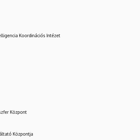
lligencia Koordinációs Intézet
szfer Központ
ltató Központja