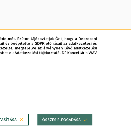
édelmét. Ezúton tájékoztatjuk Önt, hogy a Debreceni
it és beépítette a GDPR előírásait az adatkezelési és
kezelte, megfelelve az érvényben lévő adatkezelési
ashat el:
Adatkezelési tájékoztató.
DE Kancellária WAV
lefonkönyvében
|
Súgó
|
Hibabejelentés
TASÍTÁSA
ÖSSZES ELFOGADÁSA