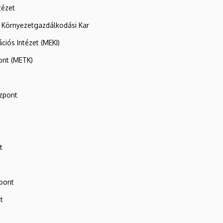
tézet
 Környezetgazdálkodási Kar
ációs Intézet (MEKI)
ont (METK)
zpont
t
zpont
t