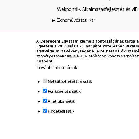
Webportál-, Alkalmazásfejlesztés és VI
Zeneművészeti Kar
Művészeti Menedzser Iroda
A Debreceni Egyetem kiemelt fontosságúnak tartja a
Egyetem a 2018. május 25. napjától kötelezően alkalm
adatvédelmi tevékenységébe. A felhasználók személ
szabályozásoknak. A GDPR előírásait követve frissítet
Felettes szervezeti egységek
Központ
További információk
Debreceni Egyetem
Nélkülözhetetlen sütik
Zeneművészeti Kar
Funkcionális sütik
Analitikai sütik
Dolgozói adatmódosítás igénylése a D
Hirdetési sütik
WITHDRAW CONSENT