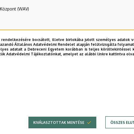
R Központ (WAV)
 rendelkezésére bocsátott, illetve birtokába jutott személyes adatok v
azandó Általános Adatvédelmi Rendelet alapján felülvizsgálta folyamata
yes adatait a Debreceni Egyetem korábban is teljes körültekintéssel 
tük Adatvédelmi Tájékoztatónkat, amelyet az alábbi linkre kattintva olv
E telefonkönyvében
|
Külső személyek rögzítése a DE te
KIVÁLASZTOTTAK MENTÉSE
ÖSSZES ELU