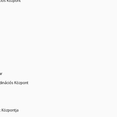
iós Központ
ar
rdinációs Központ
k Központja