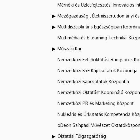
Mérnöki és Üzletfejlesztési Innovációs In
Mezőgazdaság-, Élelmiszertudományi és
Multidiszciplináris Egészségipari Koordin
Multimédia és E-learning Technikai Közp
Műszaki Kar
Nemzetközi Felsőoktatási Rangsorok Kö
Nemzetközi K+F Kapcsolatok Központja
Nemzetközi Kapcsolatok Központja
Nemzetközi Oktatást Koordináló Közpon
Nemzetközi PR és Marketing Központ
Nukleáris és Űrkutatás Kompetencia Kö
oDeon Színpadi Művészet Oktatóközpon
Oktatási Főigazgatóság