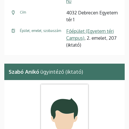
hu
4032 Debrecen Egyetem
Cím
tér 1
Főépület (Egyetem téri
Épület, emelet, szobaszám
Campus)
, 2. emelet, 207
(iktató)
Szabó Anikó
ügyintéző (iktató)