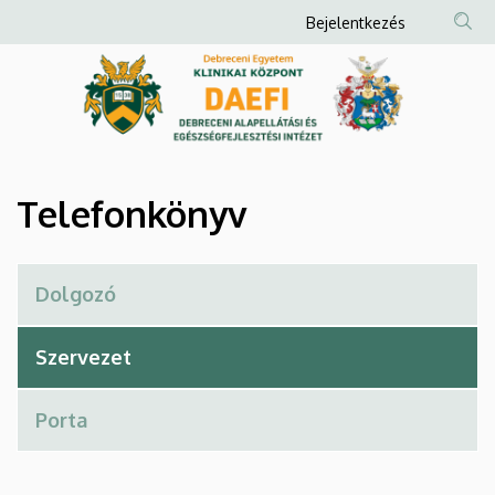
Telefonkönyv
Ugrás
Anonim
Bejelentkezés
a
Felhasználói
|
tartalomra
fiók
Debreceni
menüje
Alapellátási
és
Telefonkönyv
Egészségfejlesztési
Intézet