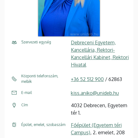
Debreceni Egyetem,
Szervezeti egység
Kancellária, Rektori-
Kancellári Kabinet, Rektori
Hivatal
Központi telefonszám,
+36 52 512 900
/ 62863
mellék
kiss.aniko@unideb.hu
E-mail
4032 Debrecen, Egyetem
Cím
tér 1.
Főépület (Egyetem téri
Épület, emelet, szobaszám
Campus)
, 2. emelet, 208