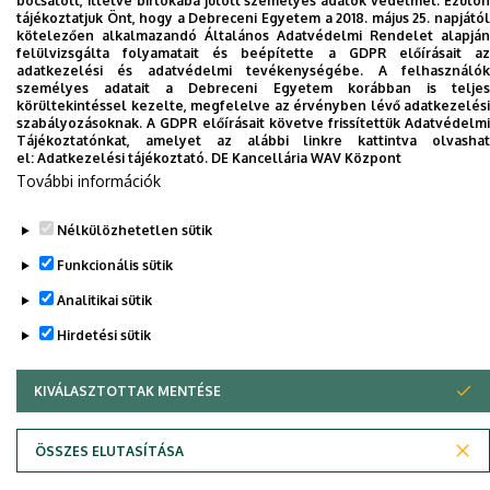
bocsátott, illetve birtokába jutott személyes adatok védelmét. Ezúton
tájékoztatjuk Önt, hogy a Debreceni Egyetem a 2018. május 25. napjától
kötelezően alkalmazandó Általános Adatvédelmi Rendelet alapján
felülvizsgálta folyamatait és beépítette a GDPR előírásait az
adatkezelési és adatvédelmi tevékenységébe. A felhasználók
Adatvédelem
Adatvédelem
személyes adatait a Debreceni Egyetem korábban is teljes
körültekintéssel kezelte, megfelelve az érvényben lévő adatkezelési
szabályozásoknak. A GDPR előírásait követve frissítettük Adatvédelmi
Szerzői jog © 2026 Unideb
Tájékoztatónkat, amelyet az alábbi linkre kattintva olvashat
el:
Adatkezelési tájékoztató.
DE Kancellária WAV Központ
További információk
Nélkülözhetetlen sütik
Funkcionális sütik
Analitikai sütik
Hirdetési sütik
KIVÁLASZTOTTAK MENTÉSE
WITHDRAW CONSENT
ÖSSZES ELUTASÍTÁSA