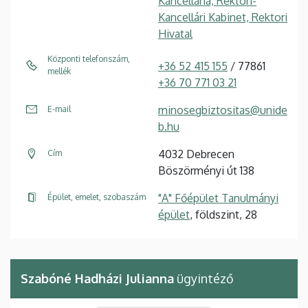
Kancellária, Rektori-
Kancellári Kabinet, Rektori
Hivatal
Központi telefonszám,
+36 52 415 155
/ 77861
mellék
+36 70 771 03 21
minosegbiztositas@unide
E-mail
b.hu
4032 Debrecen
Cím
Böszörményi út 138
"A" Főépület Tanulmányi
Épület, emelet, szobaszám
épület
, földszint, 28
Szabóné Hadházi Julianna
ügyintéző