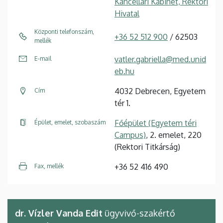
Kancellári Kabinet, Rektori
Hivatal
Központi telefonszám,
+36 52 512 900
/ 62503
mellék
vatler.gabriella@med.unid
E-mail
eb.hu
4032 Debrecen, Egyetem
Cím
tér 1.
Főépület (Egyetem téri
Épület, emelet, szobaszám
Campus)
, 2. emelet, 220
(Rektori Titkárság)
+36 52 416 490
Fax, mellék
dr. Vízler Vanda Edit
ügyvivő-szakértő