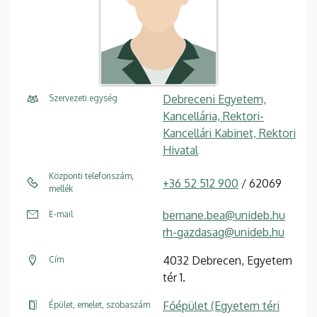
Debreceni Egyetem,
Szervezeti egység
Kancellária, Rektori-
Kancellári Kabinet, Rektori
Hivatal
Központi telefonszám,
+36 52 512 900
/ 62069
mellék
bernane.bea@unideb.hu
E-mail
rh-gazdasag@unideb.hu
4032 Debrecen, Egyetem
Cím
tér 1.
Főépület (Egyetem téri
Épület, emelet, szobaszám