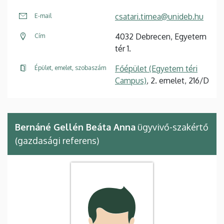
csatari.timea@unideb.hu
E-mail
4032 Debrecen, Egyetem
Cím
tér 1.
Főépület (Egyetem téri
Épület, emelet, szobaszám
Campus)
, 2. emelet, 216/D
Bernáné Gellén Beáta Anna
ügyvivő-szakértő
(gazdasági referens)