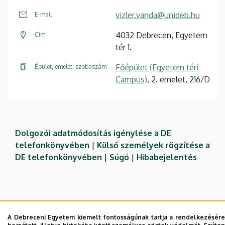
vizler.vanda@unideb.hu
E-mail
4032 Debrecen, Egyetem
Cím
tér 1.
Főépület (Egyetem téri
Épület, emelet, szobaszám
Campus)
, 2. emelet, 216/D
Dolgozói adatmódosítás igénylése a DE
telefonkönyvében
|
Külső személyek rögzítése a
DE telefonkönyvében
|
Súgó
|
Hibabejelentés
A Debreceni Egyetem kiemelt fontosságúnak tartja a rendelkezésére