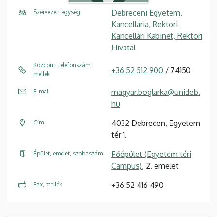
Debreceni Egyetem,
Szervezeti egység
Kancellária, Rektori-
Kancellári Kabinet, Rektori
Hivatal
Központi telefonszám,
+36 52 512 900
/ 74150
mellék
magyar.boglarka@unideb.
E-mail
hu
4032 Debrecen, Egyetem
Cím
tér 1.
Főépület (Egyetem téri
Épület, emelet, szobaszám
Campus)
, 2. emelet
+36 52 416 490
Fax, mellék