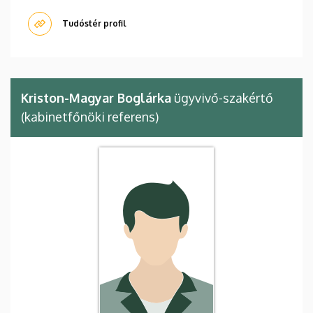
Tudóstér profil
Kriston-Magyar Boglárka
ügyvivő-szakértő
(kabinetfőnöki referens)