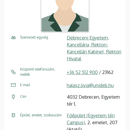
Debreceni Egyetem,
Szervezeti egység
Kancellária, Rektori-
Kancellári Kabinet, Rektori
Hivatal
Központi telefonszám,
+36 52 512 900
/ 23162
mellék
halasz.livia@unideb.hu
E-mail
4032 Debrecen, Egyetem
Cím
tér 1.
Főépület (Egyetem téri
Épület, emelet, szobaszám
Campus)
, 2. emelet, 207
(iktató)