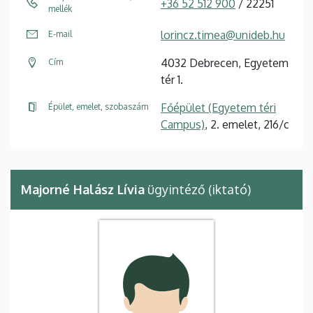
+36 52 512 900
/ 22251
mellék
lorincz.timea@unideb.hu
E-mail
4032 Debrecen, Egyetem
Cím
tér 1.
Főépület (Egyetem téri
Épület, emelet, szobaszám
Campus)
, 2. emelet, 216/c
Majorné Halász Lívia
ügyintéző (iktató)