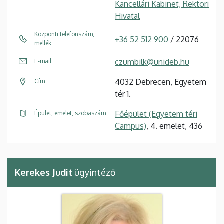
Kancellári Kabinet, Rektori
Hivatal
Központi telefonszám,
+36 52 512 900
/ 22076
mellék
czumbilk@unideb.hu
E-mail
4032 Debrecen, Egyetem
Cím
tér 1.
Főépület (Egyetem téri
Épület, emelet, szobaszám
Campus)
, 4. emelet, 436
Kerekes Judit
ügyintéző