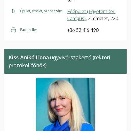
Főépület (Egyetem téri
Épület, emelet, szobaszám
Campus)
, 2. emelet, 220
+36 52 416 490
Fax, mellék
Kiss Anikó Ilona
ügyvivő-szakértő (rektori
protokollfőnök)