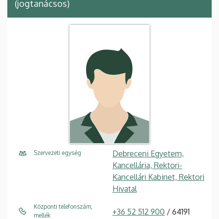
(jogtanácsos)
Debreceni Egyetem,
Szervezeti egység
Kancellária, Rektori-
Kancellári Kabinet, Rektori
Hivatal
Központi telefonszám,
+36 52 512 900
/ 64191
mellék