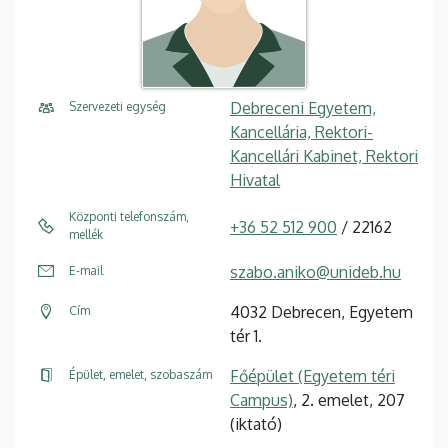
Debreceni Egyetem,
Szervezeti egység
Kancellária, Rektori-
Kancellári Kabinet, Rektori
Hivatal
Központi telefonszám,
+36 52 512 900
/ 22162
mellék
szabo.aniko@unideb.hu
E-mail
4032 Debrecen, Egyetem
Cím
tér 1.
Főépület (Egyetem téri
Épület, emelet, szobaszám
Campus)
, 2. emelet, 207
(iktató)