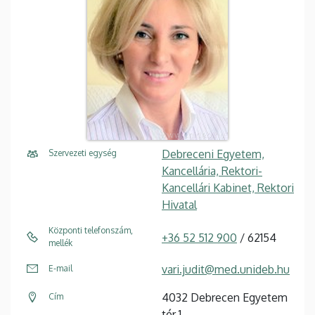
Debreceni Egyetem,
Szervezeti egység
Kancellária, Rektori-
Kancellári Kabinet, Rektori
Hivatal
Központi telefonszám,
+36 52 512 900
/ 62154
mellék
vari.judit@med.unideb.hu
E-mail
4032 Debrecen Egyetem
Cím
tér 1