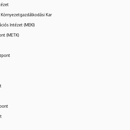
tézet
 Környezetgazdálkodási Kar
ációs Intézet (MEKI)
ont (METK)
zpont
t
zpont
t