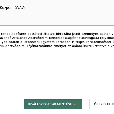
R Központ (WAV)
 rendelkezésére bocsátott, illetve birtokába jutott személyes adatok v
azandó Általános Adatvédelmi Rendelet alapján felülvizsgálta folyamata
yes adatait a Debreceni Egyetem korábban is teljes körültekintéssel 
tük Adatvédelmi Tájékoztatónkat, amelyet az alábbi linkre kattintva olv
 Kar
E telefonkönyvében
|
Külső személyek rögzítése a DE te
KIVÁLASZTOTTAK MENTÉSE
ÖSSZES ELU