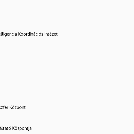
lligencia Koordinációs Intézet
szfer Központ
ltató Központja