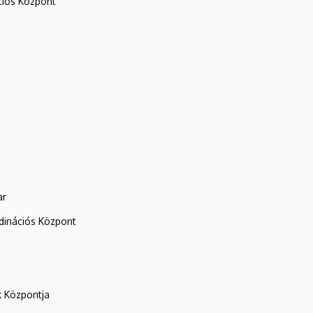
iós Központ
ar
rdinációs Központ
k Központja