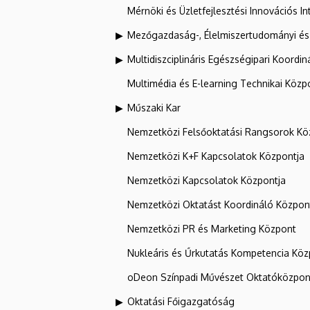
Mérnöki és Üzletfejlesztési Innovációs In
Mezőgazdaság-, Élelmiszertudományi és
Multidiszciplináris Egészségipari Koordin
Multimédia és E-learning Technikai Közp
Műszaki Kar
Nemzetközi Felsőoktatási Rangsorok Kö
Nemzetközi K+F Kapcsolatok Központja
Nemzetközi Kapcsolatok Központja
Nemzetközi Oktatást Koordináló Közpon
Nemzetközi PR és Marketing Központ
Nukleáris és Űrkutatás Kompetencia Kö
oDeon Színpadi Művészet Oktatóközpon
Oktatási Főigazgatóság