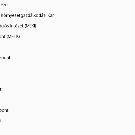
tézet
 Környezetgazdálkodási Kar
ációs Intézet (MEKI)
ont (METK)
zpont
t
zpont
t