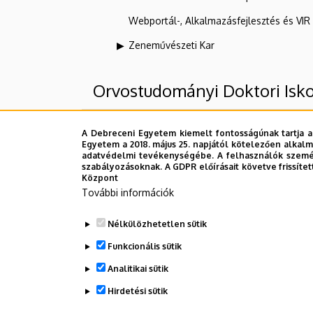
Webportál-, Alkalmazásfejlesztés és VI
Zeneművészeti Kar
Orvostudományi Doktori Isk
Felettes szervezeti egységek
A Debreceni Egyetem kiemelt fontosságúnak tartja a
Egyetem a 2018. május 25. napjától kötelezően alkalm
adatvédelmi tevékenységébe. A felhasználók személ
Debreceni Egyetem
szabályozásoknak. A GDPR előírásait követve frissítet
Központ
Doktori Tanácsok és Iskolák
További információk
Orvostudományi Doktori Tanács
Nélkülözhetetlen sütik
Orvostudományi Doktori Iskola
Funkcionális sütik
Analitikai sütik
Dolgozói adatmódosítás igénylése a D
Hirdetési sütik