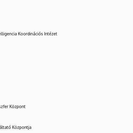
lligencia Koordinációs Intézet
szfer Központ
ltató Központja