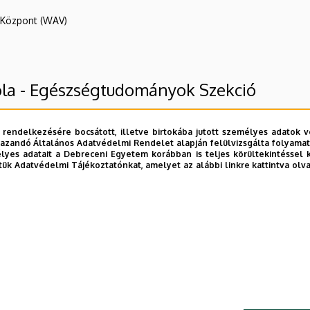
R Központ (WAV)
ola - Egészségtudományok Szekció
 rendelkezésére bocsátott, illetve birtokába jutott személyes adatok v
azandó Általános Adatvédelmi Rendelet alapján felülvizsgálta folyamata
yes adatait a Debreceni Egyetem korábban is teljes körültekintéssel 
tük Adatvédelmi Tájékoztatónkat, amelyet az alábbi linkre kattintva olv
E telefonkönyvében
|
Külső személyek rögzítése a DE te