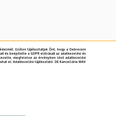
édelmét. Ezúton tájékoztatjuk Önt, hogy a Debreceni
it és beépítette a GDPR előírásait az adatkezelési és
kezelte, megfelelve az érvényben lévő adatkezelési
ashat el:
Adatkezelési tájékoztató.
DE Kancellária WAV
lefonkönyvében
|
Súgó
|
Hibabejelentés