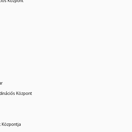
iós Központ
ar
rdinációs Központ
k Központja