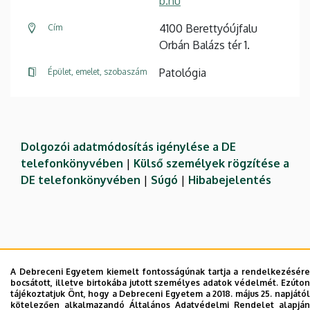
b.hu
4100 Berettyóújfalu
Cím
Orbán Balázs tér 1.
Patológia
Épület, emelet, szobaszám
Dolgozói adatmódosítás igénylése a DE
telefonkönyvében
|
Külső személyek rögzítése a
DE telefonkönyvében
|
Súgó
|
Hibabejelentés
A Debreceni Egyetem kiemelt fontosságúnak tartja a rendelkezésére
bocsátott, illetve birtokába jutott személyes adatok védelmét. Ezúton
tájékoztatjuk Önt, hogy a Debreceni Egyetem a 2018. május 25. napjától
kötelezően alkalmazandó Általános Adatvédelmi Rendelet alapján