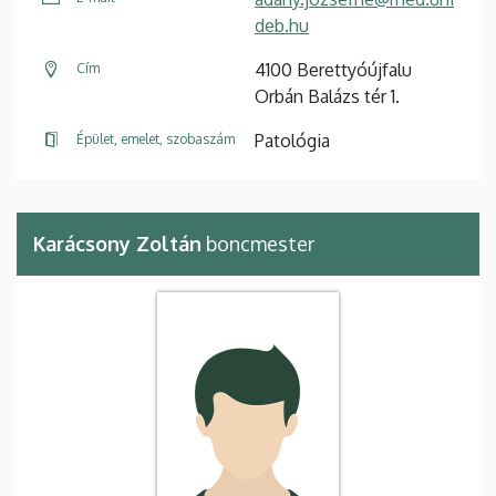
deb.hu
4100 Berettyóújfalu
Cím
Orbán Balázs tér 1.
Patológia
Épület, emelet, szobaszám
Karácsony Zoltán
boncmester