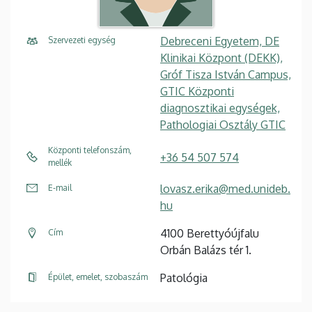
Debreceni Egyetem, DE
Szervezeti egység
Klinikai Központ (DEKK),
Gróf Tisza István Campus,
GTIC Központi
diagnosztikai egységek,
Pathologiai Osztály GTIC
Központi telefonszám,
+36 54 507 574
mellék
lovasz.erika@med.unideb.
E-mail
hu
4100 Berettyóújfalu
Cím
Orbán Balázs tér 1.
Patológia
Épület, emelet, szobaszám