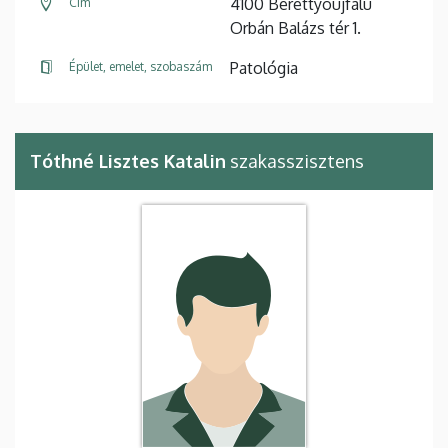
4100 Berettyóújfalu
Cím
Orbán Balázs tér 1.
Patológia
Épület, emelet, szobaszám
Tóthné Lisztes Katalin
szakasszisztens