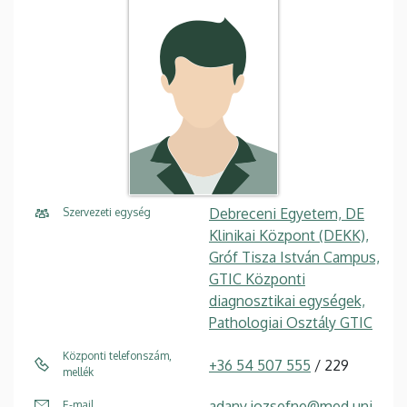
Debreceni Egyetem, DE
Szervezeti egység
Klinikai Központ (DEKK),
Gróf Tisza István Campus,
GTIC Központi
diagnosztikai egységek,
Pathologiai Osztály GTIC
Központi telefonszám,
+36 54 507 555
/ 229
mellék
adany.jozsefne@med.uni
E-mail