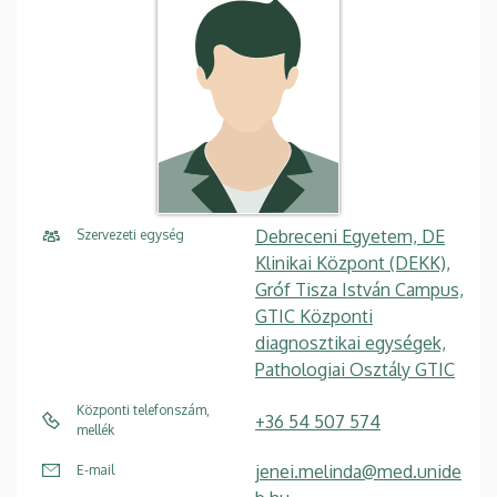
Debreceni Egyetem, DE
Szervezeti egység
Klinikai Központ (DEKK),
Gróf Tisza István Campus,
GTIC Központi
diagnosztikai egységek,
Pathologiai Osztály GTIC
Központi telefonszám,
+36 54 507 574
mellék
jenei.melinda@med.unide
E-mail