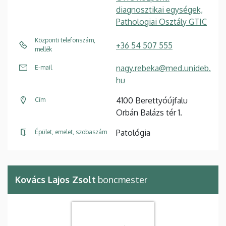
diagnosztikai egységek,
Pathologiai Osztály GTIC
Központi telefonszám,
+36 54 507 555
mellék
nagy.rebeka@med.unideb.
E-mail
hu
4100 Berettyóújfalu
Cím
Orbán Balázs tér 1.
Patológia
Épület, emelet, szobaszám
Kovács Lajos Zsolt
boncmester