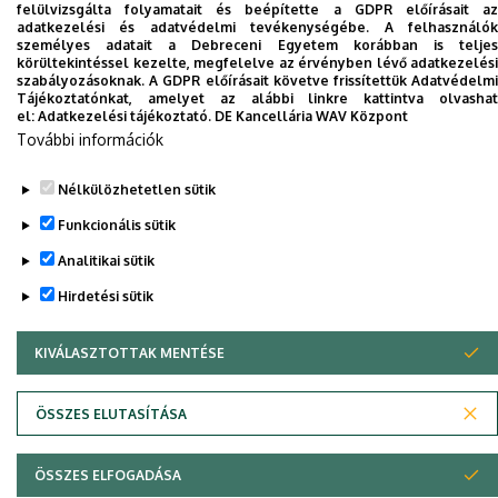
felülvizsgálta folyamatait és beépítette a GDPR előírásait az
Adatvédelem
Adatvédelem
adatkezelési és adatvédelmi tevékenységébe. A felhasználók
személyes adatait a Debreceni Egyetem korábban is teljes
körültekintéssel kezelte, megfelelve az érvényben lévő adatkezelési
szabályozásoknak. A GDPR előírásait követve frissítettük Adatvédelmi
Szerzői jog © 2026 Unideb
Tájékoztatónkat, amelyet az alábbi linkre kattintva olvashat
el:
Adatkezelési tájékoztató.
DE Kancellária WAV Központ
További információk
Nélkülözhetetlen sütik
Funkcionális sütik
Analitikai sütik
Hirdetési sütik
KIVÁLASZTOTTAK MENTÉSE
WITHDRAW CONSENT
ÖSSZES ELUTASÍTÁSA
ÖSSZES ELFOGADÁSA