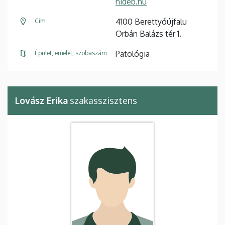
nideb.hu
4100 Berettyóújfalu
Cím
Orbán Balázs tér 1.
Patológia
Épület, emelet, szobaszám
Lovász Erika
szakasszisztens