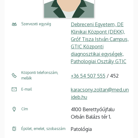
Debreceni Egyetem, DE
Szervezeti egység
Klinikai Központ (DEKK),
Gróf Tisza István Campus,
GTIC Központi
diagnosztikai egységek,
Pathologiai Osztály GTIC
Központi telefonszám,
+36 54 507 555
/ 452
mellék
karacsony.zoltan@med.un
E-mail
ideb.hu
4100 Berettyóújfalu
Cím
Orbán Balázs tér 1.
Patológia
Épület, emelet, szobaszám