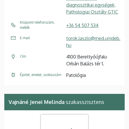
diagnosztikai egységek,
Pathologiai Osztály GTIC
Központi telefonszám,
+36 54 507 534
mellék
torok.laszlo@med.unideb.
E-mail
hu
4100 Berettyóújfalu
Cím
Orbán Balázs tér 1.
Patológia
Épület, emelet, szobaszám
Vajnáné Jenei Melinda
szakasszisztens