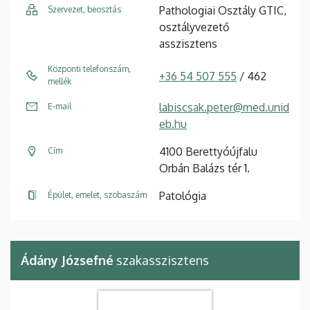
Pathologiai Osztály GTIC,
Szervezet, beosztás
osztályvezető
asszisztens
Központi telefonszám,
+36 54 507 555
/ 462
mellék
labiscsak.peter@med.unid
E-mail
eb.hu
4100 Berettyóújfalu
Cím
Orbán Balázs tér 1.
Patológia
Épület, emelet, szobaszám
Ádány Józsefné
szakasszisztens