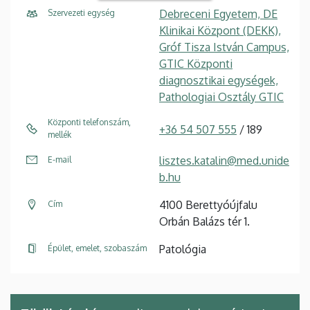
Debreceni Egyetem, DE
Szervezeti egység
Klinikai Központ (DEKK),
Gróf Tisza István Campus,
GTIC Központi
diagnosztikai egységek,
Pathologiai Osztály GTIC
Központi telefonszám,
+36 54 507 555
/ 189
mellék
lisztes.katalin@med.unide
E-mail
b.hu
4100 Berettyóújfalu
Cím
Orbán Balázs tér 1.
Patológia
Épület, emelet, szobaszám