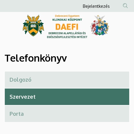
Telefonkönyv
Ugrás
Anonim
Bejelentkezés
a
Felhasználói
|
tartalomra
fiók
Debreceni
menüje
Alapellátási
és
Telefonkönyv
Egészségfejlesztési
Intézet