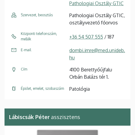
Pathologiai Osztály GTIC
Pathologiai Osztály GTIC,
Szervezet, beosztás
osztályvezető főorvos
Központi telefonszám,
+36 54 507 555
/ 187
mellék
dombi.imre@med.unideb.
E-mail
hu
4100 Berettyóújfalu
Cím
Orbán Balázs tér 1.
Patológia
Épület, emelet, szobaszám
Lábiscsák Péter
asszisztens