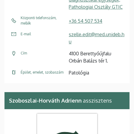
Pathologiai Osztály GTIC
Központi telefonszám,
+36 54 507 534
mellék
szelle.edit@med.unideb.h
E-mail
u
4100 Berettyóújfalu
Cím
Orbán Balázs tér 1.
Patológia
Épület, emelet, szobaszám
Szoboszlai-Horváth Adrienn
asszisztens