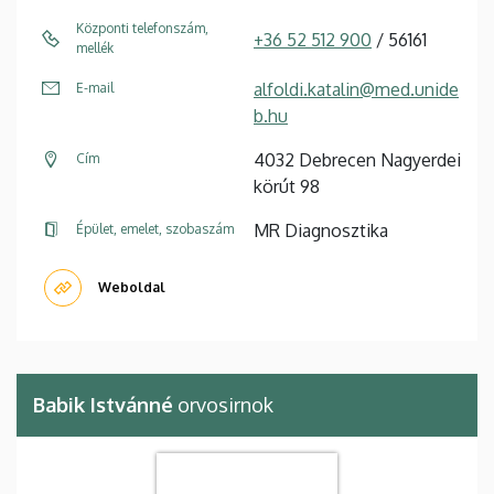
Központi telefonszám,
+36 52 512 900
/ 56161
mellék
alfoldi.katalin@med.unide
E-mail
b.hu
4032 Debrecen Nagyerdei
Cím
körút 98
MR Diagnosztika
Épület, emelet, szobaszám
Weboldal
Babik Istvánné
orvosirnok