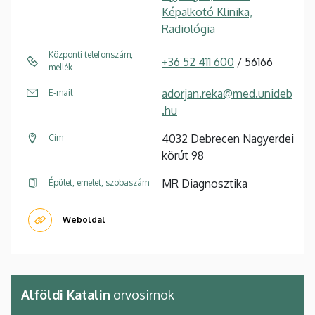
Képalkotó Klinika,
Radiológia
Központi telefonszám,
+36 52 411 600
/ 56166
mellék
adorjan.reka@med.unideb
E-mail
.hu
4032 Debrecen Nagyerdei
Cím
körút 98
MR Diagnosztika
Épület, emelet, szobaszám
Weboldal
Alföldi Katalin
orvosirnok