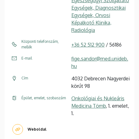
Egészségügyi Szolgáltató
Egységek, Diagnosztikai
Egységek, Orvosi
Képalkotó Klinika,
Radiológia
Központi telefonszám,
+36 52 512 900
/ 56186
mellék
fige.sandor@med.unideb.
E-mail
hu
4032 Debrecen Nagyerdei
Cím
körút 98
Onkológiai és Nukleáris
Épület, emelet, szobaszám
Medicina Tömb
, 1. emelet,
1.
Weboldal