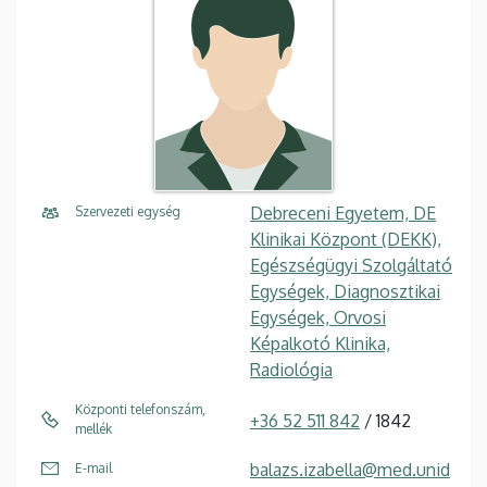
Debreceni Egyetem, DE
Szervezeti egység
Klinikai Központ (DEKK),
Egészségügyi Szolgáltató
Egységek, Diagnosztikai
Egységek, Orvosi
Képalkotó Klinika,
Radiológia
Központi telefonszám,
+36 52 511 842
/ 1842
mellék
balazs.izabella@med.unid
E-mail