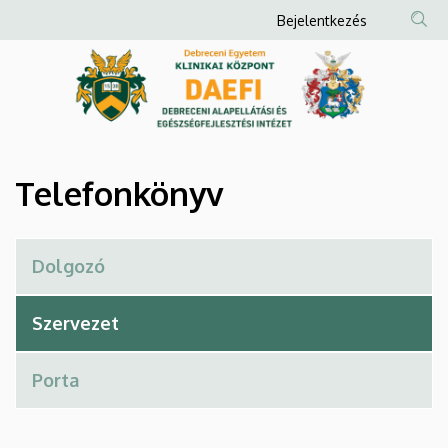
Telefonkönyv
Ugrás
Anonim
Bejelentkezés
a
Felhasználói
|
tartalomra
fiók
Debreceni
menüje
Alapellátási
és
Telefonkönyv
Egészségfejlesztési
Intézet