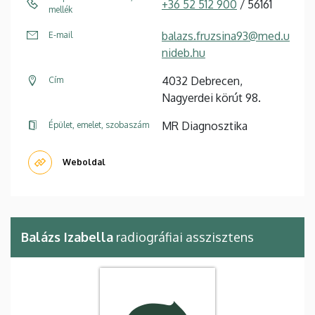
+36 52 512 900
/ 56161
mellék
balazs.fruzsina93@med.u
E-mail
nideb.hu
4032 Debrecen,
Cím
Nagyerdei körút 98.
MR Diagnosztika
Épület, emelet, szobaszám
Weboldal
Balázs Izabella
radiográfiai asszisztens