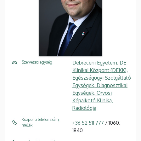
Debreceni Egyetem, DE
Szervezeti egység
Klinikai Központ (DEKK),
Egészségügyi Szolgáltató
Egységek, Diagnosztikai
Egységek, Orvosi
Képalkotó Klinika,
Radiológia
Központi telefonszám,
+36 52 511 777
/ 1060,
mellék
1840