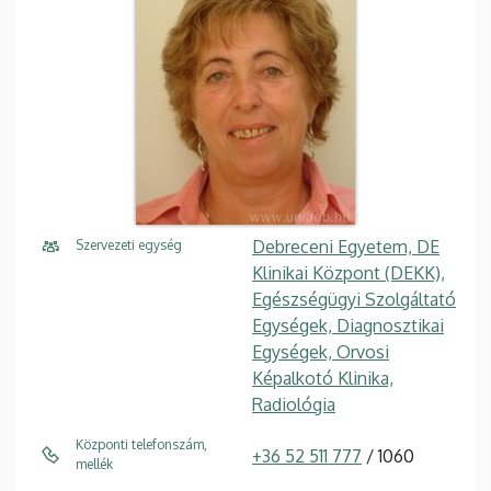
Debreceni Egyetem, DE
Szervezeti egység
Klinikai Központ (DEKK),
Egészségügyi Szolgáltató
Egységek, Diagnosztikai
Egységek, Orvosi
Képalkotó Klinika,
Radiológia
Központi telefonszám,
+36 52 511 777
/ 1060
mellék