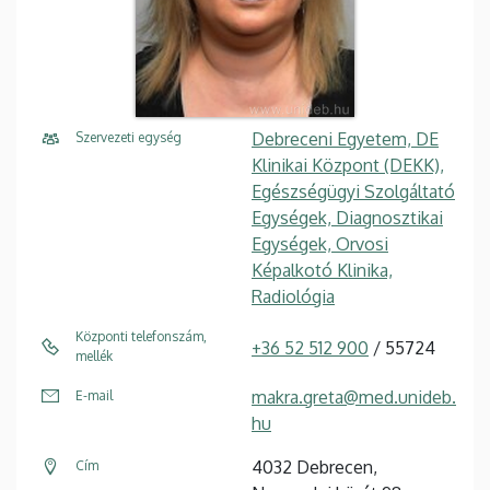
Debreceni Egyetem, DE
Szervezeti egység
Klinikai Központ (DEKK),
Egészségügyi Szolgáltató
Egységek, Diagnosztikai
Egységek, Orvosi
Képalkotó Klinika,
Radiológia
Központi telefonszám,
+36 52 512 900
/ 55724
mellék
makra.greta@med.unideb.
E-mail
hu
4032 Debrecen,
Cím