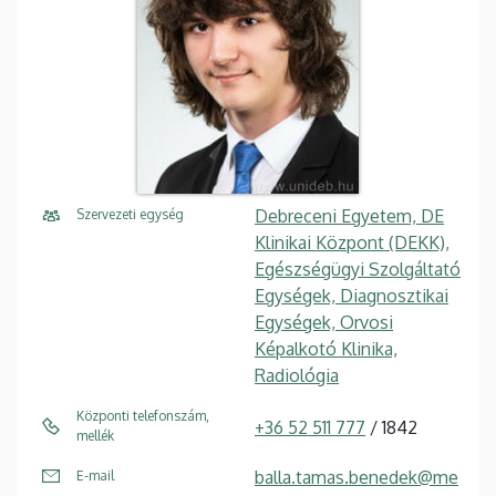
Debreceni Egyetem, DE
Szervezeti egység
Klinikai Központ (DEKK),
Egészségügyi Szolgáltató
Egységek, Diagnosztikai
Egységek, Orvosi
Képalkotó Klinika,
Radiológia
Központi telefonszám,
+36 52 511 777
/ 1842
mellék
balla.tamas.benedek@me
E-mail