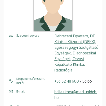
Debreceni Egyetem, DE
Szervezeti egység
Klinikai Központ (DEKK),
Egészségügyi Szolgáltató
Egységek, Diagnosztikai
Egységek, Orvosi
Képalkotó Klinika,
Radiológia
Központi telefonszám,
+36 52 411 600
/ 56166
mellék
balla.timea@med.unideb.
E-mail
hu