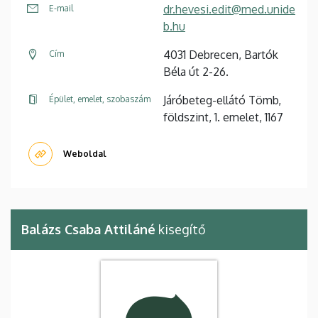
dr.hevesi.edit@med.unide
E-mail
b.hu
4031 Debrecen, Bartók
Cím
Béla út 2-26.
Járóbeteg-ellátó Tömb,
Épület, emelet, szobaszám
földszint, 1. emelet, 1167
Weboldal
Balázs Csaba Attiláné
kisegítő