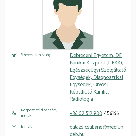
Debreceni Egyetem, DE
Szervezeti egység
Klinikai Központ (DEKK),
Egészségügyi Szolgáltató
Egységek, Diagnosztikai
Egységek, Orvosi
Képalkotó Klinika,
Radiológia
Központi telefonszám,
+36 52 512 900
/ 56166
mellék
balazs.csabane@med.uni
E-mail
deb.hu