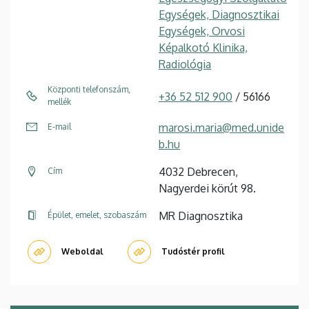
Egységek, Diagnosztikai
Egységek, Orvosi
Képalkotó Klinika,
Radiológia
Központi telefonszám,
+36 52 512 900
/ 56166
mellék
marosi.maria@med.unide
E-mail
b.hu
4032 Debrecen,
Cím
Nagyerdei körút 98.
MR Diagnosztika
Épület, emelet, szobaszám
Weboldal
Tudóstér profil