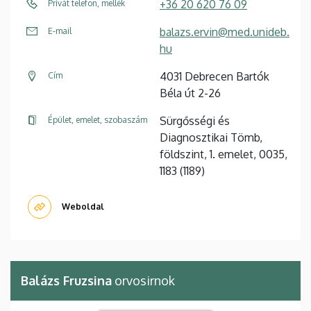
+36 20 620 76 09
Privát telefon, mellék
balazs.ervin@med.unideb.
E-mail
hu
4031 Debrecen Bartók
Cím
Béla út 2-26
Sürgősségi és
Épület, emelet, szobaszám
Diagnosztikai Tömb,
földszint, 1. emelet, 0035,
1183 (1189)
Weboldal
Balázs Fruzsina
orvosirnok