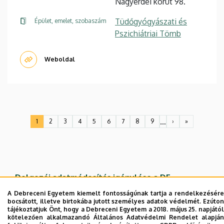
Nagyerdei körút 98.
Tüdőgyógyászati és
Épület, emelet, szobaszám
Pszichiátriai Tömb
Weboldal
Oldalszámozás
…
1
2
3
4
5
6
7
8
9
›
»
Jelenlegi
Oldal
Oldal
Oldal
Oldal
Oldal
Oldal
Oldal
Oldal
Következő
Utolsó
oldal
oldal
oldal
Dolgozói adatmódosítás igénylése a DE
telefonkönyvében
|
Külső személyek rögzítése a
A Debreceni Egyetem kiemelt fontosságúnak tartja a rendelkezésére
DE telefonkönyvében
|
Súgó
|
Hibabejelentés
bocsátott, illetve birtokába jutott személyes adatok védelmét. Ezúton
tájékoztatjuk Önt, hogy a Debreceni Egyetem a 2018. május 25. napjától
kötelezően alkalmazandó Általános Adatvédelmi Rendelet alapján