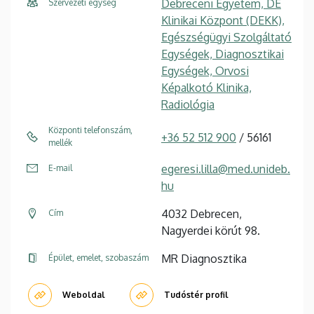
Debreceni Egyetem, DE
Szervezeti egység
Klinikai Központ (DEKK),
Egészségügyi Szolgáltató
Egységek, Diagnosztikai
Egységek, Orvosi
Képalkotó Klinika,
Radiológia
Központi telefonszám,
+36 52 512 900
/ 56161
mellék
egeresi.lilla@med.unideb.
E-mail
hu
4032 Debrecen,
Cím
Nagyerdei körút 98.
MR Diagnosztika
Épület, emelet, szobaszám
Weboldal
Tudóstér profil