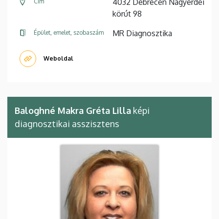
4032 Debrecen Nagyerdei
Cím
körút 98
MR Diagnosztika
Épület, emelet, szobaszám
Weboldal
Baloghné Makra Gréta Lilla
képi
diagnosztikai asszisztens