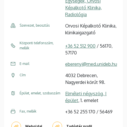
Egységek, Orvosi
Képalkotó Klinika,
Radiológia
Orvosi Képalkotó Klinika,
Szervezet, beosztás
klinikaigazgató
Központi telefonszám,
+36 52 512 900
/ 56170,
mellék
57170
eberenyi@med.unideb.hu
E-mail
4032 Debrecen,
Cím
Nagyerdei körút 98.
Elméleti négyszög, I
Épület, emelet, szobaszám
épület
, 1. emelet
+36 52 255 170 / 56469
Fax, mellék
Weboldal
Tudóstér profil