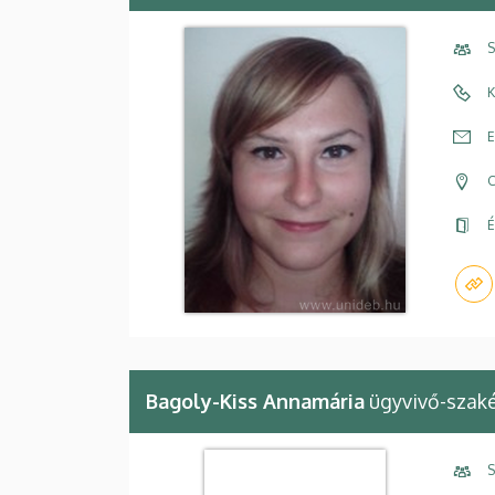
S
K
E
C
É
Bagoly-Kiss Annamária
ügyvivő-szak
S