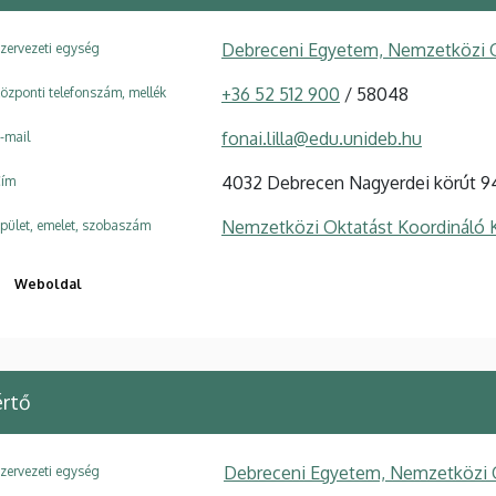
Debreceni Egyetem, Nemzetközi O
zervezeti egység
+36 52 512 900
/ 58048
özponti telefonszám, mellék
fonai.lilla@edu.unideb.hu
-mail
4032 Debrecen Nagyerdei körút 9
ím
Nemzetközi Oktatást Koordináló 
pület, emelet, szobaszám
Weboldal
értő
Debreceni Egyetem, Nemzetközi 
zervezeti egység