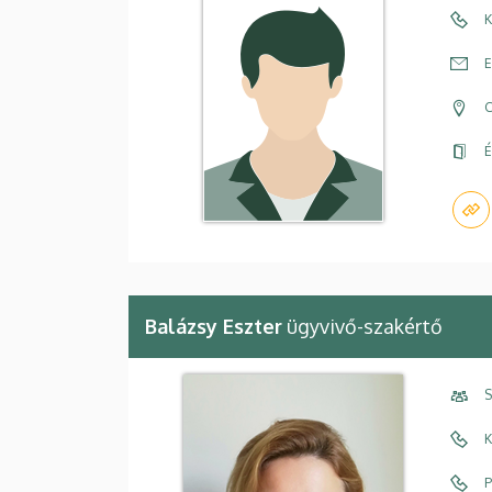
K
E
C
É
Balázsy Eszter
ügyvivő-szakértő
S
K
P