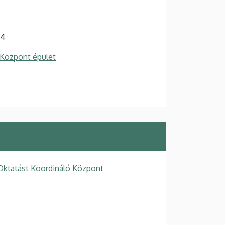
94
 Központ épület
ktatást Koordináló Központ