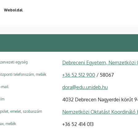
Weboldal
Debreceni Egyetem, Nemzetközi 
zervezeti egység
+36 52 512 900
/ 58067
özponti telefonszám, mellék
dora@edu.unideb.hu
-mail
4032 Debrecen Nagyerdei körút 9
ím
Nemzetközi Oktatást Koordináló 
pület, emelet, szobaszám
+36 52 414 013
ax, mellék