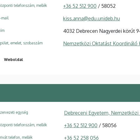
+36 52 512 900
/ 58052
özponti telefonszám, mellék
kiss.anna@edu.unideb.hu
-mail
4032 Debrecen Nagyerdei körút 9
ím
Nemzetközi Oktatást Koordináló 
pület, emelet, szobaszám
Weboldal
Debreceni Egyetem, Nemzetközi 
zervezeti egység
+36 52 512 900
/ 58056
özponti telefonszám, mellék
+36 52 258 056
rivát telefon, mellék