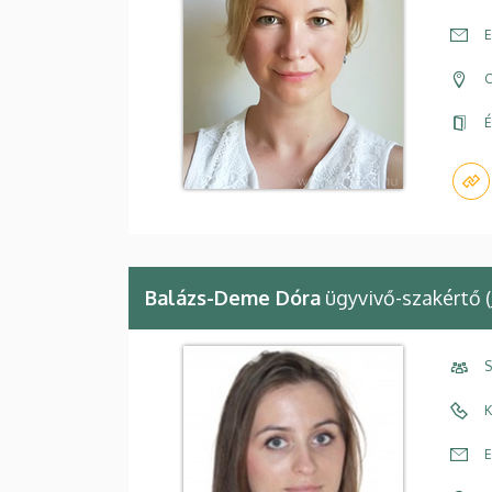
E
C
É
Balázs-Deme Dóra
ügyvivő-szakértő (
S
K
E