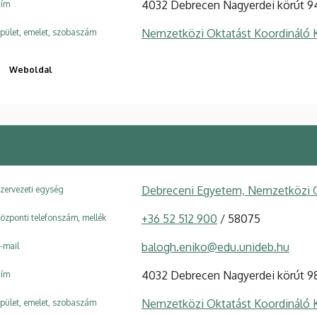
4032 Debrecen Nagyerdei körút 9
ím
Nemzetközi Oktatást Koordináló 
pület, emelet, szobaszám
Weboldal
Debreceni Egyetem, Nemzetközi O
zervezeti egység
+36 52 512 900
/ 58075
özponti telefonszám, mellék
balogh.eniko@edu.unideb.hu
-mail
4032 Debrecen Nagyerdei körút 9
ím
Nemzetközi Oktatást Koordináló 
pület, emelet, szobaszám