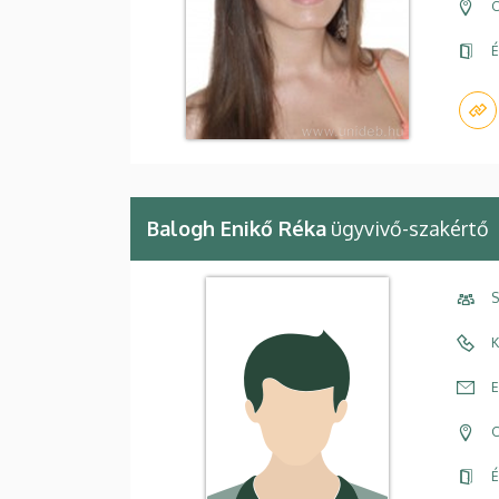
C
É
Balogh Enikő Réka
ügyvivő-szakértő
S
K
E
C
É