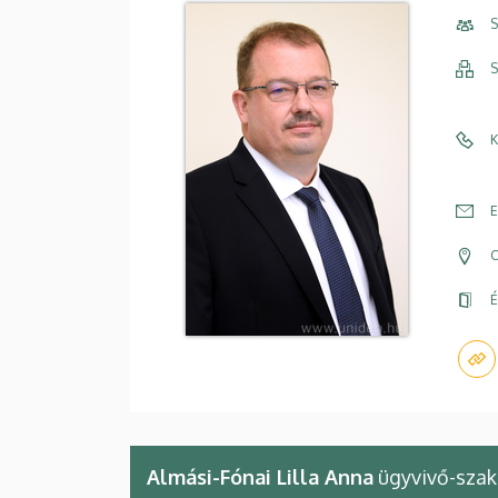
S
S
K
E
C
É
Almási-Fónai Lilla Anna
ügyvivő-szak