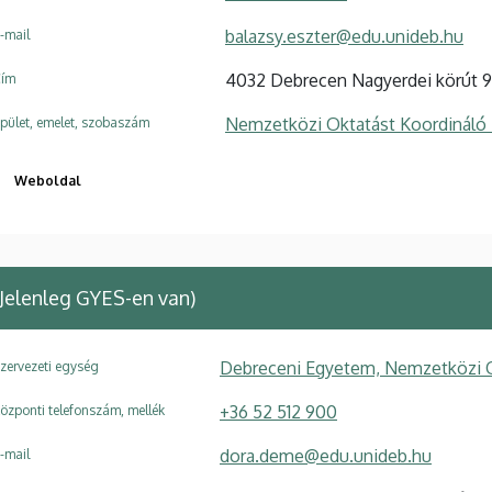
balazsy.eszter@edu.unideb.hu
-mail
4032 Debrecen Nagyerdei körút 
ím
Nemzetközi Oktatást Koordináló
pület, emelet, szobaszám
Weboldal
Jelenleg GYES-en van)
Debreceni Egyetem, Nemzetközi O
zervezeti egység
+36 52 512 900
özponti telefonszám, mellék
dora.deme@edu.unideb.hu
-mail