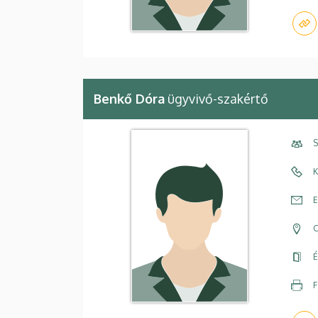
Benkő Dóra
ügyvivő-szakértő
S
K
E
C
É
F