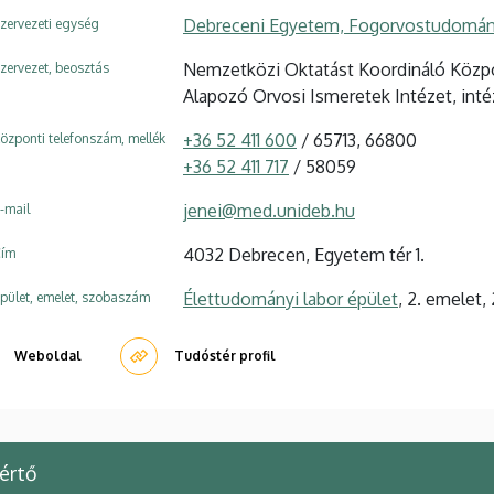
Debreceni Egyetem, Fogorvostudományi
zervezeti egység
Nemzetközi Oktatást Koordináló Közpo
zervezet, beosztás
Alapozó Orvosi Ismeretek Intézet, int
+36 52 411 600
/ 65713, 66800
özponti telefonszám, mellék
+36 52 411 717
/ 58059
jenei@med.unideb.hu
-mail
4032 Debrecen, Egyetem tér 1.
ím
Élettudományi labor épület
, 2. emelet,
pület, emelet, szobaszám
Weboldal
Tudóstér profil
értő