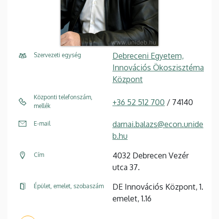
Debreceni Egyetem,
Szervezeti egység
Innovációs Ökoszisztéma
Központ
Központi telefonszám,
+36 52 512 700
/ 74140
mellék
darnai.balazs@econ.unide
E-mail
b.hu
4032 Debrecen Vezér
Cím
utca 37.
DE Innovációs Központ, 1.
Épület, emelet, szobaszám
emelet, 1.16