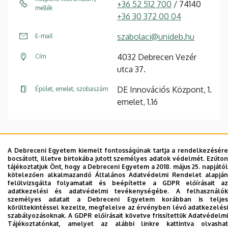
+36 52 512 700
/ 74140
mellék
+36 30 372 00 04
szabolaci@unideb.hu
E-mail
4032 Debrecen Vezér
Cím
utca 37.
DE Innovációs Központ, 1.
Épület, emelet, szobaszám
emelet, 1.16
A Debreceni Egyetem kiemelt fontosságúnak tartja a rendelkezésére
Dolgozói adatmódosítás igénylése a DE
bocsátott, illetve birtokába jutott személyes adatok védelmét. Ezúton
tájékoztatjuk Önt, hogy a Debreceni Egyetem a 2018. május 25. napjától
telefonkönyvében
|
Külső személyek rögzítése a
kötelezően alkalmazandó Általános Adatvédelmi Rendelet alapján
DE telefonkönyvében
|
Súgó
|
Hibabejelentés
felülvizsgálta folyamatait és beépítette a GDPR előírásait az
adatkezelési és adatvédelmi tevékenységébe. A felhasználók
személyes adatait a Debreceni Egyetem korábban is teljes
körültekintéssel kezelte, megfelelve az érvényben lévő adatkezelési
szabályozásoknak. A GDPR előírásait követve frissítettük Adatvédelmi
Tájékoztatónkat, amelyet az alábbi linkre kattintva olvashat