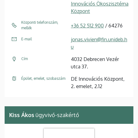
Innovációs Ökoszisztéma
Központ
Központi telefonszám,
+36 52 512 900
/ 64276
mellék
jonas.vivien@fin.unideb.h
E-mail
u
4032 Debrecen Vezér
Cím
utca 37.
DE Innovációs Központ,
Épület, emelet, szobaszám
2. emelet, 2.12
Kiss Ákos
ügyvivő-szakértő