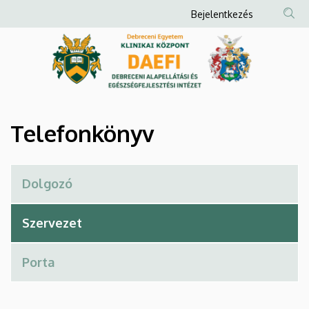
Telefonkönyv
Ugrás
Anonim
Bejelentkezés
a
Felhasználói
|
tartalomra
fiók
Debreceni
menüje
Alapellátási
és
Telefonkönyv
Egészségfejlesztési
Intézet