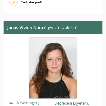
Tudóstér profil
Jónás Vivien Nóra
ügyvivő-szakértő
Debreceni Egyetem,
Szervezeti egység