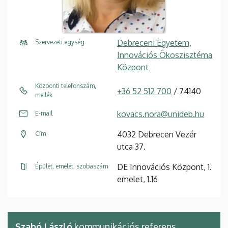
Debreceni Egyetem,
Szervezeti egység
Innovációs Ökoszisztéma
Központ
Központi telefonszám,
+36 52 512 700
/ 74140
mellék
kovacs.nora@unideb.hu
E-mail
4032 Debrecen Vezér
Cím
utca 37.
DE Innovációs Központ, 1.
Épület, emelet, szobaszám
emelet, 1.16
Szabó László
kommunikációs referens