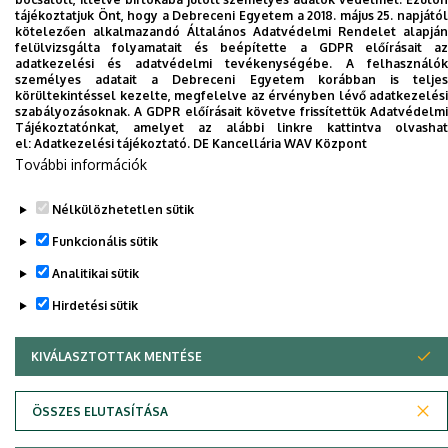
tájékoztatjuk Önt, hogy a Debreceni Egyetem a 2018. május 25. napjától
kötelezően alkalmazandó Általános Adatvédelmi Rendelet alapján
Dolgozói adatmódosítás igénylése a DE
felülvizsgálta folyamatait és beépítette a GDPR előírásait az
adatkezelési és adatvédelmi tevékenységébe. A felhasználók
telefonkönyvében
|
Külső személyek rögzítése a
személyes adatait a Debreceni Egyetem korábban is teljes
DE telefonkönyvében
|
Súgó
|
Hibabejelentés
körültekintéssel kezelte, megfelelve az érvényben lévő adatkezelési
szabályozásoknak. A GDPR előírásait követve frissítettük Adatvédelmi
Tájékoztatónkat, amelyet az alábbi linkre kattintva olvashat
el:
Adatkezelési tájékoztató.
DE Kancellária WAV Központ
További információk
Nélkülözhetetlen sütik
Funkcionális sütik
Analitikai sütik
Adatvédelem
Adatvédelem
Hirdetési sütik
KIVÁLASZTOTTAK MENTÉSE
WITHDRAW CONSENT
Szerzői jog © 2026 Unideb
ÖSSZES ELUTASÍTÁSA