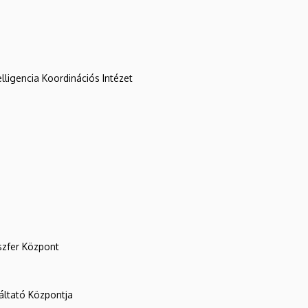
lligencia Koordinációs Intézet
szfer Központ
ltató Központja