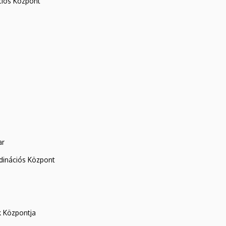
iós Központ
ar
rdinációs Központ
k Központja