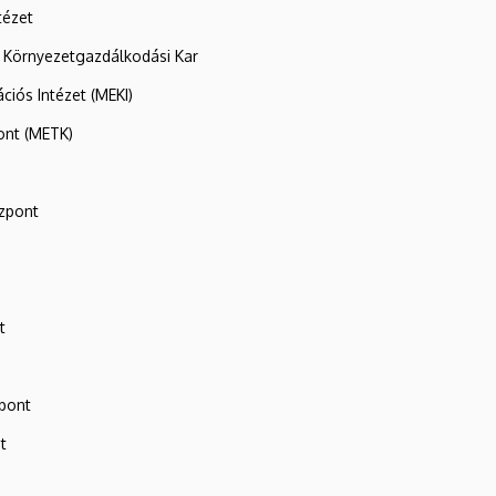
tézet
 Környezetgazdálkodási Kar
ációs Intézet (MEKI)
ont (METK)
zpont
t
zpont
t