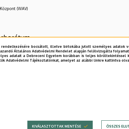
R Központ (WAV)
Arborétum
 rendelkezésére bocsátott, illetve birtokába jutott személyes adatok v
azandó Általános Adatvédelmi Rendelet alapján felülvizsgálta folyamata
yes adatait a Debreceni Egyetem korábban is teljes körültekintéssel 
tük Adatvédelmi Tájékoztatónkat, amelyet az alábbi linkre kattintva olv
g
ntézet (DTTI)
E telefonkönyvében
|
Külső személyek rögzítése a DE te
KIVÁLASZTOTTAK MENTÉSE
ÖSSZES ELU