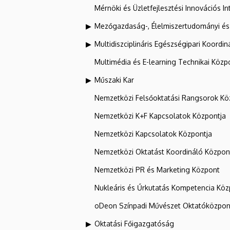
Mérnöki és Üzletfejlesztési Innovációs In
Mezőgazdaság-, Élelmiszertudományi és
Multidiszciplináris Egészségipari Koordin
Multimédia és E-learning Technikai Közp
Műszaki Kar
Nemzetközi Felsőoktatási Rangsorok Kö
Nemzetközi K+F Kapcsolatok Központja
Nemzetközi Kapcsolatok Központja
Nemzetközi Oktatást Koordináló Közpon
Nemzetközi PR és Marketing Központ
Nukleáris és Űrkutatás Kompetencia Kö
oDeon Színpadi Művészet Oktatóközpon
Oktatási Főigazgatóság