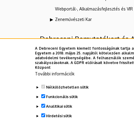
Webportál-, Alkalmazásfejlesztés és VI
Zeneművészeti Kar
Debreceni Bemutatókert és 
A Debreceni Egyetem kiemelt fontosságúnak tartja a
Egyetem a 2018. május 25. napjától kötelezően alkalm
Felettes szervezeti egységek
adatvédelmi tevékenységébe. A felhasználók személ
szabályozásoknak. A GDPR előírásait követve frissítet
Központ
Debreceni Egyetem
További információk
Agrár Kutatóintézetek és Tangazdasá
Nélkülözhetetlen sütik
Debreceni Tangazdaság és Tájkutató I
Funkcionális sütik
Analitikai sütik
Dolgozói adatmódosítás igénylése a D
Hirdetési sütik
WITHDRAW CONSENT