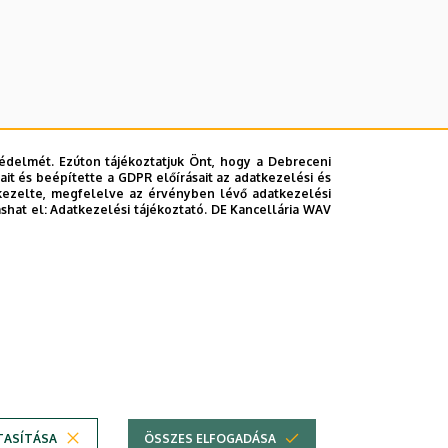
édelmét. Ezúton tájékoztatjuk Önt, hogy a Debreceni
it és beépítette a GDPR előírásait az adatkezelési és
kezelte, megfelelve az érvényben lévő adatkezelési
ashat el:
Adatkezelési tájékoztató.
DE Kancellária WAV
lefonkönyvében
|
Súgó
|
Hibabejelentés
TASÍTÁSA
ÖSSZES ELFOGADÁSA