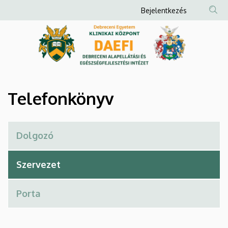
Telefonkönyv
Ugrás
Anonim
Bejelentkezés
a
Felhasználói
|
tartalomra
fiók
Debreceni
menüje
Alapellátási
és
Telefonkönyv
Egészségfejlesztési
Intézet