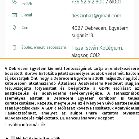
+36 52 512 900
/ 61001
mellék
deszinhaz@gmail.com
E-mail
4027 Debrecen, Egyetem
Cím
sugárút 13.
Tisza István Kollégium
,
Épület, emelet, szobaszám
alagsor, C012
A Debreceni Egyetem kiemelt fontosságúnak tartja a rendelkezésére
Weboldal
bocsátott, illetve birtokába jutott személyes adatok védelmét. Ezúton
tájékoztatjuk Önt, hogy a Debreceni Egyetem a 2018. május 25. napjától
kötelezően alkalmazandó Általános Adatvédelmi Rendelet alapján
felülvizsgálta folyamatait és beépítette a GDPR előírásait az
adatkezelési és adatvédelmi tevékenységébe. A felhasználók
személyes adatait a Debreceni Egyetem korábban is teljes
körültekintéssel kezelte, megfelelve az érvényben lévő adatkezelési
Dolgozói adatmódosítás igénylése a DE
szabályozásoknak. A GDPR előírásait követve frissítettük Adatvédelmi
Tájékoztatónkat, amelyet az alábbi linkre kattintva olvashat
telefonkönyvében
|
Külső személyek rögzítése a
el:
Adatkezelési tájékoztató.
DE Kancellária WAV Központ
DE telefonkönyvében
|
Súgó
|
Hibabejelentés
További információk
Nélkülözhetetlen sütik