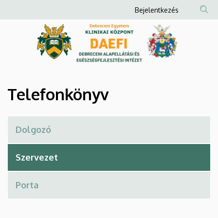
Telefonkönyv
Ugrás
Anonim
Bejelentkezés
a
Felhasználói
|
tartalomra
fiók
Debreceni
menüje
Alapellátási
és
Telefonkönyv
Egészségfejlesztési
Intézet