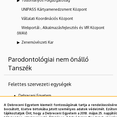
Tudományos Főigazgatóság
UNIPASS Kártyamenedzsment Központ
Vállalati Koordinációs Központ
Webportál-, Alkalmazásfejlesztés és VIR Központ
(WAV)
Zeneművészeti Kar
Parodontológiai nem önálló
Tanszék
Felettes szervezeti egységek
Debreceni Egyetem
Fogorvostudományi Kar
A Debreceni Egyetem kiemelt fontosságúnak tartja a rendelkezésére
bocsátott, illetve birtokába jutott személyes adatok védelmét. Ezúton
tájékoztatjuk Önt, hogy a Debreceni Egyetem a 2018. május 25. napjától