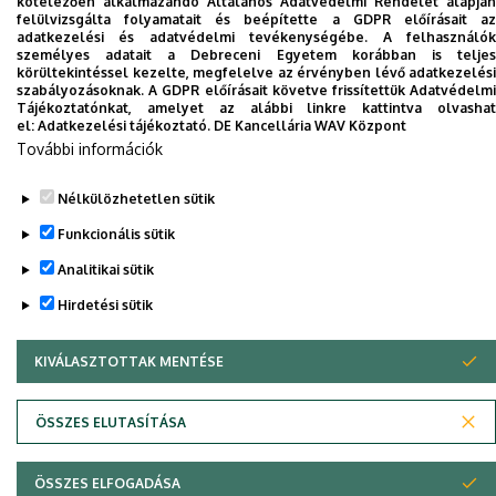
kötelezően alkalmazandó Általános Adatvédelmi Rendelet alapján
Dolgozói adatmódosítás igénylése a DE
felülvizsgálta folyamatait és beépítette a GDPR előírásait az
adatkezelési és adatvédelmi tevékenységébe. A felhasználók
telefonkönyvében
|
Külső személyek rögzítése a
személyes adatait a Debreceni Egyetem korábban is teljes
DE telefonkönyvében
|
Súgó
|
Hibabejelentés
körültekintéssel kezelte, megfelelve az érvényben lévő adatkezelési
szabályozásoknak. A GDPR előírásait követve frissítettük Adatvédelmi
Tájékoztatónkat, amelyet az alábbi linkre kattintva olvashat
el:
Adatkezelési tájékoztató.
DE Kancellária WAV Központ
További információk
Nélkülözhetetlen sütik
Funkcionális sütik
Analitikai sütik
Adatvédelem
Adatvédelem
Hirdetési sütik
KIVÁLASZTOTTAK MENTÉSE
WITHDRAW CONSENT
Szerzői jog © 2026 Unideb
ÖSSZES ELUTASÍTÁSA
ÖSSZES ELFOGADÁSA