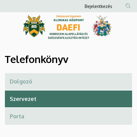
Telefonkönyv
Ugrás
Anonim
Bejelentkezés
a
Felhasználói
|
tartalomra
fiók
Debreceni
menüje
Alapellátási
és
Telefonkönyv
Egészségfejlesztési
Intézet