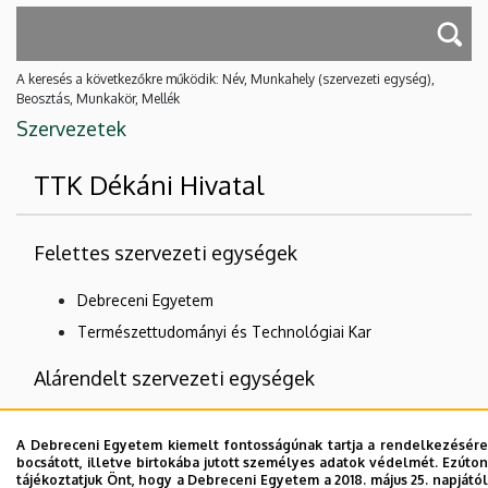
A keresés a következőkre működik: Név, Munkahely (szervezeti egység),
Beosztás, Munkakör, Mellék
Szervezetek
TTK Dékáni Hivatal
Felettes szervezeti egységek
Debreceni Egyetem
Természettudományi és Technológiai Kar
Alárendelt szervezeti egységek
TTK Igazgatási Osztály
A Debreceni Egyetem kiemelt fontosságúnak tartja a rendelkezésére
TTK Nyelvtanári Csoport
bocsátott, illetve birtokába jutott személyes adatok védelmét. Ezúton
tájékoztatjuk Önt, hogy a Debreceni Egyetem a 2018. május 25. napjától