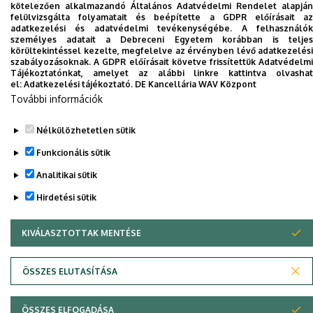
TTK Tanulmányi Osztály
kötelezően alkalmazandó Általános Adatvédelmi Rendelet alapján
felülvizsgálta folyamatait és beépítette a GDPR előírásait az
adatkezelési és adatvédelmi tevékenységébe. A felhasználók
Nincs találat.
személyes adatait a Debreceni Egyetem korábban is teljes
körültekintéssel kezelte, megfelelve az érvényben lévő adatkezelési
szabályozásoknak. A GDPR előírásait követve frissítettük Adatvédelmi
Tájékoztatónkat, amelyet az alábbi linkre kattintva olvashat
Dolgozói adatmódosítás igénylése a DE
el:
Adatkezelési tájékoztató.
DE Kancellária WAV Központ
telefonkönyvében
|
Külső személyek rögzítése a
További információk
DE telefonkönyvében
|
Súgó
|
Hibabejelentés
Nélkülözhetetlen sütik
Funkcionális sütik
Analitikai sütik
Hirdetési sütik
KIVÁLASZTOTTAK MENTÉSE
WITHDRAW CONSENT
Adatvédelem
Adatvédelem
ÖSSZES ELUTASÍTÁSA
Szerzői jog © 2026 Unideb
ÖSSZES ELFOGADÁSA