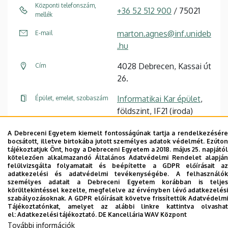
Központi telefonszám,
+36 52 512 900
/ 75021
mellék
marton.agnes@inf.unideb
E-mail
.hu
4028 Debrecen, Kassai út
Cím
26.
Informatikai Kar épület
,
Épület, emelet, szobaszám
földszint, IF21 (iroda)
A Debreceni Egyetem kiemelt fontosságúnak tartja a rendelkezésére
Weboldal
Profil
bocsátott, illetve birtokába jutott személyes adatok védelmét. Ezúton
tájékoztatjuk Önt, hogy a Debreceni Egyetem a 2018. május 25. napjától
kötelezően alkalmazandó Általános Adatvédelmi Rendelet alapján
felülvizsgálta folyamatait és beépítette a GDPR előírásait az
adatkezelési és adatvédelmi tevékenységébe. A felhasználók
személyes adatait a Debreceni Egyetem korábban is teljes
körültekintéssel kezelte, megfelelve az érvényben lévő adatkezelési
Dolgozói adatmódosítás igénylése a DE
szabályozásoknak. A GDPR előírásait követve frissítettük Adatvédelmi
Tájékoztatónkat, amelyet az alábbi linkre kattintva olvashat
telefonkönyvében
|
Külső személyek rögzítése a
el:
Adatkezelési tájékoztató.
DE Kancellária WAV Központ
DE telefonkönyvében
|
Súgó
|
Hibabejelentés
További információk