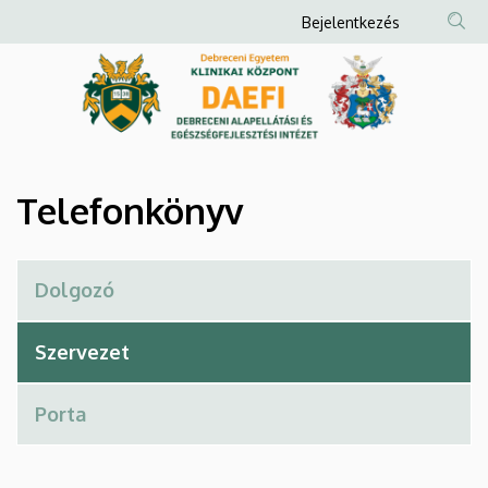
Telefonkönyv
Ugrás
Anonim
Bejelentkezés
a
Felhasználói
|
tartalomra
fiók
Debreceni
menüje
Alapellátási
és
Telefonkönyv
Egészségfejlesztési
Intézet