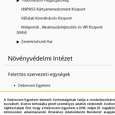
Tudományos Főigazgatóság
UNIPASS Kártyamenedzsment Központ
Vállalati Koordinációs Központ
Webportál-, Alkalmazásfejlesztés és VIR Központ
(WAV)
Zeneművészeti Kar
Növényvédelmi Intézet
Felettes szervezeti egységek
Debreceni Egyetem
Mezőgazdaság-, Élelmiszertudományi és
Környezetgazdálkodási Kar
A Debreceni Egyetem kiemelt fontosságúnak tartja a rendelkezésére
bocsátott, illetve birtokába jutott személyes adatok védelmét. Ezúton
tájékoztatjuk Önt, hogy a Debreceni Egyetem a 2018. május 25. napjától
kötelezően alkalmazandó Általános Adatvédelmi Rendelet alapján