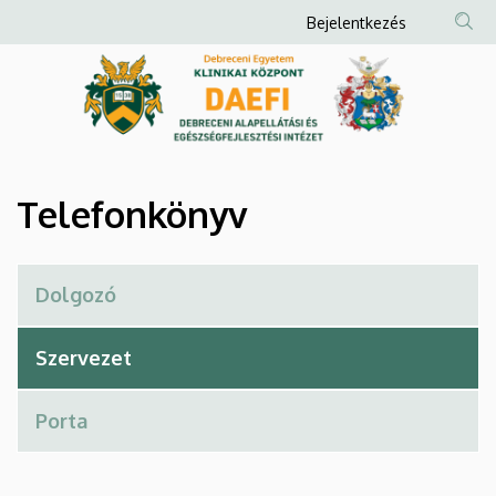
Telefonkönyv
Ugrás
Anonim
Bejelentkezés
a
Felhasználói
|
tartalomra
fiók
Debreceni
menüje
Alapellátási
és
Telefonkönyv
Egészségfejlesztési
Intézet