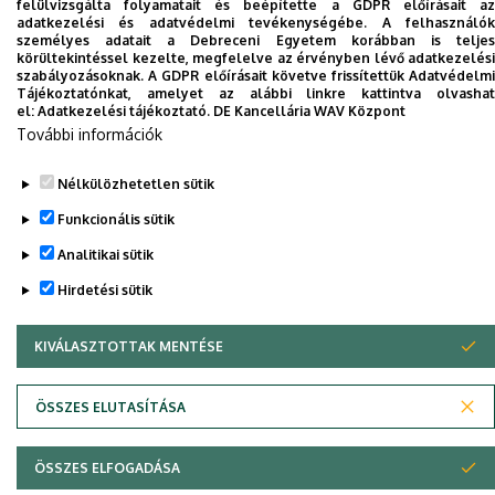
felülvizsgálta folyamatait és beépítette a GDPR előírásait az
Dolgozói adatmódosítás igénylése a DE
adatkezelési és adatvédelmi tevékenységébe. A felhasználók
telefonkönyvében
|
Külső személyek rögzítése a
személyes adatait a Debreceni Egyetem korábban is teljes
körültekintéssel kezelte, megfelelve az érvényben lévő adatkezelési
DE telefonkönyvében
|
Súgó
|
Hibabejelentés
szabályozásoknak. A GDPR előírásait követve frissítettük Adatvédelmi
Tájékoztatónkat, amelyet az alábbi linkre kattintva olvashat
el:
Adatkezelési tájékoztató.
DE Kancellária WAV Központ
További információk
Nélkülözhetetlen sütik
Funkcionális sütik
Analitikai sütik
Hirdetési sütik
Adatvédelem
Adatvédelem
KIVÁLASZTOTTAK MENTÉSE
WITHDRAW CONSENT
Szerzői jog © 2026 Unideb
ÖSSZES ELUTASÍTÁSA
ÖSSZES ELFOGADÁSA