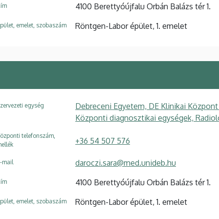
4100 Berettyóújfalu Orbán Balázs tér 1.
ím
Röntgen-Labor épület, 1. emelet
pület, emelet, szobaszám
Debreceni Egyetem, DE Klinikai Központ
zervezeti egység
Központi diagnosztikai egységek, Radiol
özponti telefonszám,
+36 54 507 576
ellék
daroczi.sara@med.unideb.hu
-mail
4100 Berettyóújfalu Orbán Balázs tér 1.
ím
Röntgen-Labor épület, 1. emelet
pület, emelet, szobaszám