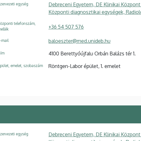
Debreceni Egyetem, DE Klinikai Központ
zervezeti egység
Központi diagnosztikai egységek, Radiol
özponti telefonszám,
+36 54 507 576
ellék
baloeszter@med.unideb.hu
-mail
4100 Berettyóújfalu Orbán Balázs tér 1.
ím
Röntgen-Labor épület, 1. emelet
pület, emelet, szobaszám
Debreceni Egyetem, DE Klinikai Központ
zervezeti egység