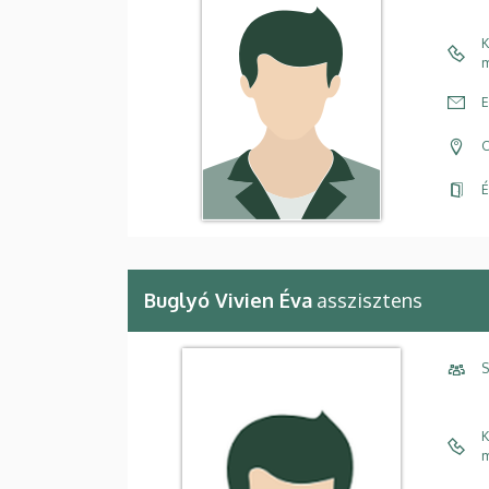
K
m
E
C
É
Buglyó Vivien Éva
asszisztens
S
K
m