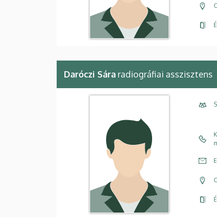
C
É
Daróczi Sára
radiográfiai asszisztens
S
K
m
E
C
É