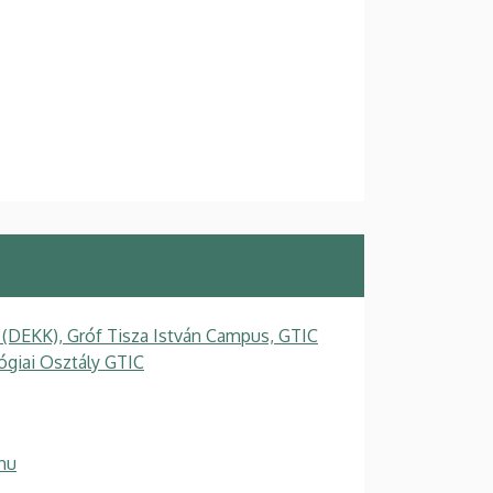
 (DEKK), Gróf Tisza István Campus, GTIC
ógiai Osztály GTIC
hu