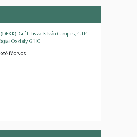
 (DEKK), Gróf Tisza István Campus, GTIC
ógiai Osztály GTIC
zető főorvos