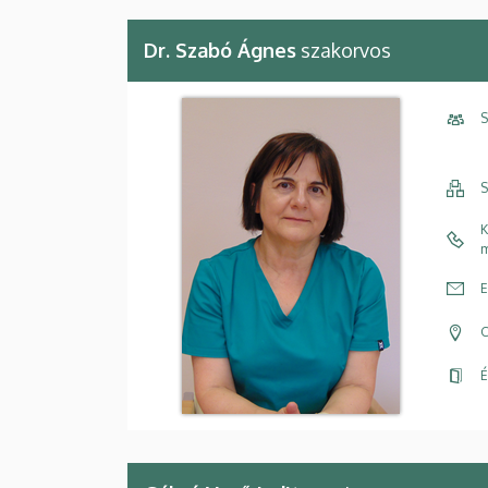
Dr. Szabó Ágnes
szakorvos
S
S
K
m
E
C
É