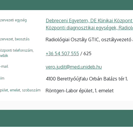
Debreceni Egyetem, DE Klinikai Központ
zervezeti egység
Központi diagnosztikai egységek, Radiol
Radiológiai Osztály GTIC, osztályvezető
zervezet, beosztás
özponti telefonszám,
+36 54 507 555
/ 625
ellék
vero.judit@med.unideb.hu
-mail
4100 Berettyóújfalu Orbán Balázs tér 1.
ím
Röntgen-Labor épület, 1. emelet
pület, emelet, szobaszám