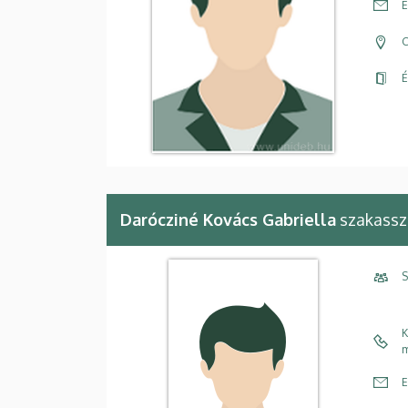
E
C
É
Darócziné Kovács Gabriella
szakassz
S
K
m
E