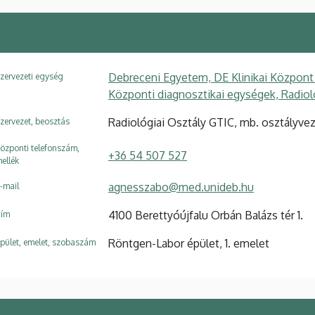
Debreceni Egyetem, DE Klinikai Központ
zervezeti egység
Központi diagnosztikai egységek, Radiol
Radiológiai Osztály GTIC, mb. osztályve
zervezet, beosztás
özponti telefonszám,
+36 54 507 527
ellék
agnesszabo@med.unideb.hu
-mail
4100 Berettyóújfalu Orbán Balázs tér 1.
ím
Röntgen-Labor épület, 1. emelet
pület, emelet, szobaszám