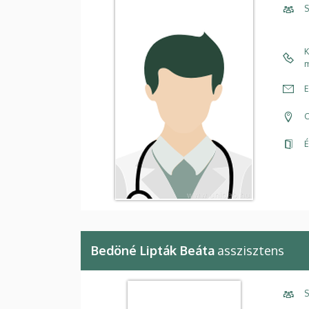
S
K
m
E
C
É
Bedöné Lipták Beáta
asszisztens
S