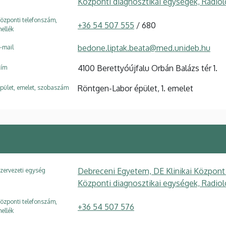
Központi diagnosztikai egységek, Radiol
özponti telefonszám,
+36 54 507 555
/ 680
ellék
bedone.liptak.beata@med.unideb.hu
-mail
4100 Berettyóújfalu Orbán Balázs tér 1.
ím
Röntgen-Labor épület, 1. emelet
pület, emelet, szobaszám
Debreceni Egyetem, DE Klinikai Központ
zervezeti egység
Központi diagnosztikai egységek, Radiol
özponti telefonszám,
+36 54 507 576
ellék