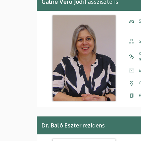
Gálné Verő Judit
asszisztens
S
S
K
m
E
C
É
Dr. Baló Eszter
rezidens