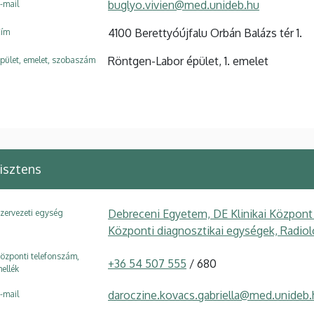
buglyo.vivien@med.unideb.hu
-mail
4100 Berettyóújfalu Orbán Balázs tér 1.
ím
Röntgen-Labor épület, 1. emelet
pület, emelet, szobaszám
isztens
Debreceni Egyetem, DE Klinikai Központ
zervezeti egység
Központi diagnosztikai egységek, Radiol
özponti telefonszám,
+36 54 507 555
/ 680
ellék
daroczine.kovacs.gabriella@med.unideb.
-mail