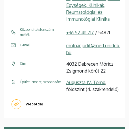
Egységek, Klinikák,
Reumatológiai és
Immunológiai Klinika
Központi telefonszám,
+36 52 411 717
/ 54821
mellék
molnar.judit@med.unideb.
E-mail
hu
4032 Debrecen Móricz
Cím
Zsigmond körút 22
Auguszta IV. Tömb
,
Épület, emelet, szobaszám
földszint (4. szakrendelő)
Weboldal