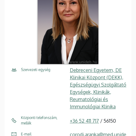
Debreceni Egyetem, DE
Szervezeti egység
Klinikai Központ (DEKK),
Egészségügyi Szolgáltató
Egységek, Klinikák,
Reumatológiai és
Immunológiai Klinika
Központi telefonszám,
+36 52 411 717
/ 56150
mellék
corodi.aranka@med.unide
E-mail