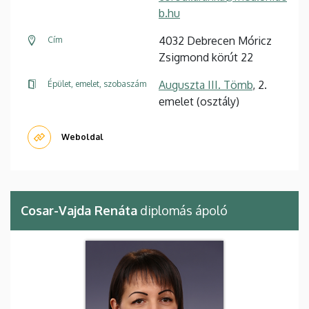
b.hu
4032 Debrecen Móricz
Cím
Zsigmond körút 22
Auguszta III. Tömb
, 2.
Épület, emelet, szobaszám
emelet (osztály)
Weboldal
Cosar-Vajda Renáta
diplomás ápoló