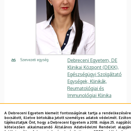
Debreceni Egyetem, DE
Szervezeti egység
Klinikai Központ (DEKK),
Egészségügyi Szolgáltató
Egységek, Klinikák,
Reumatológiai és
Immunológiai Klinika
Központi telefonszám,
+36 52 411 717
/ 56150
mellék
A Debreceni Egyetem kiemelt fontosságúnak tartja a rendelkezésére
bocsátott, illetve birtokába jutott személyes adatok védelmét. Ezúton
vajda.renata@med.unideb
E-mail
tájékoztatjuk Önt, hogy a Debreceni Egyetem a 2018. május 25. napjától
kötelezően alkalmazandó Általános Adatvédelmi Rendelet alapján
.hu