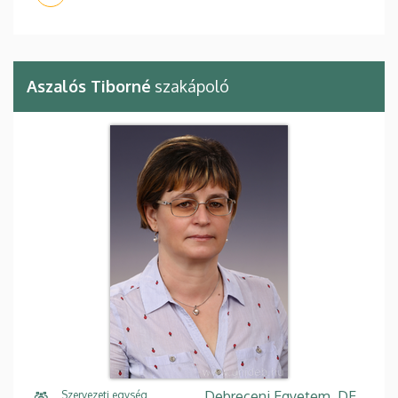
Aszalós Tiborné
szakápoló
Debreceni Egyetem, DE
Szervezeti egység