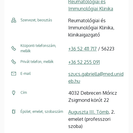
Reumatológiai és
Immunológiai Klinika
Reumatológiai és
Szervezet, beosztás
Immunológiai Klinika,
klinikaigazgató
Központi telefonszám,
+36 52 411 717
/ 56223
mellék
+36 52 255 091
Privát telefon, mellék
szucs.gabriella@med.unid
E-mail
eb.hu
4032 Debrecen Móricz
Cím
Zsigmond körút 22
Auguszta III. Tömb
, 2.
Épület, emelet, szobaszám
emelet (professzori
szoba)