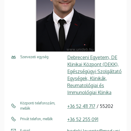
Debreceni Egyetem, DE
Szervezeti egység
Klinikai Központ (DEKK),
Egészségügyi Szolgáltató
Egységek, Klinikák,
Reumatológiai és
Immunológiai Klinika
Központi telefonszám,
+36 52 411 717
/ 55202
mellék
+36 52 255 091
Privát telefon, mellék
E-mail