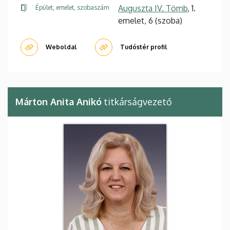
Auguszta IV. Tömb
, 1.
Épület, emelet, szobaszám
emelet, 6 (szoba)
Weboldal
Tudóstér profil
Márton Anita Anikó
titkárságvezető