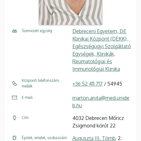
Debreceni Egyetem, DE
Szervezeti egység
Klinikai Központ (DEKK),
Egészségügyi Szolgáltató
Egységek, Klinikák,
Reumatológiai és
Immunológiai Klinika
Központi telefonszám,
+36 52 411 717
/ 54945
mellék
marton.anita@med.unide
E-mail
b.hu
4032 Debrecen Móricz
Cím
Zsigmond körút 22
Auguszta III. Tömb
, 2.
Épület, emelet, szobaszám