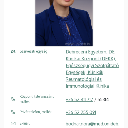
Debreceni Egyetem, DE
Szervezeti egység
Klinikai Központ (DEKK),
Egészségügyi Szolgáltató
Egységek, Klinikák,
Reumatológiai és
Immunológiai Klinika
Központi telefonszám,
+36 52 411 717
/ 55314
mellék
+36 52 255 091
Privát telefon, mellék
bodnar.nora@med.unideb.
E-mail