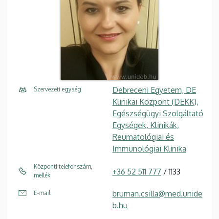
Debreceni Egyetem, DE
Szervezeti egység
Klinikai Központ (DEKK),
Egészségügyi Szolgáltató
Egységek, Klinikák,
Reumatológiai és
Immunológiai Klinika
Központi telefonszám,
+36 52 511 777
/ 1133
mellék
bruman.csilla@med.unide
E-mail
b.hu