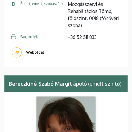
Mozgásszervi és
Épület, emelet, szobaszám
Rehabilitációs Tömb,
földszint, 0018 (főnővéri
szoba)
+36 52 511 833
Fax, mellék
Weboldal
Bereczkiné Szabó Margit
ápoló (emelt szintű)