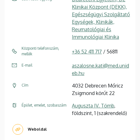
Klinikai Központ (DEKK),
Egészségügyi Szolgáltató
Egységek, Klinikák,
Reumatológiai és
Immunológiai Klinika
Központi telefonszám,
+36 52 411 717
/ 56811
mellék
aszalosne.kati@med.unid
E-mail
eb.hu
4032 Debrecen Móricz
Cím
Zsigmond körút 22
Auguszta IV. Tömb
,
Épület, emelet, szobaszám
földszint, 1 (szakrendelő)
Weboldal