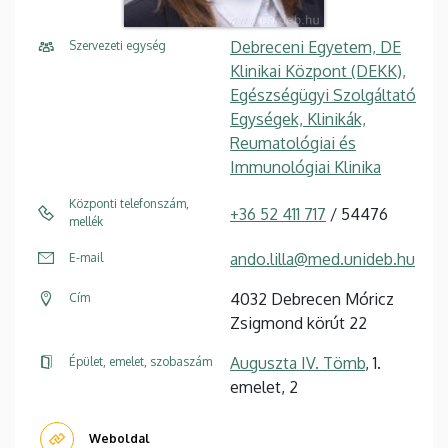
Debreceni Egyetem, DE
Szervezeti egység
Klinikai Központ (DEKK),
Egészségügyi Szolgáltató
Egységek, Klinikák,
Reumatológiai és
Immunológiai Klinika
Központi telefonszám,
+36 52 411 717
/ 54476
mellék
ando.lilla@med.unideb.hu
E-mail
4032 Debrecen Móricz
Cím
Zsigmond körút 22
Auguszta IV. Tömb
, 1.
Épület, emelet, szobaszám
emelet, 2
Weboldal