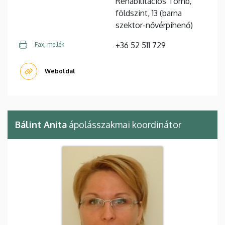
Rehabilitációs Tömb,
földszint, 13 (barna
szektor-nővérpihenő)
+36 52 511 729
Fax, mellék
Weboldal
Bálint Anita
ápolásszakmai koordinátor