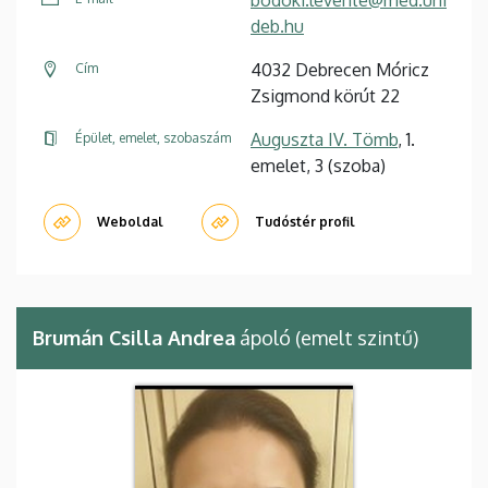
bodoki.levente@med.uni
deb.hu
4032 Debrecen Móricz
Cím
Zsigmond körút 22
Auguszta IV. Tömb
, 1.
Épület, emelet, szobaszám
emelet, 3 (szoba)
Weboldal
Tudóstér profil
Brumán Csilla Andrea
ápoló (emelt szintű)