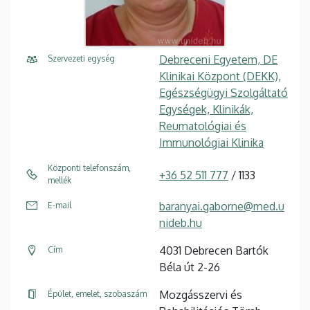
Debreceni Egyetem, DE
Szervezeti egység
Klinikai Központ (DEKK),
Egészségügyi Szolgáltató
Egységek, Klinikák,
Reumatológiai és
Immunológiai Klinika
Központi telefonszám,
+36 52 511 777
/ 1133
mellék
baranyai.gaborne@med.u
E-mail
nideb.hu
4031 Debrecen Bartók
Cím
Béla út 2-26
Mozgásszervi és
Épület, emelet, szobaszám