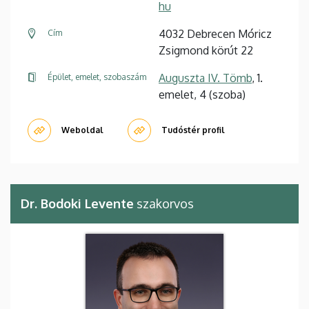
hu
4032 Debrecen Móricz
Cím
Zsigmond körút 22
Auguszta IV. Tömb
, 1.
Épület, emelet, szobaszám
emelet, 4 (szoba)
Weboldal
Tudóstér profil
Dr. Bodoki Levente
szakorvos