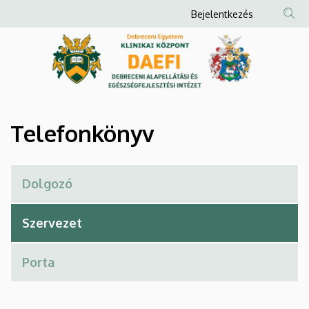
Telefonkönyv
Ugrás
Anonim
Bejelentkezés
a
Felhasználói
|
tartalomra
fiók
Debreceni
menüje
Alapellátási
és
Telefonkönyv
Egészségfejlesztési
Intézet