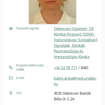
Debreceni Egyetem, DE
Szervezeti egység
Klinikai Központ (DEKK),
Egészségügyi Szolgáltató
Egységek, Klinikák,
Reumatológiai és
Immunológiai Klinika
Központi telefonszám,
+36 52 511 777
/ 1680
mellék
balint.anita@med.unideb.
E-mail
hu
4031 Debrecen Bartók
Cím
Béla út 2-26