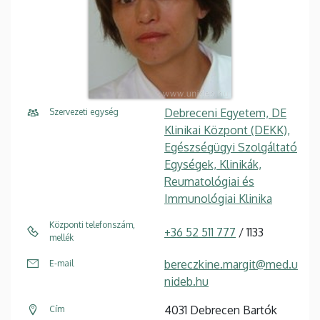
Debreceni Egyetem, DE
Szervezeti egység
Klinikai Központ (DEKK),
Egészségügyi Szolgáltató
Egységek, Klinikák,
Reumatológiai és
Immunológiai Klinika
Központi telefonszám,
+36 52 511 777
/ 1133
mellék
bereczkine.margit@med.u
E-mail
nideb.hu
4031 Debrecen Bartók
Cím