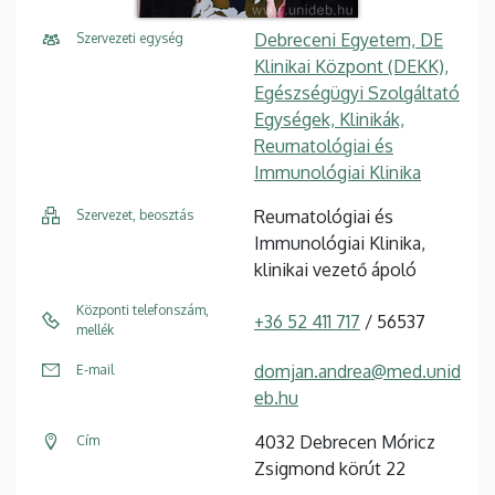
Debreceni Egyetem, DE
Szervezeti egység
Klinikai Központ (DEKK),
Egészségügyi Szolgáltató
Egységek, Klinikák,
Reumatológiai és
Immunológiai Klinika
Reumatológiai és
Szervezet, beosztás
Immunológiai Klinika,
klinikai vezető ápoló
Központi telefonszám,
+36 52 411 717
/ 56537
mellék
domjan.andrea@med.unid
E-mail
eb.hu
4032 Debrecen Móricz
Cím
Zsigmond körút 22