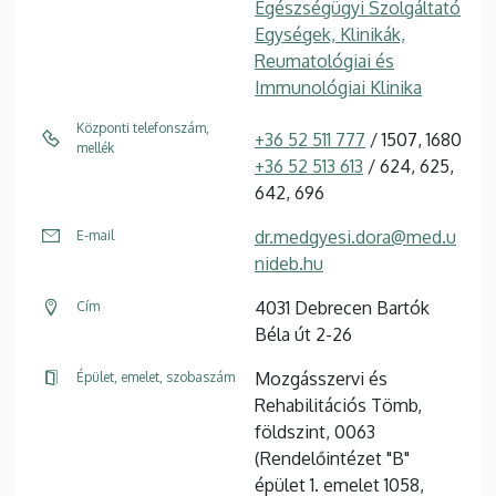
Egészségügyi Szolgáltató
Egységek, Klinikák,
Reumatológiai és
Immunológiai Klinika
Központi telefonszám,
+36 52 511 777
/ 1507, 1680
mellék
+36 52 513 613
/ 624, 625,
642, 696
dr.medgyesi.dora@med.u
E-mail
nideb.hu
4031 Debrecen Bartók
Cím
Béla út 2-26
Mozgásszervi és
Épület, emelet, szobaszám
Rehabilitációs Tömb,
földszint, 0063
(Rendelőintézet "B"
épület 1. emelet 1058,