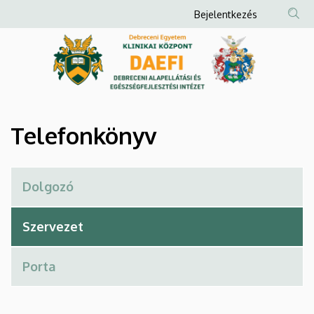
Telefonkönyv
Ugrás
Anonim
Bejelentkezés
a
Felhasználói
|
tartalomra
fiók
Debreceni
menüje
Alapellátási
és
Telefonkönyv
Egészségfejlesztési
Intézet