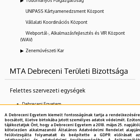
Tudományos Főigazgatóság
UNIPASS Kártyamenedzsment Központ
Vállalati Koordinációs Központ
Webportál-, Alkalmazásfejlesztés és VIR Központ
(WAV)
Zeneművészeti Kar
MTA Debreceni Területi Bizottsága
Felettes szervezeti egységek
Debreceni Egyetem
Külső egységek
A Debreceni Egyetem kiemelt fontosságúnak tartja a rendelkezésére
bocsátott, illetve birtokába jutott személyes adatok védelmét. Ezúton
tájékoztatjuk Önt, hogy a Debreceni Egyetem a 2018. május 25. napjától
kötelezően alkalmazandó Általános Adatvédelmi Rendelet alapján
felülvizsgálta folyamatait és beépítette a GDPR előírásait az
Dolgozói adatmódosítás igénylése a DE
adatkezelési és adatvédelmi tevékenységébe. A felhasználók