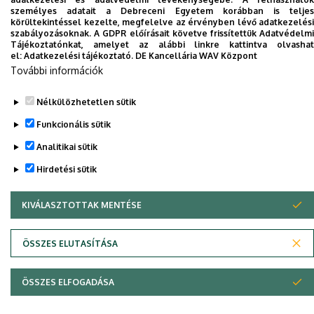
telefonkönyvében
|
Külső személyek rögzítése a
személyes adatait a Debreceni Egyetem korábban is teljes
körültekintéssel kezelte, megfelelve az érvényben lévő adatkezelési
DE telefonkönyvében
|
Súgó
|
Hibabejelentés
szabályozásoknak. A GDPR előírásait követve frissítettük Adatvédelmi
Tájékoztatónkat, amelyet az alábbi linkre kattintva olvashat
el:
Adatkezelési tájékoztató.
DE Kancellária WAV Központ
További információk
Nélkülözhetetlen sütik
Funkcionális sütik
Analitikai sütik
Hirdetési sütik
Adatvédelem
Adatvédelem
KIVÁLASZTOTTAK MENTÉSE
WITHDRAW CONSENT
Szerzői jog © 2026 Unideb
ÖSSZES ELUTASÍTÁSA
ÖSSZES ELFOGADÁSA