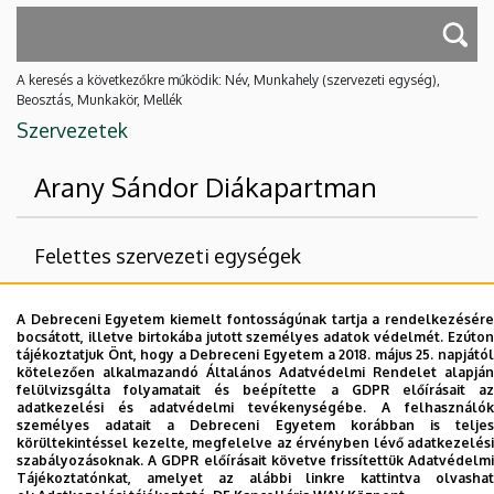
A keresés a következőkre működik: Név, Munkahely (szervezeti egység),
Beosztás, Munkakör, Mellék
Szervezetek
Arany Sándor Diákapartman
Felettes szervezeti egységek
Debreceni Egyetem
A Debreceni Egyetem kiemelt fontosságúnak tartja a rendelkezésére
Hallgatói Kapcsolatok és Szolgáltatások Központja
bocsátott, illetve birtokába jutott személyes adatok védelmét. Ezúton
tájékoztatjuk Önt, hogy a Debreceni Egyetem a 2018. május 25. napjától
Egyetemi Kollégiumi Igazgatóság
kötelezően alkalmazandó Általános Adatvédelmi Rendelet alapján
felülvizsgálta folyamatait és beépítette a GDPR előírásait az
adatkezelési és adatvédelmi tevékenységébe. A felhasználók
Nincs találat.
személyes adatait a Debreceni Egyetem korábban is teljes
körültekintéssel kezelte, megfelelve az érvényben lévő adatkezelési
szabályozásoknak. A GDPR előírásait követve frissítettük Adatvédelmi
Tájékoztatónkat, amelyet az alábbi linkre kattintva olvashat
Dolgozói adatmódosítás igénylése a DE