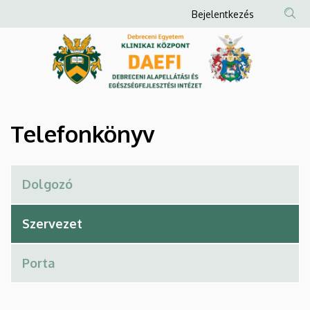
Telefonkönyv
Ugrás
Anonim
Bejelentkezés
a
Felhasználói
|
tartalomra
fiók
Debreceni
menüje
Alapellátási
és
Telefonkönyv
Egészségfejlesztési
Intézet