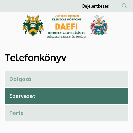
Telefonkönyv
Ugrás
Anonim
Bejelentkezés
a
Felhasználói
|
tartalomra
fiók
Debreceni
menüje
Alapellátási
és
Telefonkönyv
Egészségfejlesztési
Intézet