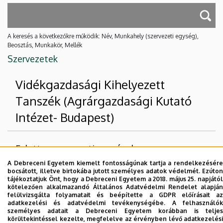
A keresés a következőkre működik: Név, Munkahely (szervezeti egység),
Beosztás, Munkakör, Mellék
Szervezetek
Vidékgazdasági Kihelyezett
Tanszék (Agrárgazdasági Kutató
Intézet- Budapest)
Felettes szervezeti egységek
A Debreceni Egyetem kiemelt fontosságúnak tartja a rendelkezésére
Debreceni Egyetem
bocsátott, illetve birtokába jutott személyes adatok védelmét. Ezúton
tájékoztatjuk Önt, hogy a Debreceni Egyetem a 2018. május 25. napjától
Gazdaságtudományi Kar
kötelezően alkalmazandó Általános Adatvédelmi Rendelet alapján
felülvizsgálta folyamatait és beépítette a GDPR előírásait az
adatkezelési és adatvédelmi tevékenységébe. A felhasználók
Nincs találat.
személyes adatait a Debreceni Egyetem korábban is teljes
körültekintéssel kezelte, megfelelve az érvényben lévő adatkezelési