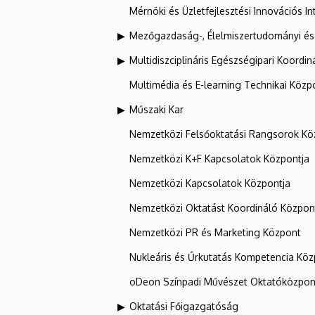
Mérnöki és Üzletfejlesztési Innovációs In
Mezőgazdaság-, Élelmiszertudományi és
Multidiszciplináris Egészségipari Koordin
Multimédia és E-learning Technikai Közp
Műszaki Kar
Nemzetközi Felsőoktatási Rangsorok Kö
Nemzetközi K+F Kapcsolatok Központja
Nemzetközi Kapcsolatok Központja
Nemzetközi Oktatást Koordináló Közpon
Nemzetközi PR és Marketing Központ
Nukleáris és Űrkutatás Kompetencia Kö
oDeon Színpadi Művészet Oktatóközpon
Oktatási Főigazgatóság