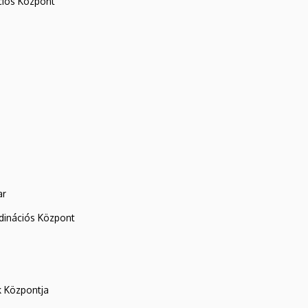
iós Központ
ar
rdinációs Központ
k Központja