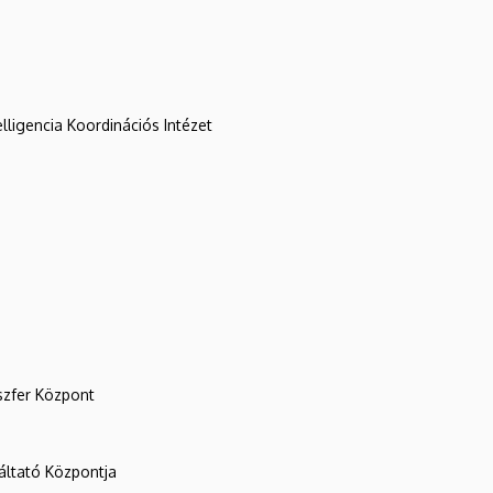
lligencia Koordinációs Intézet
szfer Központ
ltató Központja