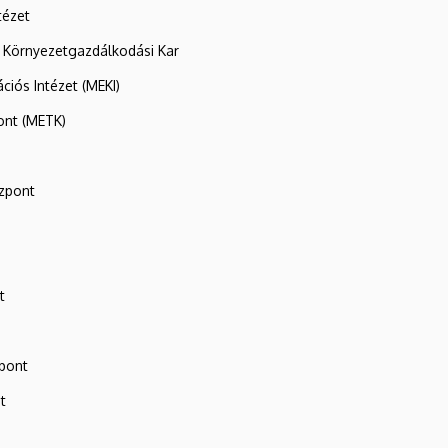
tézet
 Környezetgazdálkodási Kar
ációs Intézet (MEKI)
ont (METK)
zpont
t
zpont
t