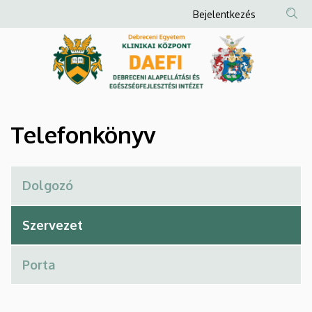
Telefonkönyv
Ugrás
Anonim
Bejelentkezés
a
Felhasználói
|
tartalomra
fiók
Debreceni
menüje
Alapellátási
és
Telefonkönyv
Egészségfejlesztési
Intézet