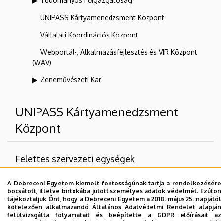
Tudományos Főigazgatóság
UNIPASS Kártyamenedzsment Központ
Vállalati Koordinációs Központ
Webportál-, Alkalmazásfejlesztés és VIR Központ
(WAV)
Zeneművészeti Kar
UNIPASS Kártyamenedzsment
Központ
Felettes szervezeti egységek
Debreceni Egyetem
A Debreceni Egyetem kiemelt fontosságúnak tartja a rendelkezésére
bocsátott, illetve birtokába jutott személyes adatok védelmét. Ezúton
tájékoztatjuk Önt, hogy a Debreceni Egyetem a 2018. május 25. napjától
kötelezően alkalmazandó Általános Adatvédelmi Rendelet alapján
felülvizsgálta folyamatait és beépítette a GDPR előírásait az
Dolgozói adatmódosítás igénylése a DE