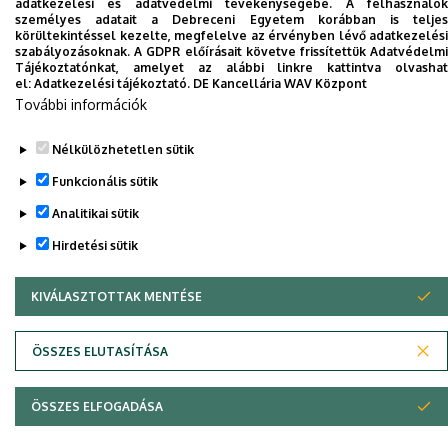
adatkezelési és adatvédelmi tevékenységébe. A felhasználók
telefonkönyvében
|
Külső személyek rögzítése a
személyes adatait a Debreceni Egyetem korábban is teljes
körültekintéssel kezelte, megfelelve az érvényben lévő adatkezelési
DE telefonkönyvében
|
Súgó
|
Hibabejelentés
szabályozásoknak. A GDPR előírásait követve frissítettük Adatvédelmi
Tájékoztatónkat, amelyet az alábbi linkre kattintva olvashat
el:
Adatkezelési tájékoztató.
DE Kancellária WAV Központ
További információk
Nélkülözhetetlen sütik
Funkcionális sütik
Analitikai sütik
Hirdetési sütik
Adatvédelem
Adatvédelem
KIVÁLASZTOTTAK MENTÉSE
WITHDRAW CONSENT
Szerzői jog © 2026 Unideb
ÖSSZES ELUTASÍTÁSA
ÖSSZES ELFOGADÁSA