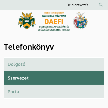
Telefonkönyv
Ugrás
Anonim
Bejelentkezés
a
Felhasználói
|
tartalomra
fiók
Debreceni
menüje
Alapellátási
és
Telefonkönyv
Egészségfejlesztési
Intézet