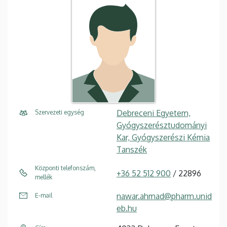
Debreceni Egyetem,
Szervezeti egység
Gyógyszerésztudományi
Kar, Gyógyszerészi Kémia
Tanszék
Központi telefonszám,
+36 52 512 900
/ 22896
mellék
nawar.ahmad@pharm.unid
E-mail
eb.hu