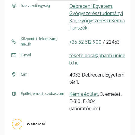
Debreceni Egyetem,
Szervezeti egység
Gyógyszerésztudományi
Kar, Gyógyszerészi Kémia
Tanszék
Központi telefonszám,
+36 52 512 900
/ 22463
mellék
fekete.dora@pharm.unide
E-mail
b.hu
4032 Debrecen, Egyetem
Cím
tér 1.
Kémia épület
, 3. emelet,
Épület, emelet, szobaszám
E-310, E-304
(laboratórium)
Weboldal