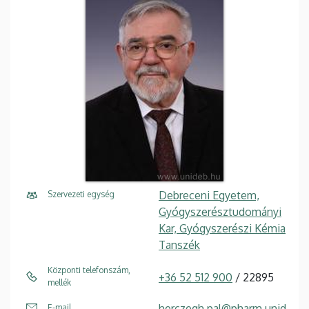
Debreceni Egyetem,
Szervezeti egység
Gyógyszerésztudományi
Kar, Gyógyszerészi Kémia
Tanszék
Központi telefonszám,
+36 52 512 900
/ 22895
mellék
herczegh.pal@pharm.unid
E-mail