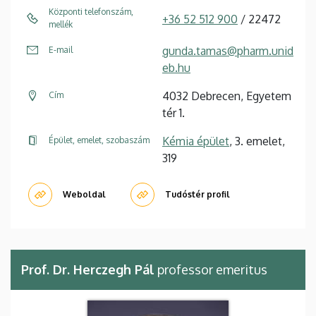
Központi telefonszám,
+36 52 512 900
/ 22472
mellék
gunda.tamas@pharm.unid
E-mail
eb.hu
4032 Debrecen, Egyetem
Cím
tér 1.
Kémia épület
, 3. emelet,
Épület, emelet, szobaszám
319
Weboldal
Tudóstér profil
Prof. Dr. Herczegh Pál
professor emeritus