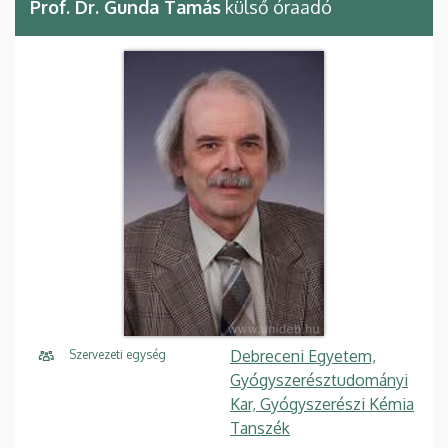
Prof. Dr. Gunda Tamás
külső óraadó
Debreceni Egyetem,
Szervezeti egység
Gyógyszerésztudományi
Kar, Gyógyszerészi Kémia
Tanszék