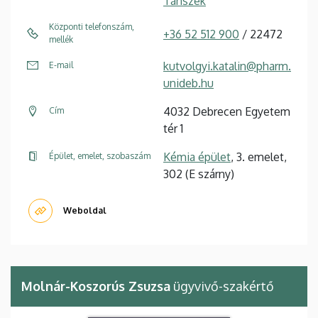
Tanszék
Központi telefonszám,
+36 52 512 900
/ 22472
mellék
kutvolgyi.katalin@pharm.
E-mail
unideb.hu
4032 Debrecen Egyetem
Cím
tér 1
Kémia épület
, 3. emelet,
Épület, emelet, szobaszám
302 (E szárny)
Weboldal
Molnár-Koszorús Zsuzsa
ügyvivő-szakértő