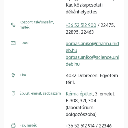
Kar, közkapcsolati
dékánhelyettes
Központi telefonszám,
+36 52 512 900
/ 22475,
mellék
22895, 22463
borbas.aniko@pharm.unid
E-mail
eb.hu
borbas.aniko@science.uni
deb.hu
4032 Debrecen, Egyetem
Cím
tér 1.
Kémia épület
, 3. emelet,
Épület, emelet, szobaszám
E-308, 321, 304
(laboratórium,
dolgozószoba)
+36 52 512 914 / 22346
Fax, mellék