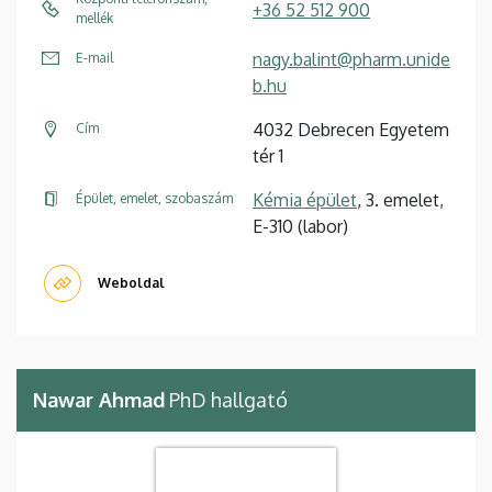
+36 52 512 900
mellék
nagy.balint@pharm.unide
E-mail
b.hu
4032 Debrecen Egyetem
Cím
tér 1
Kémia épület
, 3. emelet,
Épület, emelet, szobaszám
E-310 (labor)
Weboldal
Nawar Ahmad
PhD hallgató