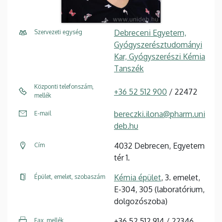
Debreceni Egyetem,
Szervezeti egység
Gyógyszerésztudományi
Kar, Gyógyszerészi Kémia
Tanszék
Központi telefonszám,
+36 52 512 900
/ 22472
mellék
bereczki.ilona@pharm.uni
E-mail
deb.hu
4032 Debrecen, Egyetem
Cím
tér 1.
Kémia épület
, 3. emelet,
Épület, emelet, szobaszám
E-304, 305 (laboratórium,
dolgozószoba)
+36 52 512 914 / 22346
Fax, mellék