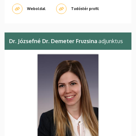
Weboldal
Tudóstér profil
Dr. Józsefné Dr. Demeter Fruzsina
adjunktus