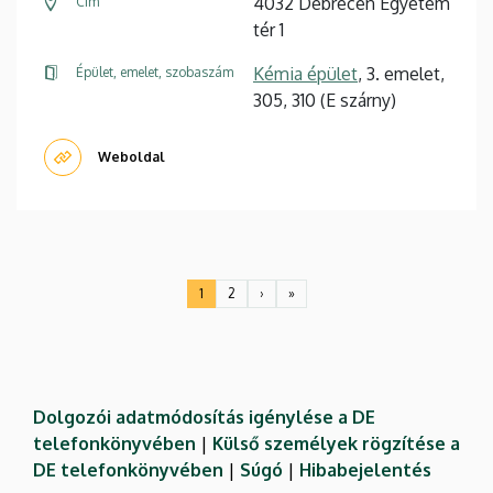
4032 Debrecen Egyetem
Cím
tér 1
Kémia épület
, 3. emelet,
Épület, emelet, szobaszám
305, 310 (E szárny)
Weboldal
Oldalszámozás
1
2
›
»
Jelenlegi
Oldal
Következő
Utolsó
oldal
oldal
oldal
Dolgozói adatmódosítás igénylése a DE
telefonkönyvében
|
Külső személyek rögzítése a
DE telefonkönyvében
|
Súgó
|
Hibabejelentés