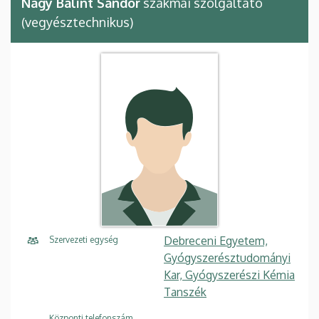
Nagy Bálint Sándor
szakmai szolgáltató
(vegyésztechnikus)
Debreceni Egyetem,
Szervezeti egység
Gyógyszerésztudományi
Kar, Gyógyszerészi Kémia
Tanszék
Központi telefonszám,