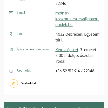
22346
molnar-
E-mail
koszorus.zsuzsa@pharm.
unideb.hu
4032 Debrecen, Egyetem
Cím
tér 1.
Kémia épület
, 3. emelet,
Épület, emelet, szobaszám
E-305 (dolgozószoba,
iroda)
+36 52 512 914 / 22346
Fax, mellék
Weboldal