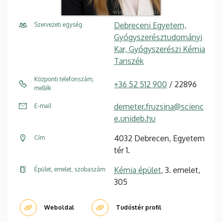
Debreceni Egyetem,
Szervezeti egység
Gyógyszerésztudományi
Kar, Gyógyszerészi Kémia
Tanszék
Központi telefonszám,
+36 52 512 900
/ 22896
mellék
demeter.fruzsina@scienc
E-mail
e.unideb.hu
4032 Debrecen, Egyetem
Cím
tér 1.
Kémia épület
, 3. emelet,
Épület, emelet, szobaszám
305
Weboldal
Tudóstér profil