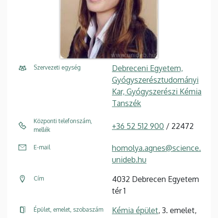
Debreceni Egyetem,
Szervezeti egység
Gyógyszerésztudományi
Kar, Gyógyszerészi Kémia
Tanszék
Központi telefonszám,
+36 52 512 900
/ 22472
mellék
homolya.agnes@science.
E-mail
unideb.hu
4032 Debrecen Egyetem
Cím
tér 1
Kémia épület
, 3. emelet,
Épület, emelet, szobaszám