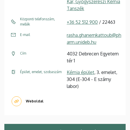
Kar, Gyógyszerészi Kémia
Tanszék
Központi telefonszám,
+36 52 512 900
/ 22463
mellék
rasha.ghanemkattoub@ph
E-mail
arm.unideb.hu
4032 Debrecen Egyetem
Cím
tér 1
Kémia épület
, 3. emelet,
Épület, emelet, szobaszám
304 (E-304 - E szárny
labor)
Weboldal