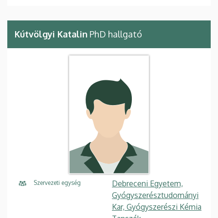
Kútvölgyi Katalin
PhD hallgató
Debreceni Egyetem,
Szervezeti egység
Gyógyszerésztudományi
Kar, Gyógyszerészi Kémia