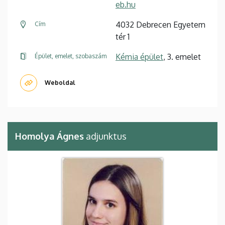
eb.hu
4032 Debrecen Egyetem
Cím
tér 1
Kémia épület
, 3. emelet
Épület, emelet, szobaszám
Weboldal
Homolya Ágnes
adjunktus