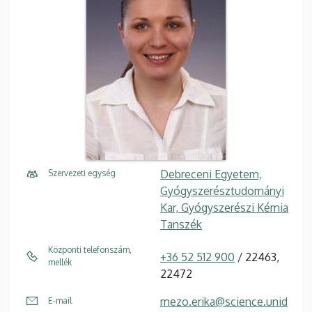
Debreceni Egyetem,
Szervezeti egység
Gyógyszerésztudományi
Kar, Gyógyszerészi Kémia
Tanszék
Központi telefonszám,
+36 52 512 900
/ 22463,
mellék
22472
mezo.erika@science.unid
E-mail