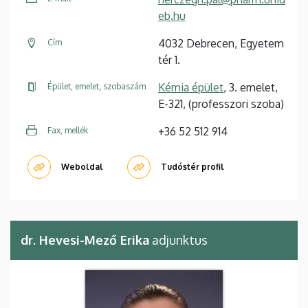
eb.hu
4032 Debrecen, Egyetem
Cím
tér 1.
Kémia épület
, 3. emelet,
Épület, emelet, szobaszám
E-321, (professzori szoba)
+36 52 512 914
Fax, mellék
Weboldal
Tudóstér profil
dr. Hevesi-Mező Erika
adjunktus