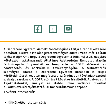
Adatvédelem
Adatvédelem
A Debreceni Egyetem kiemelt fontosságúnak tartja a rendelkezésére
bocsátott, illetve birtokába jutott személyes adatok védelmét. Ezúton
tájékoztatjuk Önt, hogy a Debreceni Egyetem a 2018. május 25. napjától
Szerzői jog © 2026 Unideb
kötelezően alkalmazandó Általános Adatvédelmi Rendelet alapján
felülvizsgálta folyamatait és beépítette a GDPR előírásait az
adatkezelési és adatvédelmi tevékenységébe. A felhasználók
személyes adatait a Debreceni Egyetem korábban is teljes
körültekintéssel kezelte, megfelelve az érvényben lévő adatkezelési
szabályozásoknak. A GDPR előírásait követve frissítettük Adatvédelmi
Tájékoztatónkat, amelyet az alábbi linkre kattintva olvashat
el:
Adatkezelési tájékoztató.
DE Kancellária WAV Központ
További információk
Nélkülözhetetlen sütik