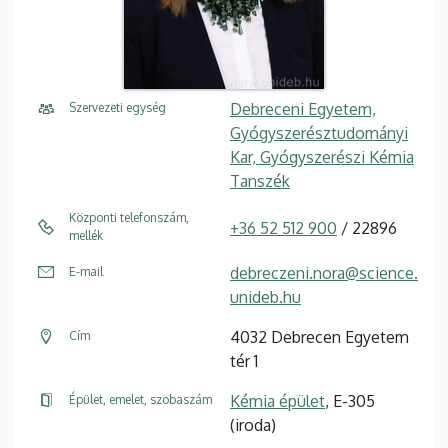
Debreceni Egyetem,
Szervezeti egység
Gyógyszerésztudományi
Kar, Gyógyszerészi Kémia
Tanszék
Központi telefonszám,
+36 52 512 900
/ 22896
mellék
debreczeni.nora@science.
E-mail
unideb.hu
4032 Debrecen Egyetem
Cím
tér 1
Kémia épület
, E-305
Épület, emelet, szobaszám
(iroda)