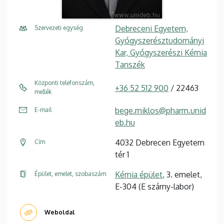
Debreceni Egyetem,
Szervezeti egység
Gyógyszerésztudományi
Kar, Gyógyszerészi Kémia
Tanszék
Központi telefonszám,
+36 52 512 900
/ 22463
mellék
bege.miklos@pharm.unid
E-mail
eb.hu
4032 Debrecen Egyetem
Cím
tér 1
Kémia épület
, 3. emelet,
Épület, emelet, szobaszám
E-304 (E szárny-labor)
Weboldal