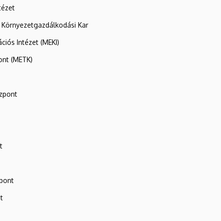
tézet
 Környezetgazdálkodási Kar
ációs Intézet (MEKI)
ont (METK)
zpont
t
zpont
t