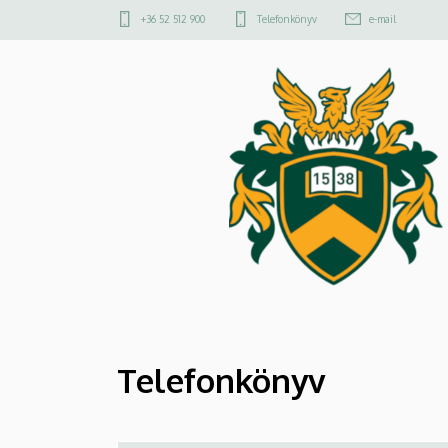
Telefonkönyv
Ugrás
Felső
+36 52 512 900
Telefonkönyv
e-mail
a
kapcsolat
|
tartalomra
menü
Debreceni
Alapellátási
és
Egészségfejlesztési
Intézet
Telefonkönyv