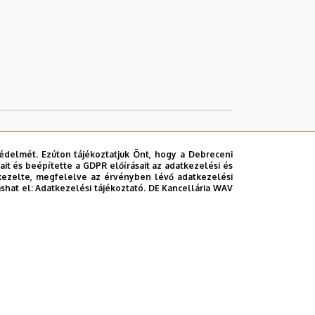
édelmét. Ezúton tájékoztatjuk Önt, hogy a Debreceni
it és beépítette a GDPR előírásait az adatkezelési és
kezelte, megfelelve az érvényben lévő adatkezelési
ashat el:
Adatkezelési tájékoztató.
DE Kancellária WAV
lefonkönyvében
|
Súgó
|
Hibabejelentés