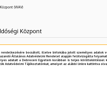
R Központ (WAV)
ddőségi Központ
 rendelkezésére bocsátott, illetve birtokába jutott személyes adatok v
azandó Általános Adatvédelmi Rendelet alapján felülvizsgálta folyamata
yes adatait a Debreceni Egyetem korábban is teljes körültekintéssel 
tük Adatvédelmi Tájékoztatónkat, amelyet az alábbi linkre kattintva olv
E telefonkönyvében
|
Külső személyek rögzítése a DE te