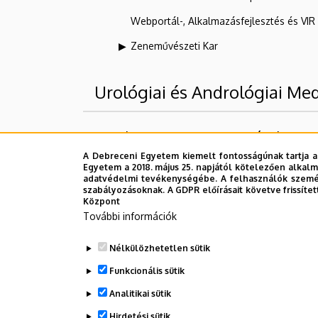
Webportál-, Alkalmazásfejlesztés és VI
Zeneművészeti Kar
Urológiai és Andrológiai Me
Felettes szervezeti egységek
A Debreceni Egyetem kiemelt fontosságúnak tartja a
Debreceni Egyetem
Egyetem a 2018. május 25. napjától kötelezően alkalm
adatvédelmi tevékenységébe. A felhasználók személ
DE Klinikai Központ (DEKK)
szabályozásoknak. A GDPR előírásait követve frissítet
Központ
Egészségügyi Szolgáltató Egységek
További információk
Klinikák
Nélkülözhetetlen sütik
Urológiai Klinika
Funkcionális sütik
Analitikai sütik
Dolgozói adatmódosítás igénylése a D
Hirdetési sütik