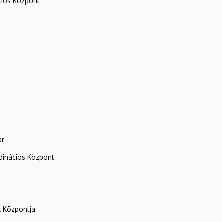
iós Központ
ar
rdinációs Központ
k Központja