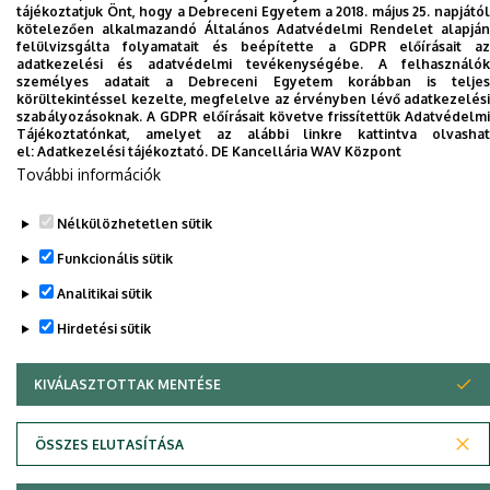
tájékoztatjuk Önt, hogy a Debreceni Egyetem a 2018. május 25. napjától
kötelezően alkalmazandó Általános Adatvédelmi Rendelet alapján
Dolgozói adatmódosítás igénylése a DE
felülvizsgálta folyamatait és beépítette a GDPR előírásait az
adatkezelési és adatvédelmi tevékenységébe. A felhasználók
telefonkönyvében
|
Külső személyek rögzítése a
személyes adatait a Debreceni Egyetem korábban is teljes
DE telefonkönyvében
|
Súgó
|
Hibabejelentés
körültekintéssel kezelte, megfelelve az érvényben lévő adatkezelési
szabályozásoknak. A GDPR előírásait követve frissítettük Adatvédelmi
Tájékoztatónkat, amelyet az alábbi linkre kattintva olvashat
el:
Adatkezelési tájékoztató.
DE Kancellária WAV Központ
További információk
Nélkülözhetetlen sütik
Funkcionális sütik
Analitikai sütik
Adatvédelem
Adatvédelem
Hirdetési sütik
KIVÁLASZTOTTAK MENTÉSE
WITHDRAW CONSENT
Szerzői jog © 2026 Unideb
ÖSSZES ELUTASÍTÁSA