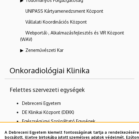
Tudományos Főigazgatóság
UNIPASS Kártyamenedzsment Központ
Vállalati Koordinációs Központ
Webportál-, Alkalmazásfejlesztés és VIR Központ
(WAV)
Zeneművészeti Kar
Onkoradiológiai Klinika
Felettes szervezeti egységek
Debreceni Egyetem
DE Klinikai Központ (DEKK)
Egészségügyi Szolgáltató Egységek
Klinikák
A Debreceni Egyetem kiemelt fontosságúnak tartja a rendelkezésére
bocsátott, illetve birtokába jutott személyes adatok védelmét. Ezúton