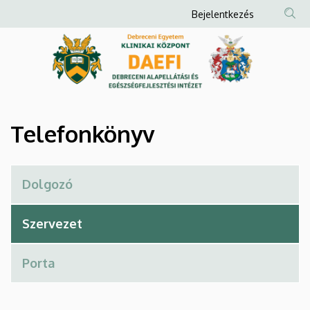
Telefonkönyv
Ugrás
Anonim
Bejelentkezés
a
Felhasználói
|
tartalomra
fiók
Debreceni
menüje
Alapellátási
és
Telefonkönyv
Egészségfejlesztési
Intézet