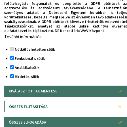
felülvizsgálta folyamatait és beépítette a GDPR előírásait az
Dolgozói adatmódosítás igénylése a DE
adatkezelési és adatvédelmi tevékenységébe. A felhasználók
telefonkönyvében
|
Külső személyek rögzítése a
személyes adatait a Debreceni Egyetem korábban is teljes
körültekintéssel kezelte, megfelelve az érvényben lévő adatkezelési
DE telefonkönyvében
|
Súgó
|
Hibabejelentés
szabályozásoknak. A GDPR előírásait követve frissítettük Adatvédelmi
Tájékoztatónkat, amelyet az alábbi linkre kattintva olvashat
el:
Adatkezelési tájékoztató.
DE Kancellária WAV Központ
További információk
Nélkülözhetetlen sütik
Funkcionális sütik
Analitikai sütik
Hirdetési sütik
Adatvédelem
Adatvédelem
KIVÁLASZTOTTAK MENTÉSE
WITHDRAW CONSENT
Szerzői jog © 2026 Unideb
ÖSSZES ELUTASÍTÁSA
ÖSSZES ELFOGADÁSA