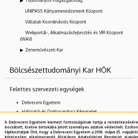
Tudományos Főigazgatóság
UNIPASS Kártyamenedzsment Központ
Vállalati Koordinációs Központ
Webportál-, Alkalmazásfejlesztés és VIR Központ
(WAV)
Zeneművészeti Kar
Bölcsészettudományi Kar HÖK
Felettes szervezeti egységek
Debreceni Egyetem
Hallgatói és Doktorandusz Képviselet
DE Hallgatói Önkormányzat (DEHÖK)
A Debreceni Egyetem kiemelt fontosságúnak tartja a rendelkezésére
bocsátott, illetve birtokába jutott személyes adatok védelmét. Ezúton
tájékoztatjuk Önt, hogy a Debreceni Egyetem a 2018. május 25. napjától
kötelezően alkalmazandó Általános Adatvédelmi Rendelet alapján