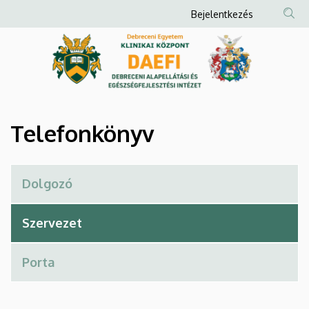
Telefonkönyv
Ugrás
Anonim
Bejelentkezés
a
Felhasználói
|
tartalomra
fiók
Debreceni
menüje
Alapellátási
és
Telefonkönyv
Egészségfejlesztési
Intézet