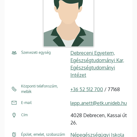
Debreceni Egyetem,
Szervezeti egység
Egészségtudományi Kar,
Egészségtudományi
Intézet
Központi telefonszám,
+36 52 512 700
/ 77168
mellék
lepp.anett@etk.unideb.hu
E-mail
4028 Debrecen, Kassai út
Cím
26.
Népegészségügyi Iskola
Épület, emelet, szobaszám