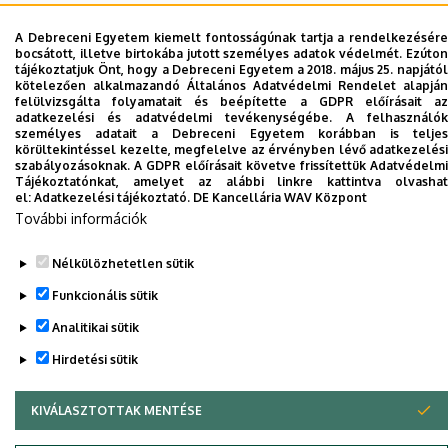
A Debreceni Egyetem kiemelt fontosságúnak tartja a rendelkezésére
Dolgozói adatmódosítás igénylése a DE
bocsátott, illetve birtokába jutott személyes adatok védelmét. Ezúton
telefonkönyvében
|
Külső személyek rögzítése a
tájékoztatjuk Önt, hogy a Debreceni Egyetem a 2018. május 25. napjától
kötelezően alkalmazandó Általános Adatvédelmi Rendelet alapján
DE telefonkönyvében
|
Súgó
|
Hibabejelentés
felülvizsgálta folyamatait és beépítette a GDPR előírásait az
adatkezelési és adatvédelmi tevékenységébe. A felhasználók
személyes adatait a Debreceni Egyetem korábban is teljes
körültekintéssel kezelte, megfelelve az érvényben lévő adatkezelési
szabályozásoknak. A GDPR előírásait követve frissítettük Adatvédelmi
Tájékoztatónkat, amelyet az alábbi linkre kattintva olvashat
el:
Adatkezelési tájékoztató.
DE Kancellária WAV Központ
További információk
Nélkülözhetetlen sütik
Funkcionális sütik
Adatvédelem
Adatvédelem
Analitikai sütik
Szerzői jog © 2026 Unideb
Hirdetési sütik
KIVÁLASZTOTTAK MENTÉSE
WITHDRAW CONSENT