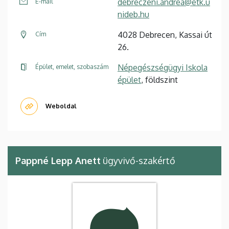
debreczeni.andrea@etk.u
E-mail
nideb.hu
4028 Debrecen, Kassai út
Cím
26.
Népegészségügyi Iskola
Épület, emelet, szobaszám
épület
, földszint
Weboldal
Pappné Lepp Anett
ügyvivő-szakértő