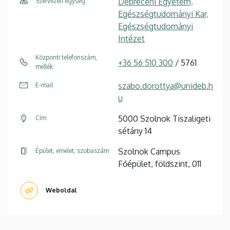
Debreceni Egyetem,
Szervezeti egység
Egészségtudományi Kar,
Egészségtudományi
Intézet
Központi telefonszám,
+36 56 510 300
/ 5761
mellék
szabo.dorottya@unideb.h
E-mail
u
5000 Szolnok Tiszaligeti
Cím
sétány 14
Szolnok Campus
Épület, emelet, szobaszám
Főépület, földszint, 011
Weboldal