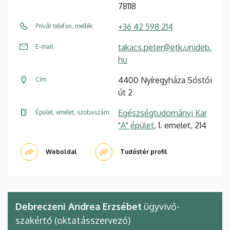
78118
+36 42 598 214
Privát telefon, mellék
takacs.peter@etk.unideb.
E-mail
hu
4400 Nyíregyháza Sóstói
Cím
út 2
Egészségtudományi Kar
Épület, emelet, szobaszám
"A" épület
, 1. emelet, 214
Weboldal
Tudóstér profil
Debreczeni Andrea Erzsébet
ügyvivő-
szakértő (oktatásszervező)