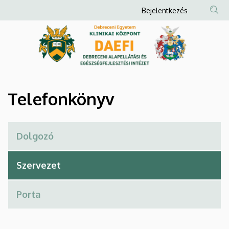
Telefonkönyv
Ugrás
Anonim
Bejelentkezés
a
Felhasználói
|
tartalomra
fiók
Debreceni
menüje
Alapellátási
és
Telefonkönyv
Egészségfejlesztési
Intézet