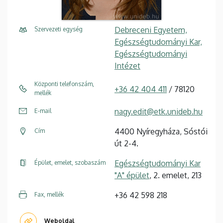
Debreceni Egyetem,
Szervezeti egység
Egészségtudományi Kar,
Egészségtudományi
Intézet
Központi telefonszám,
+36 42 404 411
/ 78120
mellék
nagy.edit@etk.unideb.hu
E-mail
4400 Nyíregyháza, Sóstói
Cím
út 2-4.
Egészségtudományi Kar
Épület, emelet, szobaszám
"A" épület
, 2. emelet, 213
+36 42 598 218
Fax, mellék
Weboldal