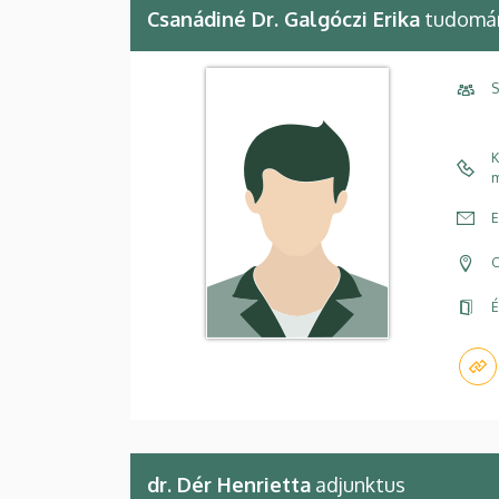
Csanádiné Dr. Galgóczi Erika
tudomán
S
K
m
E
C
É
dr. Dér Henrietta
adjunktus