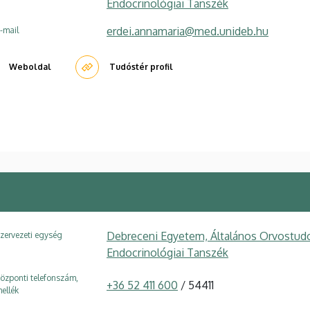
Endocrinológiai Tanszék
erdei.annamaria@med.unideb.hu
-mail
Weboldal
Tudóstér profil
Debreceni Egyetem, Általános Orvostudo
zervezeti egység
Endocrinológiai Tanszék
özponti telefonszám,
+36 52 411 600
/ 54411
ellék