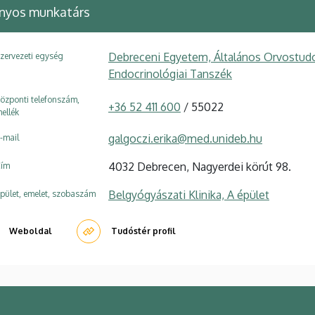
yos munkatárs
Debreceni Egyetem, Általános Orvostudo
zervezeti egység
Endocrinológiai Tanszék
özponti telefonszám,
+36 52 411 600
/ 55022
ellék
galgoczi.erika@med.unideb.hu
-mail
4032 Debrecen, Nagyerdei körút 98.
ím
Belgyógyászati Klinika, A épület
pület, emelet, szobaszám
Weboldal
Tudóstér profil