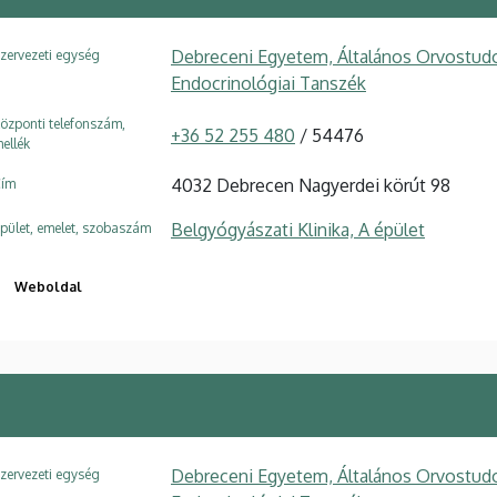
Debreceni Egyetem, Általános Orvostudo
zervezeti egység
Endocrinológiai Tanszék
özponti telefonszám,
+36 52 255 480
/ 54476
ellék
4032 Debrecen Nagyerdei körút 98
ím
Belgyógyászati Klinika, A épület
pület, emelet, szobaszám
Weboldal
Debreceni Egyetem, Általános Orvostudo
zervezeti egység