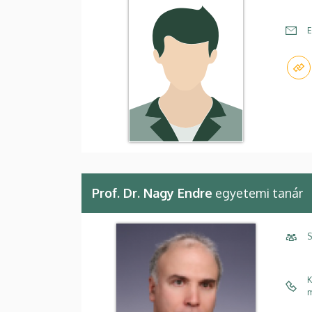
E
Prof. Dr. Nagy Endre
egyetemi tanár
S
K
m