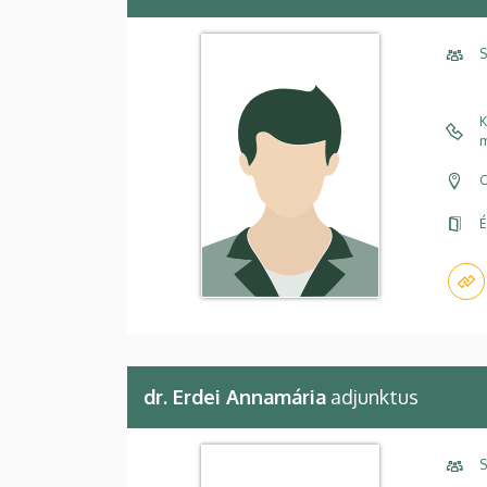
S
K
m
C
É
dr. Erdei Annamária
adjunktus
S