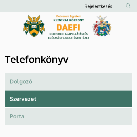
Telefonkönyv
Ugrás
Anonim
Bejelentkezés
a
Felhasználói
|
tartalomra
fiók
Debreceni
menüje
Alapellátási
és
Telefonkönyv
Egészségfejlesztési
Intézet