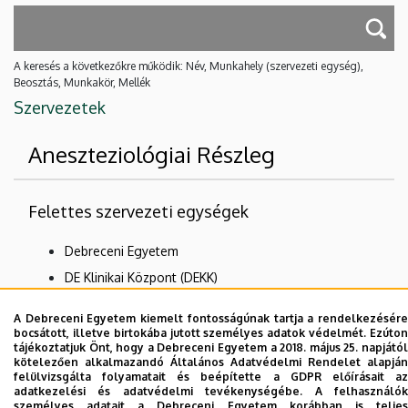
A keresés a következőkre működik: Név, Munkahely (szervezeti egység),
Beosztás, Munkakör, Mellék
Szervezetek
Aneszteziológiai Részleg
Felettes szervezeti egységek
Debreceni Egyetem
DE Klinikai Központ (DEKK)
Egészségügyi Szolgáltató Egységek
A Debreceni Egyetem kiemelt fontosságúnak tartja a rendelkezésére
Klinikák
bocsátott, illetve birtokába jutott személyes adatok védelmét. Ezúton
tájékoztatjuk Önt, hogy a Debreceni Egyetem a 2018. május 25. napjától
Aneszteziológiai és Intenzív Terápiás Klinika
kötelezően alkalmazandó Általános Adatvédelmi Rendelet alapján
felülvizsgálta folyamatait és beépítette a GDPR előírásait az
adatkezelési és adatvédelmi tevékenységébe. A felhasználók
Nincs találat.
személyes adatait a Debreceni Egyetem korábban is teljes