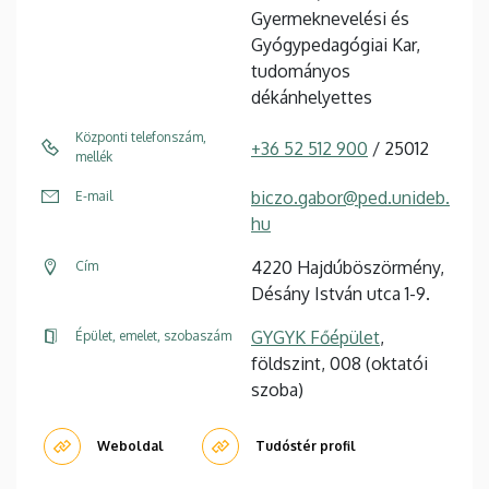
Gyermeknevelési és
Gyógypedagógiai Kar,
tudományos
dékánhelyettes
Központi telefonszám,
+36 52 512 900
/ 25012
mellék
biczo.gabor@ped.unideb.
E-mail
hu
4220 Hajdúböszörmény,
Cím
Désány István utca 1-9.
GYGYK Főépület
,
Épület, emelet, szobaszám
földszint, 008 (oktatói
szoba)
Weboldal
Tudóstér profil