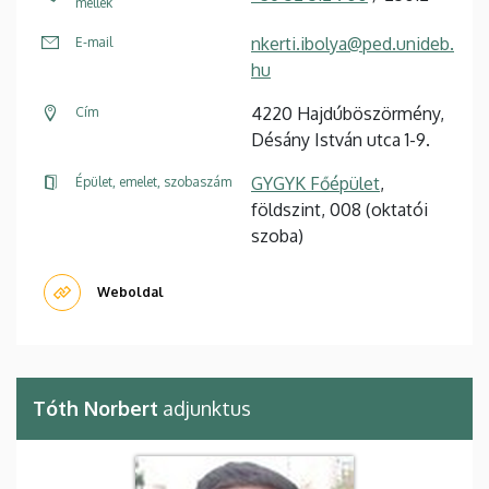
mellék
nkerti.ibolya@ped.unideb.
E-mail
hu
4220 Hajdúböszörmény,
Cím
Désány István utca 1-9.
GYGYK Főépület
,
Épület, emelet, szobaszám
földszint, 008 (oktatói
szoba)
Weboldal
Tóth Norbert
adjunktus