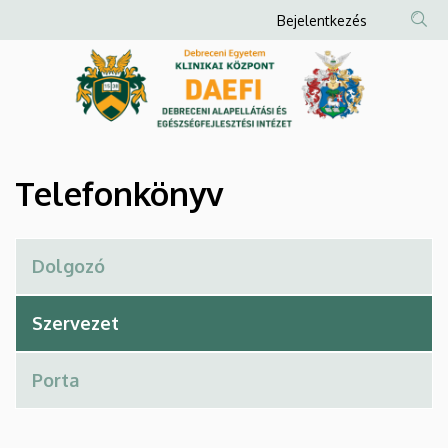
Telefonkönyv
Ugrás
Anonim
Bejelentkezés
a
Felhasználói
|
tartalomra
fiók
Debreceni
menüje
Alapellátási
és
Telefonkönyv
Egészségfejlesztési
Intézet