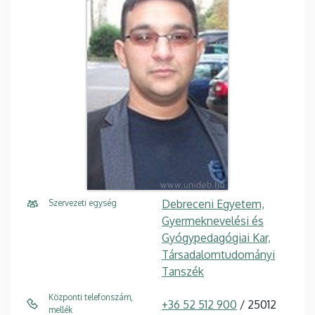
Debreceni Egyetem,
Szervezeti egység
Gyermeknevelési és
Gyógypedagógiai Kar,
Társadalomtudományi
Tanszék
Központi telefonszám,
+36 52 512 900
/ 25012
mellék