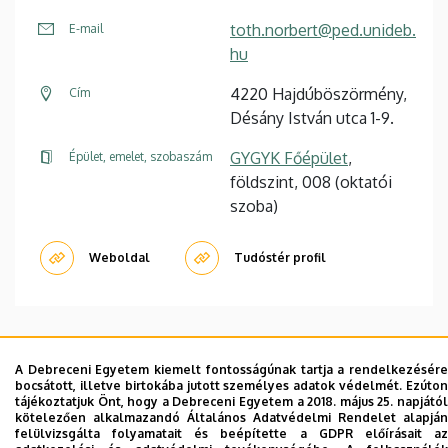
toth.norbert@ped.unideb.
E-mail
hu
4220 Hajdúböszörmény,
Cím
Désány István utca 1-9.
GYGYK Főépület
,
Épület, emelet, szobaszám
földszint, 008 (oktatói
szoba)
Weboldal
Tudóstér profil
A Debreceni Egyetem kiemelt fontosságúnak tartja a rendelkezésére
Dolgozói adatmódosítás igénylése a DE
bocsátott, illetve birtokába jutott személyes adatok védelmét. Ezúton
telefonkönyvében
|
Külső személyek rögzítése a
tájékoztatjuk Önt, hogy a Debreceni Egyetem a 2018. május 25. napjától
kötelezően alkalmazandó Általános Adatvédelmi Rendelet alapján
DE telefonkönyvében
|
Súgó
|
Hibabejelentés
felülvizsgálta folyamatait és beépítette a GDPR előírásait az