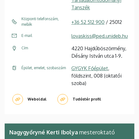
Társadalomtudományi
Tanszék
Központi telefonszám,
+36 52 512 900
/ 25012
mellék
lovaskiss@ped.unideb.hu
E-mail
4220 Hajdúböszörmény,
Cím
Désány István utca 1-9.
GYGYK Főépület
,
Épület, emelet, szobaszám
földszint, 008 (oktatói
szoba)
Weboldal
Tudóstér profil
Nagygyőryné Kerti Ibolya
mesteroktató