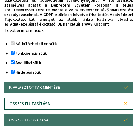
adatkezelési és adatvédelmi tevékenységébe. A felhasználók
személyes adatait a Debreceni Egyetem korábban is teljes
körültekintéssel kezelte, megfelelve az érvényben lévő adatkezelési
szabályozásoknak. A GDPR előírásait követve frissítettük Adatvédelmi
Tájékoztatónkat, amelyet az alábbi linkre kattintva olvashat
el:
Adatkezelési tájékoztató.
DE Kancellária WAV Központ
További információk
Nélkülözhetetlen sütik
Funkcionális sütik
Adatvédelem
Adatvédelem
Analitikai sütik
Szerzői jog © 2026 Unideb
Hirdetési sütik
KIVÁLASZTOTTAK MENTÉSE
WITHDRAW CONSENT
ÖSSZES ELUTASÍTÁSA
ÖSSZES ELFOGADÁSA