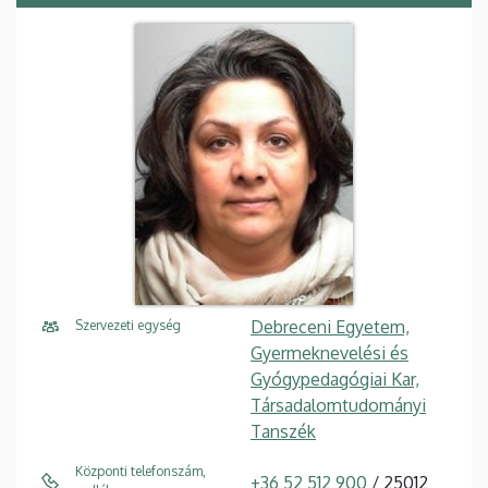
Debreceni Egyetem,
Szervezeti egység
Gyermeknevelési és
Gyógypedagógiai Kar,
Társadalomtudományi
Tanszék
Központi telefonszám,
+36 52 512 900
/ 25012