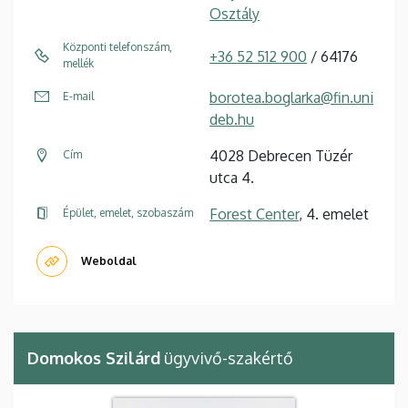
Osztály
Központi telefonszám,
+36 52 512 900
/ 64176
mellék
borotea.boglarka@fin.uni
E-mail
deb.hu
4028 Debrecen Tüzér
Cím
utca 4.
Forest Center
, 4. emelet
Épület, emelet, szobaszám
Weboldal
Domokos Szilárd
ügyvivő-szakértő