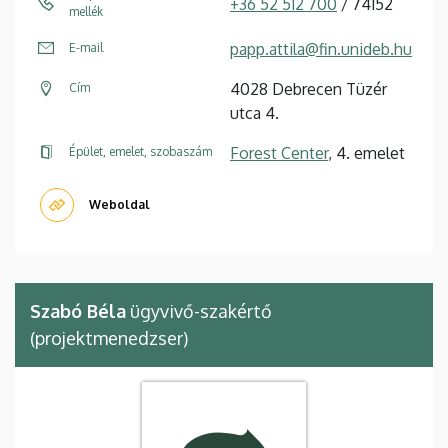
+36 52 512 700
/ 74152
mellék
papp.attila@fin.unideb.hu
E-mail
4028 Debrecen Tüzér
Cím
utca 4.
Forest Center
, 4. emelet
Épület, emelet, szobaszám
Weboldal
Szabó Béla
ügyvivő-szakértő
(projektmenedzser)