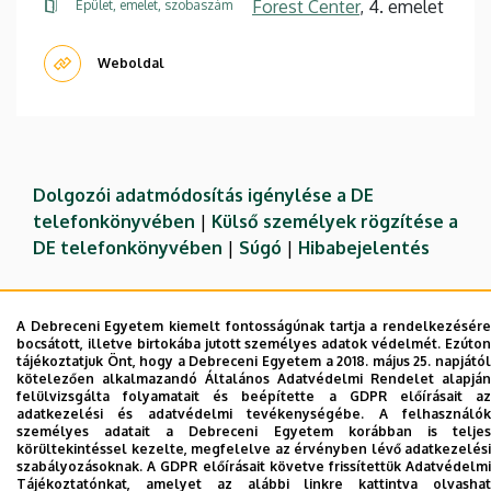
Forest Center
, 4. emelet
Épület, emelet, szobaszám
Weboldal
Dolgozói adatmódosítás igénylése a DE
telefonkönyvében
|
Külső személyek rögzítése a
DE telefonkönyvében
|
Súgó
|
Hibabejelentés
A Debreceni Egyetem kiemelt fontosságúnak tartja a rendelkezésére
bocsátott, illetve birtokába jutott személyes adatok védelmét. Ezúton
tájékoztatjuk Önt, hogy a Debreceni Egyetem a 2018. május 25. napjától
kötelezően alkalmazandó Általános Adatvédelmi Rendelet alapján
felülvizsgálta folyamatait és beépítette a GDPR előírásait az
adatkezelési és adatvédelmi tevékenységébe. A felhasználók
személyes adatait a Debreceni Egyetem korábban is teljes
körültekintéssel kezelte, megfelelve az érvényben lévő adatkezelési
szabályozásoknak. A GDPR előírásait követve frissítettük Adatvédelmi
Adatvédelem
Adatvédelem
Tájékoztatónkat, amelyet az alábbi linkre kattintva olvashat