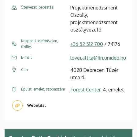
Projektmenedzsment
Szervezet, beosztás
Osztály,
projektmenedzsment
osztályvezető
Központi telefonszám,
+36 52 512 700
/ 74176
mellék
lovei.attila@fin.unideb.hu
E-mail
4028 Debrecen Tüzér
Cím
utca 4.
Forest Center
, 4. emelet
Épület, emelet, szobaszám
Weboldal