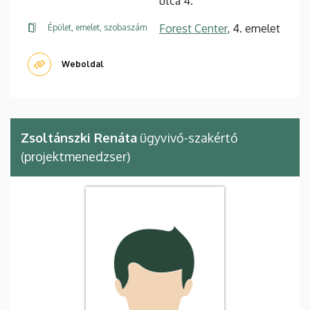
utca 4.
Forest Center
, 4. emelet
Épület, emelet, szobaszám
Weboldal
Zsoltánszki Renáta
ügyvivő-szakértő
(projektmenedzser)