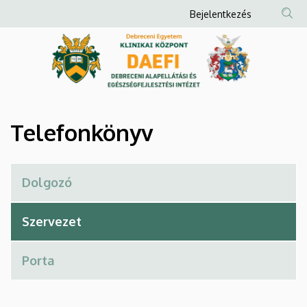
Telefonkönyv
Ugrás
Anonim
Bejelentkezés
a
Felhasználói
|
tartalomra
fiók
Debreceni
menüje
Alapellátási
és
Telefonkönyv
Egészségfejlesztési
Intézet