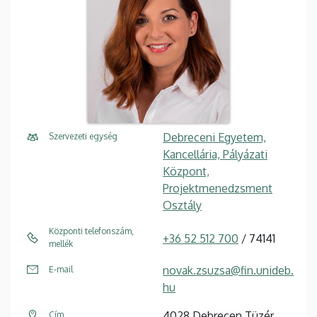
Debreceni Egyetem,
Szervezeti egység
Kancellária, Pályázati
Központ,
Projektmenedzsment
Osztály
Központi telefonszám,
+36 52 512 700
/ 74141
mellék
novak.zsuzsa@fin.unideb.
E-mail
hu
4028 Debrecen Tüzér
Cím