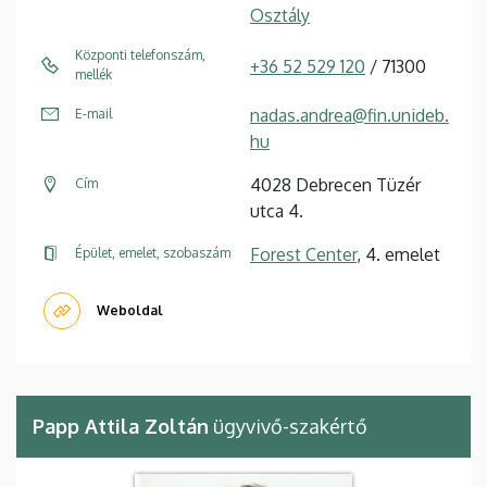
Osztály
Központi telefonszám,
+36 52 529 120
/ 71300
mellék
nadas.andrea@fin.unideb.
E-mail
hu
4028 Debrecen Tüzér
Cím
utca 4.
Forest Center
, 4. emelet
Épület, emelet, szobaszám
Weboldal
Papp Attila Zoltán
ügyvivő-szakértő