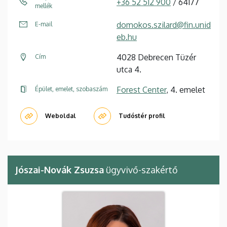
+36 52 512 900
/ 64177
mellék
domokos.szilard@fin.unid
E-mail
eb.hu
4028 Debrecen Tüzér
Cím
utca 4.
Forest Center
, 4. emelet
Épület, emelet, szobaszám
Weboldal
Tudóstér profil
Jószai-Novák Zsuzsa
ügyvivő-szakértő