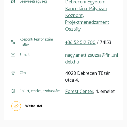
Debreceni Egyetem,
Szervezeti egység
Kancellária, Pályázati
Központ,
Projektmenedzsment
Osztály
Központi telefonszám,
+36 52 512 700
/ 74153
mellék
nagy.anett.zsuzsa@fin.uni
E-mail
deb.hu
4028 Debrecen Tüzér
Cím
utca 4.
Forest Center
, 4. emelet
Épület, emelet, szobaszám
Weboldal