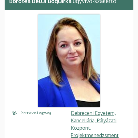
Borotea Bella Boglárka
ügyvivő-szakértő
Debreceni Egyetem,
Szervezeti egység
Kancellária, Pályázati
Központ,
Projektmenedzsment