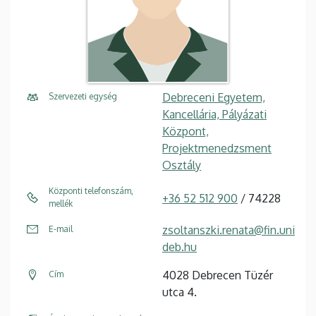
Debreceni Egyetem,
Szervezeti egység
Kancellária, Pályázati
Központ,
Projektmenedzsment
Osztály
Központi telefonszám,
+36 52 512 900
/ 74228
mellék
zsoltanszki.renata@fin.uni
E-mail
deb.hu
4028 Debrecen Tüzér
Cím
utca 4.