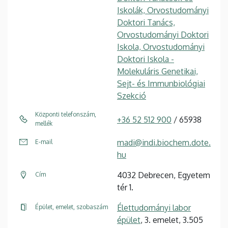
Iskolák, Orvostudományi
Doktori Tanács,
Orvostudományi Doktori
Iskola, Orvostudományi
Doktori Iskola -
Molekuláris Genetikai,
Sejt- és Immunbiológiai
Szekció
Központi telefonszám,
+36 52 512 900
/ 65938
mellék
madi@indi.biochem.dote.
E-mail
hu
4032 Debrecen, Egyetem
Cím
tér 1.
Élettudományi labor
Épület, emelet, szobaszám
épület
, 3. emelet, 3.505