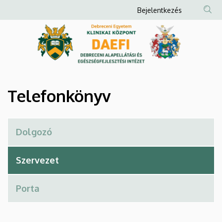
Telefonkönyv
Ugrás
Anonim
Bejelentkezés
a
Felhasználói
|
tartalomra
fiók
Debreceni
menüje
Alapellátási
és
Telefonkönyv
Egészségfejlesztési
Intézet