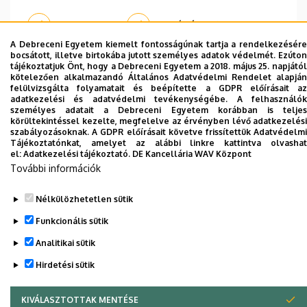
Weboldal
Tudóstér profil
A Debreceni Egyetem kiemelt fontosságúnak tartja a rendelkezésére
bocsátott, illetve birtokába jutott személyes adatok védelmét. Ezúton
tájékoztatjuk Önt, hogy a Debreceni Egyetem a 2018. május 25. napjától
kötelezően alkalmazandó Általános Adatvédelmi Rendelet alapján
felülvizsgálta folyamatait és beépítette a GDPR előírásait az
adatkezelési és adatvédelmi tevékenységébe. A felhasználók
Dolgozói adatmódosítás igénylése a DE
személyes adatait a Debreceni Egyetem korábban is teljes
körültekintéssel kezelte, megfelelve az érvényben lévő adatkezelési
telefonkönyvében
|
Külső személyek rögzítése a
szabályozásoknak. A GDPR előírásait követve frissítettük Adatvédelmi
DE telefonkönyvében
|
Súgó
|
Hibabejelentés
Tájékoztatónkat, amelyet az alábbi linkre kattintva olvashat
el:
Adatkezelési tájékoztató.
DE Kancellária WAV Központ
További információk
Nélkülözhetetlen sütik
Funkcionális sütik
Analitikai sütik
Hirdetési sütik
Adatvédelem
Adatvédelem
KIVÁLASZTOTTAK MENTÉSE
WITHDRAW CONSENT