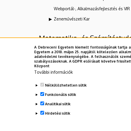
Webportál-, Alkalmazásfejlesztés és VI
Zeneművészeti Kar
Matematika- és Számítástud
A Debreceni Egyetem kiemelt fontosságúnak tartja a
Egyetem a 2018. május 25. napjától kötelezően alkalm
Felettes szervezeti egységek
adatvédelmi tevékenységébe. A felhasználók személ
szabályozásoknak. A GDPR előírásait követve frissítet
Központ
Debreceni Egyetem
További információk
Doktori Tanácsok és Iskolák
Nélkülözhetetlen sütik
Természettudományi és Műszaki Tudo
Funkcionális sütik
Analitikai sütik
Dolgozói adatmódosítás igénylése a D
Hirdetési sütik
WITHDRAW CONSENT