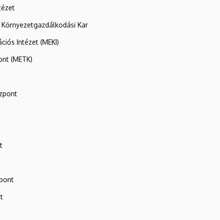
tézet
 Környezetgazdálkodási Kar
ációs Intézet (MEKI)
ont (METK)
zpont
t
zpont
t