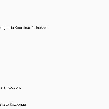
lligencia Koordinációs Intézet
szfer Központ
ltató Központja