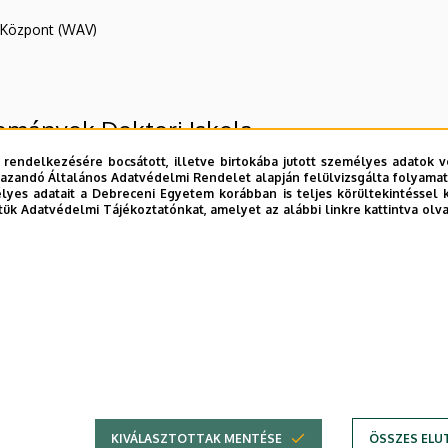
R Központ (WAV)
ományok Doktori Iskola
 rendelkezésére bocsátott, illetve birtokába jutott személyes adatok v
azandó Általános Adatvédelmi Rendelet alapján felülvizsgálta folyamata
yes adatait a Debreceni Egyetem korábban is teljes körültekintéssel 
tük Adatvédelmi Tájékoztatónkat, amelyet az alábbi linkre kattintva olv
mányi Doktori Tanács
E telefonkönyvében
|
Külső személyek rögzítése a DE te
KIVÁLASZTOTTAK MENTÉSE
ÖSSZES ELU