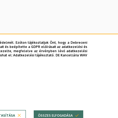
édelmét. Ezúton tájékoztatjuk Önt, hogy a Debreceni
it és beépítette a GDPR előírásait az adatkezelési és
kezelte, megfelelve az érvényben lévő adatkezelési
ashat el:
Adatkezelési tájékoztató.
DE Kancellária WAV
lefonkönyvében
|
Súgó
|
Hibabejelentés
TASÍTÁSA
ÖSSZES ELFOGADÁSA