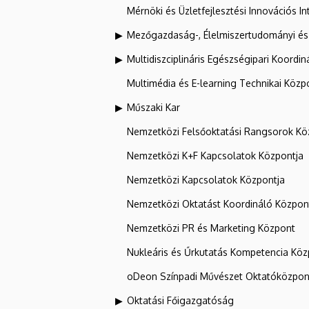
Mérnöki és Üzletfejlesztési Innovációs In
Mezőgazdaság-, Élelmiszertudományi és
Multidiszciplináris Egészségipari Koordin
Multimédia és E-learning Technikai Közp
Műszaki Kar
Nemzetközi Felsőoktatási Rangsorok Kö
Nemzetközi K+F Kapcsolatok Központja
Nemzetközi Kapcsolatok Központja
Nemzetközi Oktatást Koordináló Közpon
Nemzetközi PR és Marketing Központ
Nukleáris és Űrkutatás Kompetencia Kö
oDeon Színpadi Művészet Oktatóközpon
Oktatási Főigazgatóság