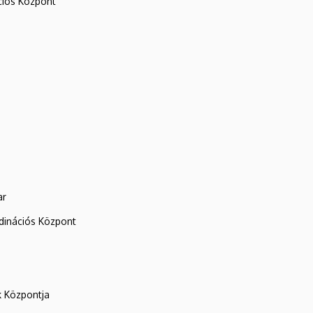
iós Központ
ar
rdinációs Központ
k Központja