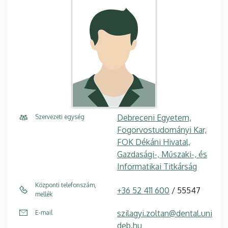
Debreceni Egyetem,
Szervezeti egység
Fogorvostudományi Kar,
FOK Dékáni Hivatal,
Gazdasági-, Műszaki-, és
Informatikai Titkárság
Központi telefonszám,
+36 52 411 600
/ 55547
mellék
szilagyi.zoltan@dental.uni
E-mail
deb.hu