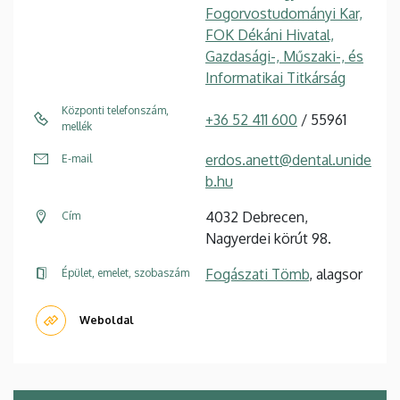
Fogorvostudományi Kar,
FOK Dékáni Hivatal,
Gazdasági-, Műszaki-, és
Informatikai Titkárság
Központi telefonszám,
+36 52 411 600
/ 55961
mellék
erdos.anett@dental.unide
E-mail
b.hu
4032 Debrecen,
Cím
Nagyerdei körút 98.
Fogászati Tömb
, alagsor
Épület, emelet, szobaszám
Weboldal