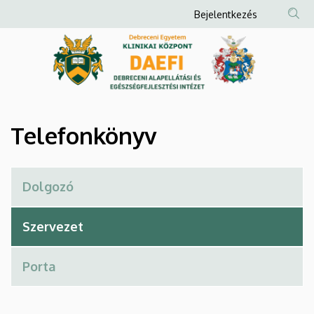
Telefonkönyv
Ugrás
Anonim
Bejelentkezés
a
Felhasználói
|
tartalomra
fiók
Debreceni
menüje
Alapellátási
és
Telefonkönyv
Egészségfejlesztési
Intézet