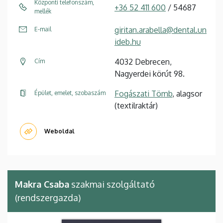
Központi telefonszám,
+36 52 411 600
/ 54687
mellék
giritan.arabella@dental.un
E-mail
ideb.hu
4032 Debrecen,
Cím
Nagyerdei körút 98.
Fogászati Tömb
, alagsor
Épület, emelet, szobaszám
(textilraktár)
Weboldal
Makra Csaba
szakmai szolgáltató
(rendszergazda)