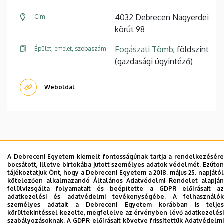
4032 Debrecen Nagyerdei
Cím
körút 98
Fogászati Tömb
, földszint
Épület, emelet, szobaszám
(gazdasági ügyintéző)
Weboldal
Dolgozói adatmódosítás igénylése a DE
A Debreceni Egyetem kiemelt fontosságúnak tartja a rendelkezésére
telefonkönyvében
|
Külső személyek rögzítése a
bocsátott, illetve birtokába jutott személyes adatok védelmét. Ezúton
DE telefonkönyvében
|
Súgó
|
Hibabejelentés
tájékoztatjuk Önt, hogy a Debreceni Egyetem a 2018. május 25. napjától
kötelezően alkalmazandó Általános Adatvédelmi Rendelet alapján
felülvizsgálta folyamatait és beépítette a GDPR előírásait az
adatkezelési és adatvédelmi tevékenységébe. A felhasználók
személyes adatait a Debreceni Egyetem korábban is teljes
körültekintéssel kezelte, megfelelve az érvényben lévő adatkezelési
szabályozásoknak. A GDPR előírásait követve frissítettük Adatvédelmi