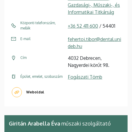
Gazdasági-, Műszaki-, és
Informatikai Titkárság
Központi telefonszám,
+36 52 411 600
/ 54401
mellék
fehertoi.tibor@dental.uni
E-mail
deb.hu
4032 Debrecen,
Cím
Nagyerdei körút 98.
Fogászati Tömb
Épület, emelet, szobaszám
Weboldal
Giritán Arabella Éva
műszaki szolgáltató