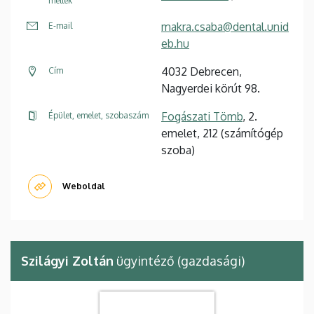
mellék
makra.csaba@dental.unid
E-mail
eb.hu
4032 Debrecen,
Cím
Nagyerdei körút 98.
Fogászati Tömb
, 2.
Épület, emelet, szobaszám
emelet, 212 (számítógép
szoba)
Weboldal
Szilágyi Zoltán
ügyintéző (gazdasági)