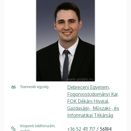
Debreceni Egyetem,
Szervezeti egység
Fogorvostudományi Kar,
FOK Dékáni Hivatal,
Gazdasági-, Műszaki-, és
Informatikai Titkárság
Központi telefonszám,
+36 52 411 717
/ 56184