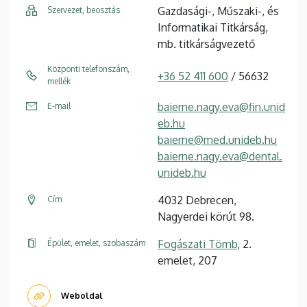
Gazdasági-, Műszaki-, és
Szervezet, beosztás
Informatikai Titkárság,
mb. titkárságvezető
Központi telefonszám,
+36 52 411 600
/ 56632
mellék
baierne.nagy.eva@fin.unid
E-mail
eb.hu
baierne@med.unideb.hu
baierne.nagy.eva@dental.
unideb.hu
4032 Debrecen,
Cím
Nagyerdei körút 98.
Fogászati Tömb
, 2.
Épület, emelet, szobaszám
emelet, 207
Weboldal