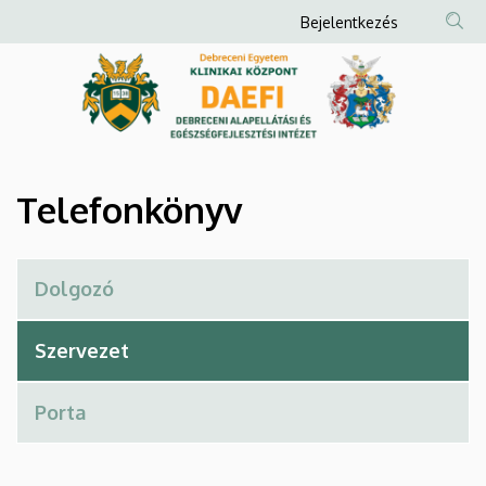
Telefonkönyv
Ugrás
Anonim
Bejelentkezés
a
Felhasználói
|
tartalomra
fiók
Debreceni
menüje
Alapellátási
és
Telefonkönyv
Egészségfejlesztési
Intézet