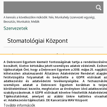
A keresés a következőkre működik: Név, Munkahely (szervezeti egység),
Beosztás, Munkakör, Mellék
Szervezetek
Stomatológiai Központ
Felettes szervezeti egységek
A Debreceni Egyetem kiemelt fontosságúnak tartja a rendelkezésére
Debreceni Egyetem
bocsátott, illetve birtokába jutott személyes adatok védelmét. Ezúton
tájékoztatjuk Önt, hogy a Debreceni Egyetem a 2018. május 25. napjától
Fogorvostudományi Kar
kötelezően alkalmazandó Általános Adatvédelmi Rendelet alapján
felülvizsgálta folyamatait és beépítette a GDPR előírásait az
adatkezelési és adatvédelmi tevékenységébe. A felhasználók
Nincs találat.
személyes adatait a Debreceni Egyetem korábban is teljes
körültekintéssel kezelte, megfelelve az érvényben lévő adatkezelési
szabályozásoknak. A GDPR előírásait követve frissítettük Adatvédelmi
Tájékoztatónkat, amelyet az alábbi linkre kattintva olvashat
Dolgozói adatmódosítás igénylése a DE
el:
Adatkezelési tájékoztató.
DE Kancellária WAV Központ
telefonkönyvében
|
Külső személyek rögzítése a
További információk