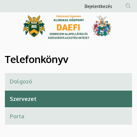
Telefonkönyv
Ugrás
Anonim
Bejelentkezés
a
Felhasználói
|
tartalomra
fiók
Debreceni
menüje
Alapellátási
és
Telefonkönyv
Egészségfejlesztési
Intézet