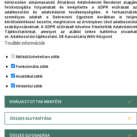
kötelezően alkalmazandó Általános Adatvédelmi Rendelet alapján
felülvizsgálta folyamatait és beépítette a GDPR előírásait az
adatkezelési és adatvédelmi tevékenységébe. A felhasználók
személyes adatait a Debreceni Egyetem korábban is teljes
körültekintéssel kezelte, megfelelve az érvényben lévő adatkezelési
szabályozásoknak. A GDPR előírásait követve frissítettük Adatvédelmi
Dolgozói adatmódosítás igénylése a DE
Tájékoztatónkat, amelyet az alábbi linkre kattintva olvashat
el:
Adatkezelési tájékoztató.
DE Kancellária WAV Központ
telefonkönyvében
|
Külső személyek rögzítése a
További információk
DE telefonkönyvében
|
Súgó
|
Hibabejelentés
Nélkülözhetetlen sütik
Funkcionális sütik
Analitikai sütik
Hirdetési sütik
KIVÁLASZTOTTAK MENTÉSE
WITHDRAW CONSENT
Adatvédelem
Adatvédelem
ÖSSZES ELUTASÍTÁSA
Szerzői jog © 2026 Unideb
ÖSSZES ELFOGADÁSA