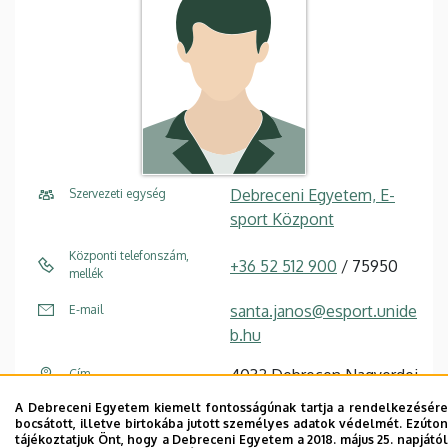
Debreceni Egyetem, E-
Szervezeti egység
sport Központ
Központi telefonszám,
+36 52 512 900
/ 75950
mellék
santa.janos@esport.unide
E-mail
b.hu
4032 Debrecen Nagyerdei
Cím
park 12
A Debreceni Egyetem kiemelt fontosságúnak tartja a rendelkezésére
bocsátott, illetve birtokába jutott személyes adatok védelmét. Ezúton
Nagyerdei Stadion
Épület, emelet, szobaszám
tájékoztatjuk Önt, hogy a Debreceni Egyetem a 2018. május 25. napjától