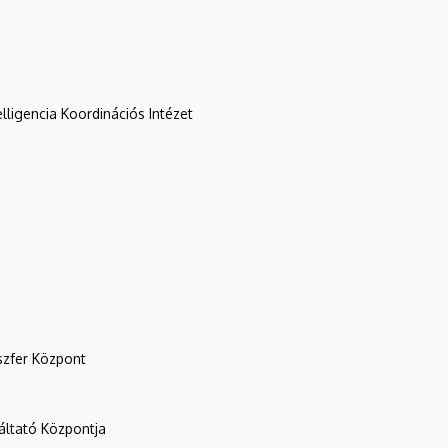
lligencia Koordinációs Intézet
szfer Központ
ltató Központja