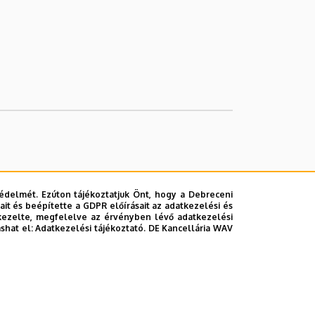
édelmét. Ezúton tájékoztatjuk Önt, hogy a Debreceni
it és beépítette a GDPR előírásait az adatkezelési és
kezelte, megfelelve az érvényben lévő adatkezelési
ashat el:
Adatkezelési tájékoztató.
DE Kancellária WAV