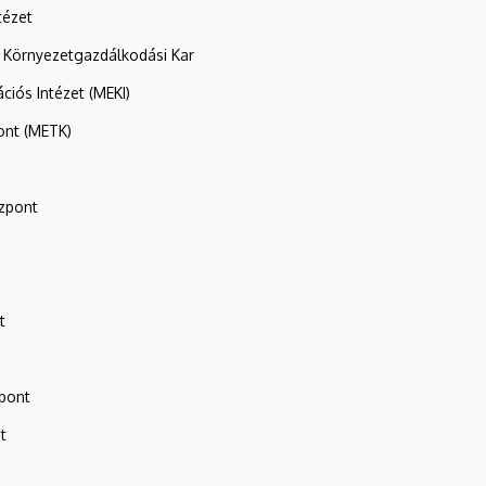
tézet
 Környezetgazdálkodási Kar
ációs Intézet (MEKI)
ont (METK)
zpont
t
zpont
t