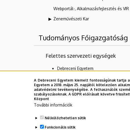
Webportál-, Alkalmazásfejlesztés és VI
Zeneművészeti Kar
Tudományos Főigazgatóság
Felettes szervezeti egységek
Debreceni Egyetem
Alárendelt szervezeti egységek
A Debreceni Egyetem kiemelt fontosságúnak tartja a
Egyetem a 2018. május 25. napjától kötelezően alkalm
adatvédelmi tevékenységébe. A felhasználók személ
Kutatási Kiválósági és Doktori Igazga
szabályozásoknak. A GDPR előírásait követve frissítet
Központ
Nemzetközi és Stratégiai Kutatásfejle
További információk
Szakkollégiumok
Nélkülözhetetlen sütik
Tudomány-kommunikáció és Innováció
Funkcionális sütik