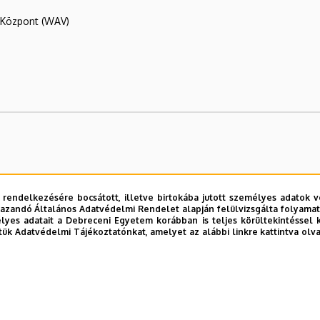
R Központ (WAV)
 rendelkezésére bocsátott, illetve birtokába jutott személyes adatok v
azandó Általános Adatvédelmi Rendelet alapján felülvizsgálta folyamata
yes adatait a Debreceni Egyetem korábban is teljes körültekintéssel 
tóság
tük Adatvédelmi Tájékoztatónkat, amelyet az alábbi linkre kattintva olv
sztési Igazgatóság
 Igazgatóság