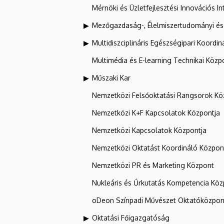
Mérnöki és Üzletfejlesztési Innovációs In
Mezőgazdaság-, Élelmiszertudományi és
Multidiszciplináris Egészségipari Koordin
Multimédia és E-learning Technikai Közp
Műszaki Kar
Nemzetközi Felsőoktatási Rangsorok Kö
Nemzetközi K+F Kapcsolatok Központja
Nemzetközi Kapcsolatok Központja
Nemzetközi Oktatást Koordináló Közpon
Nemzetközi PR és Marketing Központ
Nukleáris és Űrkutatás Kompetencia Kö
oDeon Színpadi Művészet Oktatóközpon
Oktatási Főigazgatóság