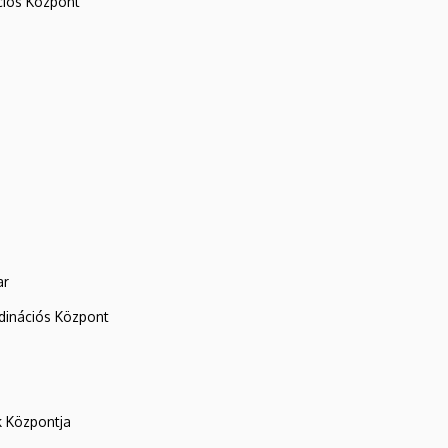
iós Központ
ar
rdinációs Központ
k Központja