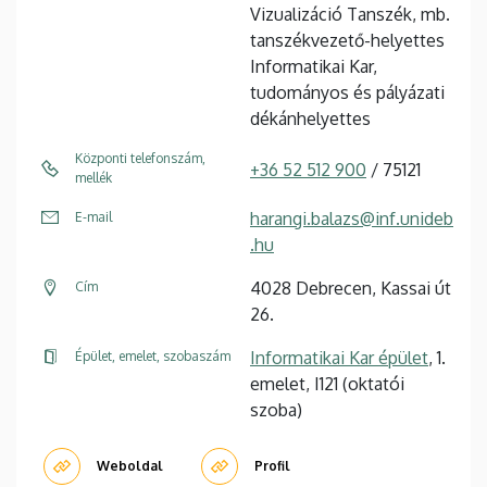
Vizualizáció Tanszék, mb.
tanszékvezető-helyettes
Informatikai Kar,
tudományos és pályázati
dékánhelyettes
Központi telefonszám,
+36 52 512 900
/ 75121
mellék
harangi.balazs@inf.unideb
E-mail
.hu
4028 Debrecen, Kassai út
Cím
26.
Informatikai Kar épület
, 1.
Épület, emelet, szobaszám
emelet, I121 (oktatói
szoba)
Weboldal
Profil