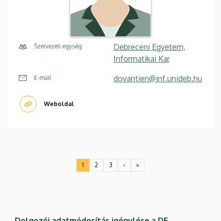
Debreceni Egyetem,
Szervezeti egység
Informatikai Kar
dovantien@inf.unideb.hu
E-mail
Weboldal
Oldalszámozás
1
2
3
›
»
Jelenlegi
Oldal
Oldal
Következő
Utolsó
oldal
oldal
oldal
Dolgozói adatmódosítás igénylése a DE