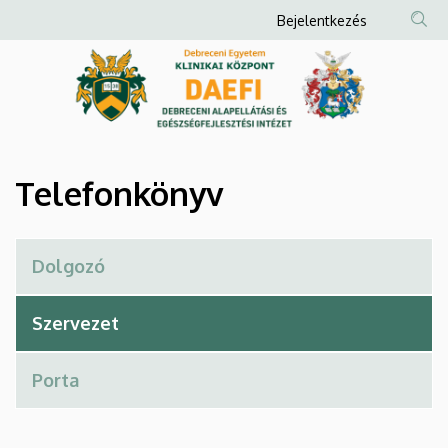
Telefonkönyv
Ugrás
Anonim
Bejelentkezés
a
Felhasználói
|
tartalomra
fiók
Debreceni
menüje
Alapellátási
és
Telefonkönyv
Egészségfejlesztési
Intézet