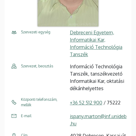
Debreceni Egyetem,
Szervezeti egység
Informatikai Kar,
Információ Technológia
Tanszék
Információ Technológia
Szervezet, beosztás
Tanszék, tanszékvezető
Informatikai Kar, oktatási
dékánhelyettes
Központi telefonszám,
+36 52 512 900
/ 75222
mellék
ispany.marton@inf.unideb
E-mail
.hu
4028 Debrecen, Kassai út
Cím