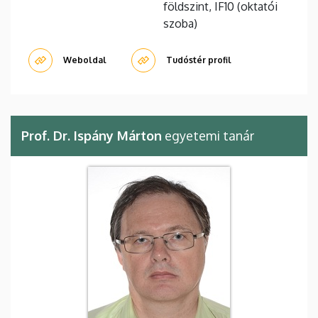
földszint, IF10 (oktatói
szoba)
Weboldal
Tudóstér profil
Prof. Dr. Ispány Márton
egyetemi tanár