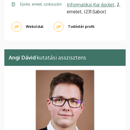
Informatikai Kar épület
, 2.
Épület, emelet, szobaszám
emelet, I231 (labor)
Weboldal
Tudóstér profil
Angi Dávid
kutatási asszisztens