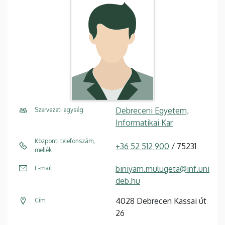
Debreceni Egyetem,
Szervezeti egység
Informatikai Kar
Központi telefonszám,
+36 52 512 900
/ 75231
mellék
biniyam.mulugeta@inf.uni
E-mail
deb.hu
4028 Debrecen Kassai út
Cím
26