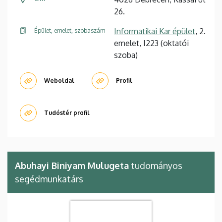
26.
Informatikai Kar épület
, 2.
Épület, emelet, szobaszám
emelet, I223 (oktatói
szoba)
Weboldal
Profil
Tudóstér profil
Abuhayi Biniyam Mulugeta
tudományos
segédmunkatárs