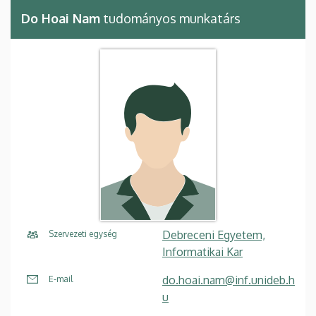
Do Hoai Nam
tudományos munkatárs
Debreceni Egyetem,
Szervezeti egység
Informatikai Kar
do.hoai.nam@inf.unideb.h
E-mail
u