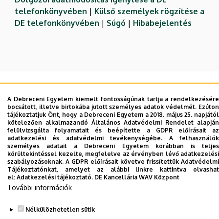
telefonkönyvében
|
Külső személyek rögzítése a
DE telefonkönyvében
|
Súgó
|
Hibabejelentés
A Debreceni Egyetem kiemelt fontosságúnak tartja a rendelkezésére
bocsátott, illetve birtokába jutott személyes adatok védelmét. Ezúton
tájékoztatjuk Önt, hogy a Debreceni Egyetem a 2018. május 25. napjától
kötelezően alkalmazandó Általános Adatvédelmi Rendelet alapján
Adatvédelem
Adatvédelem
felülvizsgálta folyamatait és beépítette a GDPR előírásait az
adatkezelési és adatvédelmi tevékenységébe. A felhasználók
személyes adatait a Debreceni Egyetem korábban is teljes
Szerzői jog © 2026 Unideb
körültekintéssel kezelte, megfelelve az érvényben lévő adatkezelési
szabályozásoknak. A GDPR előírásait követve frissítettük Adatvédelmi
Tájékoztatónkat, amelyet az alábbi linkre kattintva olvashat
el:
Adatkezelési tájékoztató.
DE Kancellária WAV Központ
További információk
Nélkülözhetetlen sütik