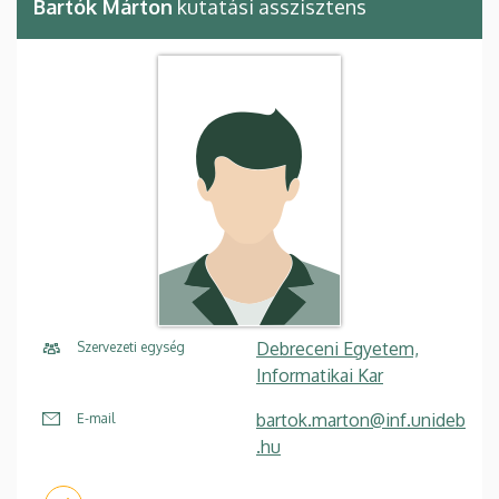
Bartók Márton
kutatási asszisztens
Debreceni Egyetem,
Szervezeti egység
Informatikai Kar
bartok.marton@inf.unideb
E-mail
.hu