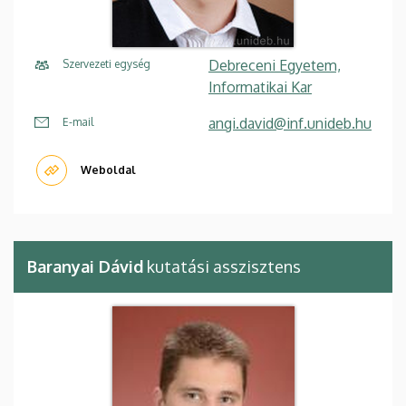
Debreceni Egyetem,
Szervezeti egység
Informatikai Kar
angi.david@inf.unideb.hu
E-mail
Weboldal
Baranyai Dávid
kutatási asszisztens