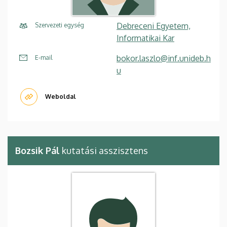
Debreceni Egyetem,
Szervezeti egység
Informatikai Kar
bokor.laszlo@inf.unideb.h
E-mail
u
Weboldal
Bozsik Pál
kutatási asszisztens