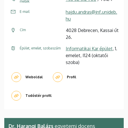
mellék
hajdu.andras@inf.unideb.
E-mail
hu
4028 Debrecen, Kassai út
Cím
26.
Informatikai Kar épület
, 1.
Épület, emelet, szobaszám
emelet, I124 (oktatói
szoba)
Weboldal
Profil
Tudóstér profil
Dr. Harangi Balázs
egyetemi docens