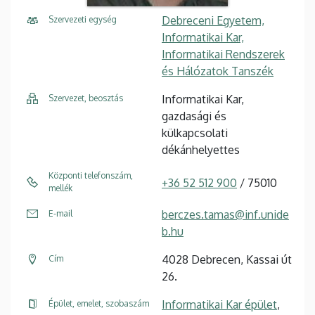
Debreceni Egyetem,
Szervezeti egység
Informatikai Kar,
Informatikai Rendszerek
és Hálózatok Tanszék
Informatikai Kar,
Szervezet, beosztás
gazdasági és
külkapcsolati
dékánhelyettes
Központi telefonszám,
+36 52 512 900
/ 75010
mellék
berczes.tamas@inf.unide
E-mail
b.hu
4028 Debrecen, Kassai út
Cím
26.
Informatikai Kar épület
,
Épület, emelet, szobaszám