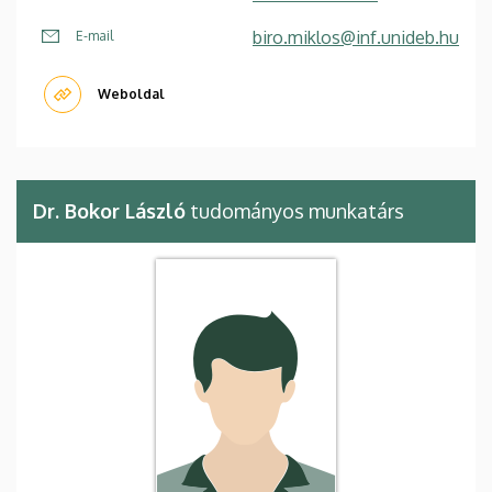
biro.miklos@inf.unideb.hu
E-mail
Weboldal
Dr. Bokor László
tudományos munkatárs