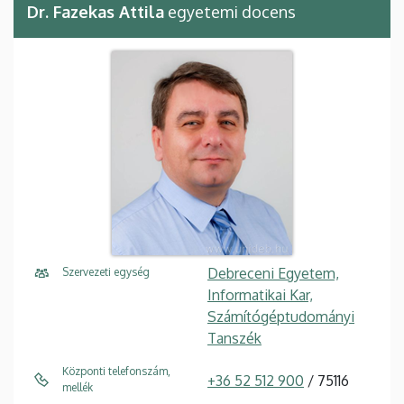
Dr. Fazekas Attila
egyetemi docens
Debreceni Egyetem,
Szervezeti egység
Informatikai Kar,
Számítógéptudományi
Tanszék
Központi telefonszám,
+36 52 512 900
/ 75116
mellék