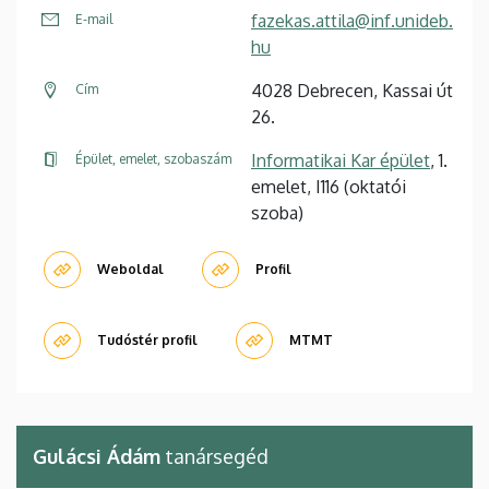
fazekas.attila@inf.unideb.
E-mail
hu
4028 Debrecen, Kassai út
Cím
26.
Informatikai Kar épület
, 1.
Épület, emelet, szobaszám
emelet, I116 (oktatói
szoba)
Weboldal
Profil
Tudóstér profil
MTMT
Gulácsi Ádám
tanársegéd