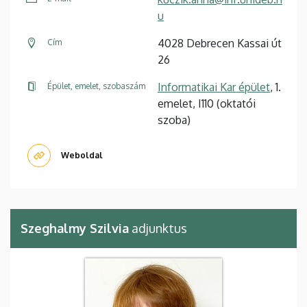
u
4028 Debrecen Kassai út
Cím
26
Informatikai Kar épület
, 1.
Épület, emelet, szobaszám
emelet, I110 (oktatói
szoba)
Weboldal
Szeghalmy Szilvia
adjunktus