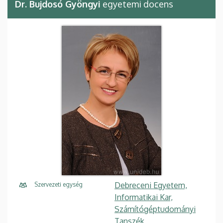
Dr. Bujdosó Gyöngyi
egyetemi docens
Debreceni Egyetem,
Szervezeti egység
Informatikai Kar,
Számítógéptudományi
Tanszék