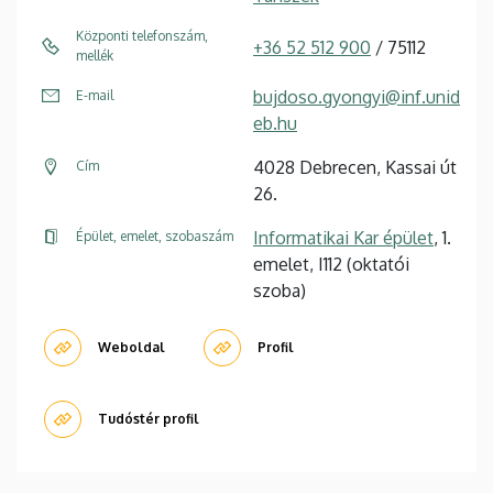
Központi telefonszám,
+36 52 512 900
/ 75112
mellék
bujdoso.gyongyi@inf.unid
E-mail
eb.hu
4028 Debrecen, Kassai út
Cím
26.
Informatikai Kar épület
, 1.
Épület, emelet, szobaszám
emelet, I112 (oktatói
szoba)
Weboldal
Profil
Tudóstér profil