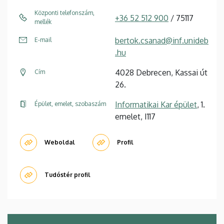
Központi telefonszám,
+36 52 512 900
/ 75117
mellék
bertok.csanad@inf.unideb
E-mail
.hu
4028 Debrecen, Kassai út
Cím
26.
Informatikai Kar épület
, 1.
Épület, emelet, szobaszám
emelet, I117
Weboldal
Profil
Tudóstér profil