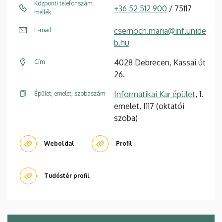
Központi telefonszám,
+36 52 512 900
/ 75117
mellék
csernoch.maria@inf.unide
E-mail
b.hu
4028 Debrecen, Kassai út
Cím
26.
Informatikai Kar épület
, 1.
Épület, emelet, szobaszám
emelet, I117 (oktatói
szoba)
Weboldal
Profil
Tudóstér profil