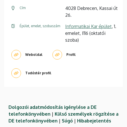
4028 Debrecen, Kassai út
Cím
26.
Informatikai Kar épület
, 1.
Épület, emelet, szobaszám
emelet, I116 (oktatói
szoba)
Weboldal
Profil
Tudóstér profil
Dolgozói adatmódosítás igénylése a DE
telefonkönyvében
|
Külső személyek rögzítése a
DE telefonkönyvében
|
Súgó
|
Hibabejelentés