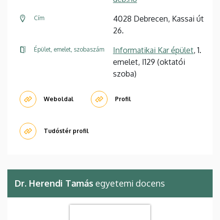
4028 Debrecen, Kassai út
Cím
26.
Informatikai Kar épület
, 1.
Épület, emelet, szobaszám
emelet, I129 (oktatói
szoba)
Weboldal
Profil
Tudóstér profil
Dr. Herendi Tamás
egyetemi docens