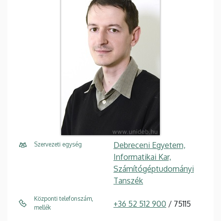
Debreceni Egyetem,
Szervezeti egység
Informatikai Kar,
Számítógéptudományi
Tanszék
Központi telefonszám,
+36 52 512 900
/ 75115
mellék