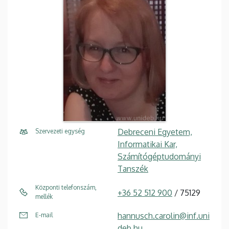
Debreceni Egyetem,
Szervezeti egység
Informatikai Kar,
Számítógéptudományi
Tanszék
Központi telefonszám,
+36 52 512 900
/ 75129
mellék
hannusch.carolin@inf.uni
E-mail
deb.hu