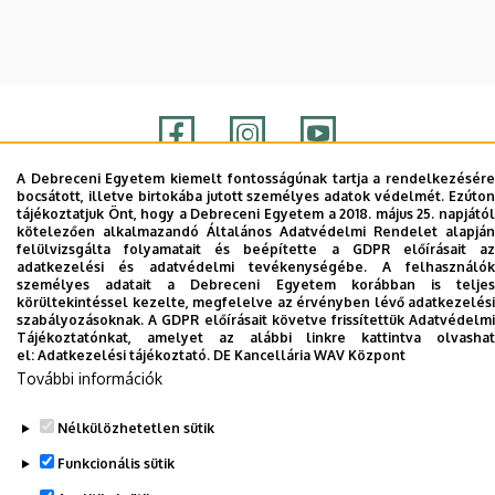
A Debreceni Egyetem kiemelt fontosságúnak tartja a rendelkezésére
bocsátott, illetve birtokába jutott személyes adatok védelmét. Ezúton
Adatvédelem
Adatvédelem
tájékoztatjuk Önt, hogy a Debreceni Egyetem a 2018. május 25. napjától
kötelezően alkalmazandó Általános Adatvédelmi Rendelet alapján
felülvizsgálta folyamatait és beépítette a GDPR előírásait az
Szerzői jog © 2026 Unideb
adatkezelési és adatvédelmi tevékenységébe. A felhasználók
személyes adatait a Debreceni Egyetem korábban is teljes
körültekintéssel kezelte, megfelelve az érvényben lévő adatkezelési
szabályozásoknak. A GDPR előírásait követve frissítettük Adatvédelmi
Tájékoztatónkat, amelyet az alábbi linkre kattintva olvashat
el:
Adatkezelési tájékoztató.
DE Kancellária WAV Központ
További információk
Nélkülözhetetlen sütik
Funkcionális sütik