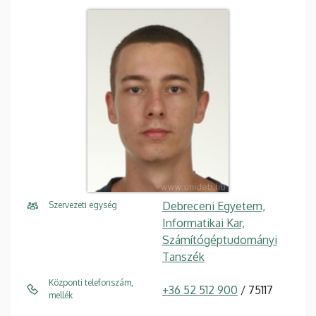
Debreceni Egyetem,
Szervezeti egység
Informatikai Kar,
Számítógéptudományi
Tanszék
Központi telefonszám,
+36 52 512 900
/ 75117
mellék