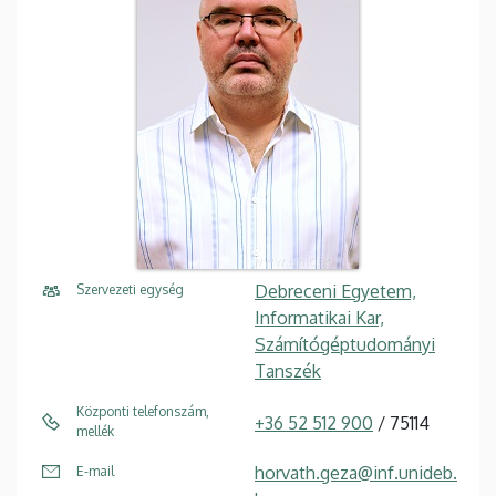
Debreceni Egyetem,
Szervezeti egység
Informatikai Kar,
Számítógéptudományi
Tanszék
Központi telefonszám,
+36 52 512 900
/ 75114
mellék
horvath.geza@inf.unideb.
E-mail