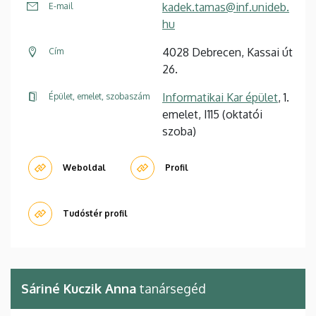
kadek.tamas@inf.unideb.
E-mail
hu
4028 Debrecen, Kassai út
Cím
26.
Informatikai Kar épület
, 1.
Épület, emelet, szobaszám
emelet, I115 (oktatói
szoba)
Weboldal
Profil
Tudóstér profil
Sáriné Kuczik Anna
tanársegéd