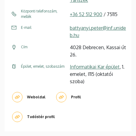
Tanszék
Központi telefonszám,
+36 52 512 900
/ 75115
mellék
battyanyi.peter@inf.unide
E-mail
b.hu
4028 Debrecen, Kassai út
Cím
26.
Informatikai Kar épület
, 1.
Épület, emelet, szobaszám
emelet, I115 (oktatói
szoba)
Weboldal
Profil
Tudóstér profil