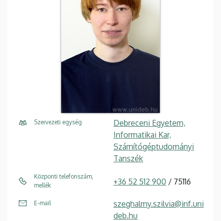
Debreceni Egyetem,
Szervezeti egység
Informatikai Kar,
Számítógéptudományi
Tanszék
Központi telefonszám,
+36 52 512 900
/ 75116
mellék
szeghalmy.szilvia@inf.uni
E-mail
deb.hu