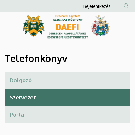
Telefonkönyv
Ugrás
Anonim
Bejelentkezés
a
Felhasználói
|
tartalomra
fiók
Debreceni
menüje
Alapellátási
és
Telefonkönyv
Egészségfejlesztési
Intézet