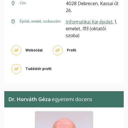
4028 Debrecen, Kassai út
Cím
26.
Informatikai Kar épület
, 1.
Épület, emelet, szobaszám
emelet, I113 (oktatói
szoba)
Weboldal
Profil
Tudóstér profil
Dr. Horváth Géza
egyetemi docens