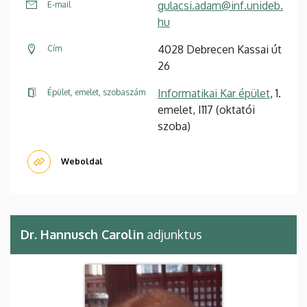
gulacsi.adam@inf.unideb.
E-mail
hu
4028 Debrecen Kassai út
Cím
26
Informatikai Kar épület
, 1.
Épület, emelet, szobaszám
emelet, I117 (oktatói
szoba)
Weboldal
Dr. Hannusch Carolin
adjunktus