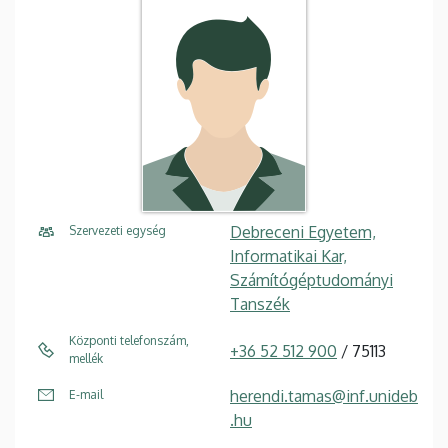
Debreceni Egyetem,
Szervezeti egység
Informatikai Kar,
Számítógéptudományi
Tanszék
Központi telefonszám,
+36 52 512 900
/ 75113
mellék
herendi.tamas@inf.unideb
E-mail
.hu