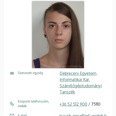
Debreceni Egyetem,
Szervezeti egység
Informatikai Kar,
Számítógéptudományi
Tanszék
Központi telefonszám,
+36 52 512 900
/ 75110
mellék
kuczik.anna@inf.unideb.h
E-mail