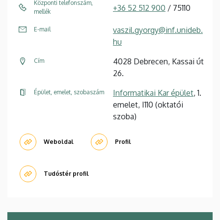
Központi telefonszám,
+36 52 512 900
/ 75110
mellék
vaszil.gyorgy@inf.unideb.
E-mail
hu
4028 Debrecen, Kassai út
Cím
26.
Informatikai Kar épület
, 1.
Épület, emelet, szobaszám
emelet, I110 (oktatói
szoba)
Weboldal
Profil
Tudóstér profil