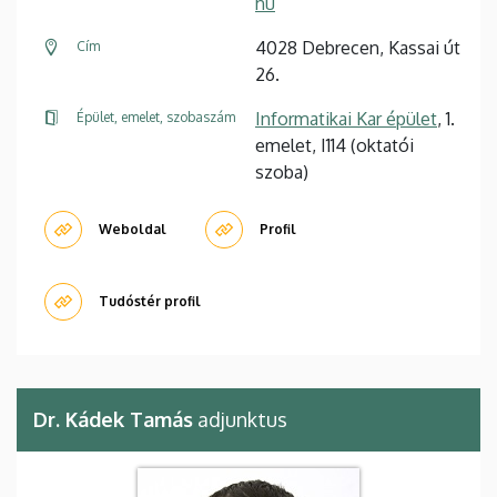
hu
4028 Debrecen, Kassai út
Cím
26.
Informatikai Kar épület
, 1.
Épület, emelet, szobaszám
emelet, I114 (oktatói
szoba)
Weboldal
Profil
Tudóstér profil
Dr. Kádek Tamás
adjunktus