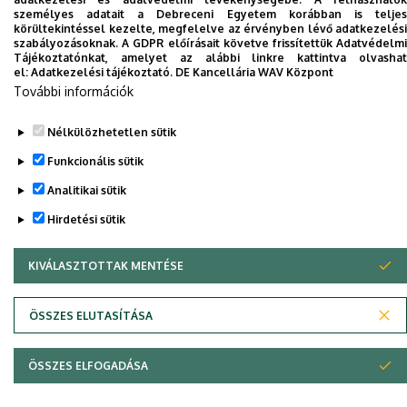
telefonkönyvében
|
Külső személyek rögzítése a
személyes adatait a Debreceni Egyetem korábban is teljes
körültekintéssel kezelte, megfelelve az érvényben lévő adatkezelési
DE telefonkönyvében
|
Súgó
|
Hibabejelentés
szabályozásoknak. A GDPR előírásait követve frissítettük Adatvédelmi
Tájékoztatónkat, amelyet az alábbi linkre kattintva olvashat
el:
Adatkezelési tájékoztató.
DE Kancellária WAV Központ
További információk
Nélkülözhetetlen sütik
Funkcionális sütik
Analitikai sütik
Hirdetési sütik
Adatvédelem
Adatvédelem
KIVÁLASZTOTTAK MENTÉSE
WITHDRAW CONSENT
Szerzői jog © 2026 Unideb
ÖSSZES ELUTASÍTÁSA
ÖSSZES ELFOGADÁSA