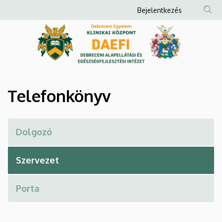
Telefonkönyv
Ugrás
Anonim
Bejelentkezés
a
Felhasználói
|
tartalomra
fiók
Debreceni
menüje
Alapellátási
és
Telefonkönyv
Egészségfejlesztési
Intézet