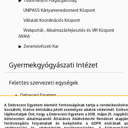
Tudományos Főigazgatóság
UNIPASS Kártyamenedzsment Központ
Vállalati Koordinációs Központ
Webportál-, Alkalmazásfejlesztés és VIR Központ
(WAV)
Zeneművészeti Kar
Gyermekgyógyászati Intézet
Felettes szervezeti egységek
Debreceni Egyetem
Általános Orvostudományi Kar
A Debreceni Egyetem kiemelt fontosságúnak tartja a rendelkezésére
bocsátott, illetve birtokába jutott személyes adatok védelmét. Ezúton
tájékoztatjuk Önt, hogy a Debreceni Egyetem a 2018. május 25. napjától
kötelezően alkalmazandó Általános Adatvédelmi Rendelet alapján
felülvizsgálta folyamatait és beépítette a GDPR előírásait az
Dolgozói adatmódosítás igénylése a DE
adatkezelési és adatvédelmi tevékenységébe. A felhasználók