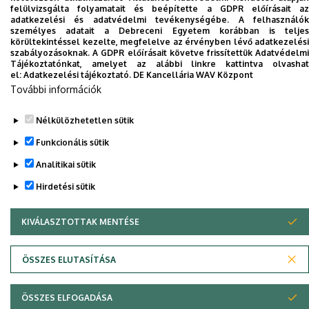
felülvizsgálta folyamatait és beépítette a GDPR előírásait az
Dolgozói adatmódosítás igénylése a DE
adatkezelési és adatvédelmi tevékenységébe. A felhasználók
telefonkönyvében
|
Külső személyek rögzítése a
személyes adatait a Debreceni Egyetem korábban is teljes
körültekintéssel kezelte, megfelelve az érvényben lévő adatkezelési
DE telefonkönyvében
|
Súgó
|
Hibabejelentés
szabályozásoknak. A GDPR előírásait követve frissítettük Adatvédelmi
Tájékoztatónkat, amelyet az alábbi linkre kattintva olvashat
el:
Adatkezelési tájékoztató.
DE Kancellária WAV Központ
További információk
Nélkülözhetetlen sütik
Funkcionális sütik
Analitikai sütik
Hirdetési sütik
Adatvédelem
Adatvédelem
KIVÁLASZTOTTAK MENTÉSE
WITHDRAW CONSENT
Szerzői jog © 2026 Unideb
ÖSSZES ELUTASÍTÁSA
ÖSSZES ELFOGADÁSA