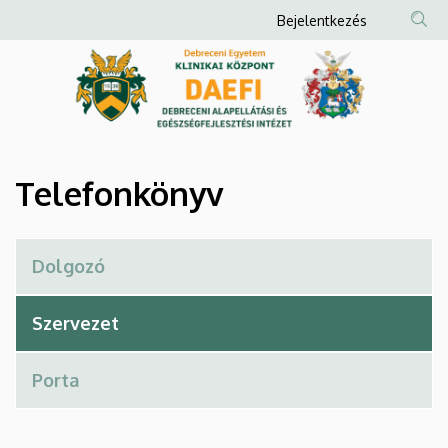
Telefonkönyv
Ugrás
Anonim
Bejelentkezés
a
Felhasználói
|
tartalomra
fiók
Debreceni
menüje
Alapellátási
és
Telefonkönyv
Egészségfejlesztési
Intézet