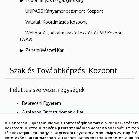
Tudományos Főigazgatóság
UNIPASS Kártyamenedzsment Központ
Vállalati Koordinációs Központ
Webportál-, Alkalmazásfejlesztés és VIR Központ
(WAV)
Zeneművészeti Kar
Szak és Továbbképzési Központ
Felettes szervezeti egységek
Debreceni Egyetem
Általános Orvostudományi Kar
ÁOK Dékáni Hivatal
A Debreceni Egyetem kiemelt fontosságúnak tartja a rendelkezésére
bocsátott, illetve birtokába jutott személyes adatok védelmét. Ezúton
tájékoztatjuk Önt, hogy a Debreceni Egyetem a 2018. május 25. napjától
kötelezően alkalmazandó Általános Adatvédelmi Rendelet alapján