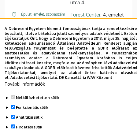
utca 4.
Forest Center
, 4. emelet
Épület, emelet, szobaszám
A Debreceni Egyetem kiemelt fontosságúnak tartja a rendelkezésére
bocsátott, illetve birtokába jutott személyes adatok védelmét. Ezúton
tájékoztatjuk Önt, hogy a Debreceni Egyetem a 2018. május 25. napjától
kötelezően alkalmazandó Általános Adatvédelmi Rendelet alapján
Dolgozói adatmódosítás igénylése a DE
felülvizsgálta folyamatait és beépítette a GDPR előírásait az
adatkezelési és adatvédelmi tevékenységébe. A felhasználók
telefonkönyvében
|
Külső személyek rögzítése a
személyes adatait a Debreceni Egyetem korábban is teljes
DE telefonkönyvében
|
Súgó
|
Hibabejelentés
körültekintéssel kezelte, megfelelve az érvényben lévő adatkezelési
szabályozásoknak. A GDPR előírásait követve frissítettük Adatvédelmi
Tájékoztatónkat, amelyet az alábbi linkre kattintva olvashat
el:
Adatkezelési tájékoztató.
DE Kancellária WAV Központ
További információk
Nélkülözhetetlen sütik
Funkcionális sütik
Analitikai sütik
Adatvédelem
Adatvédelem
Hirdetési sütik