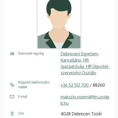
Debreceni Egyetem,
Szervezeti egység
Kancellária, HR
Igazgatóság, HR Ügyvitel-
szervezési Osztály
Központi telefonszám,
+36 52 512 700
/ 88260
mellék
makszin.noemi@fin.unide
E-mail
b.hu
4028 Debrecen Tüzér
Cím