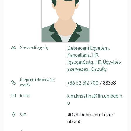
Debreceni Egyetem,
Szervezeti egység
Kancellária, HR
Igazgatóság, HR Ügyvitel-
szervezési Osztály
Központi telefonszám,
+36 52 512 700
/ 88368
mellék
k.m.krisztina@fin.unideb.h
E-mail
u
4028 Debrecen Tüzér
Cím
utca 4.