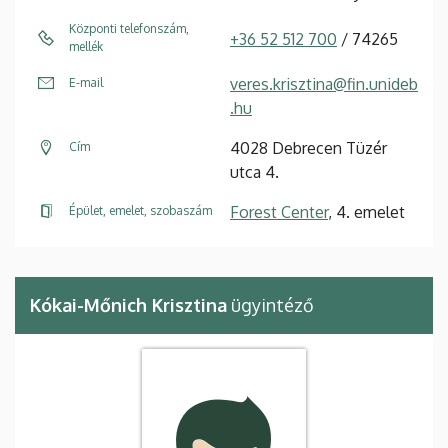
Központi telefonszám,
+36 52 512 700
/ 74265
mellék
veres.krisztina@fin.unideb
E-mail
.hu
4028 Debrecen Tüzér
Cím
utca 4.
Forest Center
, 4. emelet
Épület, emelet, szobaszám
Kókai-Mőnich Krisztina
ügyintéző