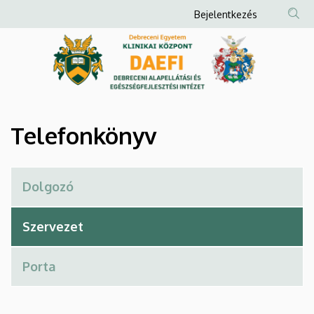
Telefonkönyv
Ugrás
Anonim
Bejelentkezés
a
Felhasználói
|
tartalomra
fiók
Debreceni
menüje
Alapellátási
és
Telefonkönyv
Egészségfejlesztési
Intézet