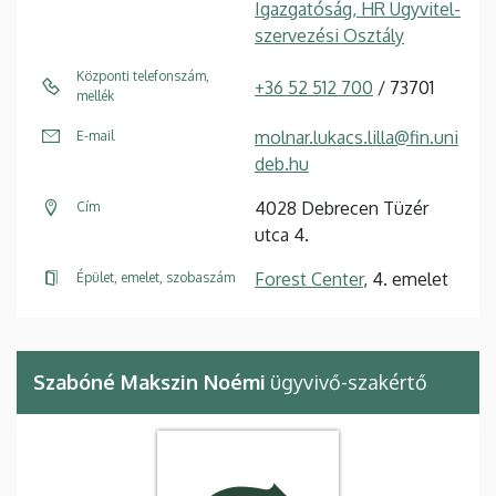
Igazgatóság, HR Ügyvitel-
szervezési Osztály
Központi telefonszám,
+36 52 512 700
/ 73701
mellék
molnar.lukacs.lilla@fin.uni
E-mail
deb.hu
4028 Debrecen Tüzér
Cím
utca 4.
Forest Center
, 4. emelet
Épület, emelet, szobaszám
Szabóné Makszin Noémi
ügyvivő-szakértő