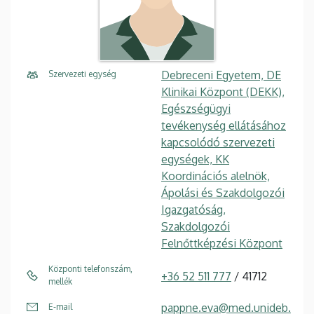
Debreceni Egyetem, DE
Szervezeti egység
Klinikai Központ (DEKK),
Egészségügyi
tevékenység ellátásához
kapcsolódó szervezeti
egységek, KK
Koordinációs alelnök,
Ápolási és Szakdolgozói
Igazgatóság,
Szakdolgozói
Felnőttképzési Központ
Központi telefonszám,
+36 52 511 777
/ 41712
mellék
pappne.eva@med.unideb.
E-mail