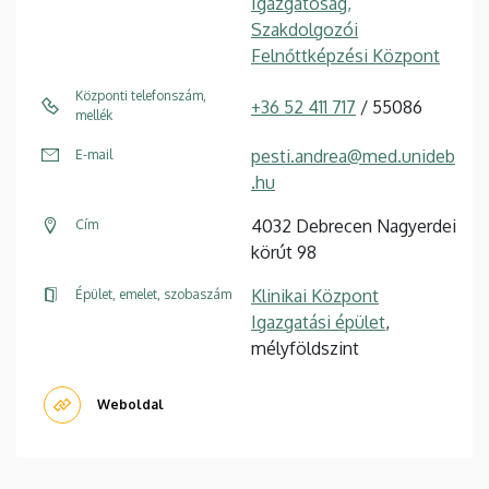
Igazgatóság,
Szakdolgozói
Felnőttképzési Központ
Központi telefonszám,
+36 52 411 717
/ 55086
mellék
pesti.andrea@med.unideb
E-mail
.hu
4032 Debrecen Nagyerdei
Cím
körút 98
Klinikai Központ
Épület, emelet, szobaszám
Igazgatási épület
,
mélyföldszint
Weboldal