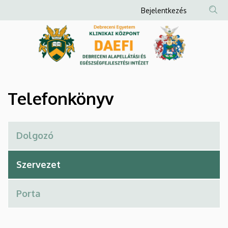
Telefonkönyv
Ugrás
Anonim
Bejelentkezés
a
Felhasználói
|
tartalomra
fiók
Debreceni
menüje
Alapellátási
és
Telefonkönyv
Egészségfejlesztési
Intézet