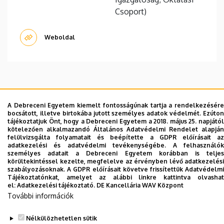
Csoport)
Weboldal
Dolgozói adatmódosítás igénylése a DE
A Debreceni Egyetem kiemelt fontosságúnak tartja a rendelkezésére
telefonkönyvében
|
Külső személyek rögzítése a
bocsátott, illetve birtokába jutott személyes adatok védelmét. Ezúton
DE telefonkönyvében
|
Súgó
|
Hibabejelentés
tájékoztatjuk Önt, hogy a Debreceni Egyetem a 2018. május 25. napjától
kötelezően alkalmazandó Általános Adatvédelmi Rendelet alapján
felülvizsgálta folyamatait és beépítette a GDPR előírásait az
adatkezelési és adatvédelmi tevékenységébe. A felhasználók
személyes adatait a Debreceni Egyetem korábban is teljes
körültekintéssel kezelte, megfelelve az érvényben lévő adatkezelési
szabályozásoknak. A GDPR előírásait követve frissítettük Adatvédelmi
Tájékoztatónkat, amelyet az alábbi linkre kattintva olvashat
el:
Adatkezelési tájékoztató.
DE Kancellária WAV Központ
További információk
Nélkülözhetetlen sütik