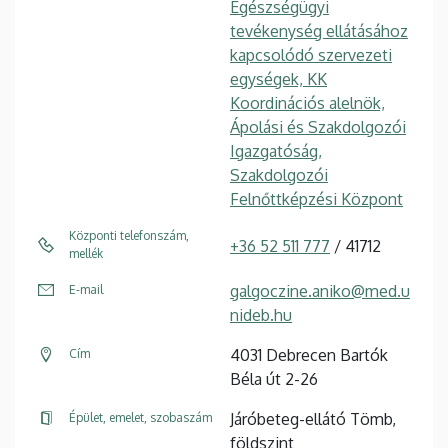
Egészségügyi
tevékenység ellátásához
kapcsolódó szervezeti
egységek, KK
Koordinációs alelnök,
Ápolási és Szakdolgozói
Igazgatóság,
Szakdolgozói
Felnőttképzési Központ
Központi telefonszám,
+36 52 511 777
/ 41712
mellék
galgoczine.aniko@med.u
E-mail
nideb.hu
4031 Debrecen Bartók
Cím
Béla út 2-26
Járóbeteg-ellátó Tömb,
Épület, emelet, szobaszám
földszint