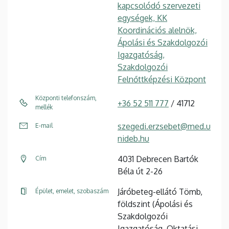
kapcsolódó szervezeti
egységek, KK
Koordinációs alelnök,
Ápolási és Szakdolgozói
Igazgatóság,
Szakdolgozói
Felnőttképzési Központ
Központi telefonszám,
+36 52 511 777
/ 41712
mellék
szegedi.erzsebet@med.u
E-mail
nideb.hu
4031 Debrecen Bartók
Cím
Béla út 2-26
Járóbeteg-ellátó Tömb,
Épület, emelet, szobaszám
földszint (Ápolási és
Szakdolgozói
Igazgatóság, Oktatási