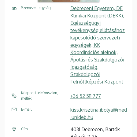
Debreceni Egyetem, DE
Szervezeti egység
Klinikai Központ (DEKK),
Egészségügyi
tevékenység ellátásához
kapcsolódó szervezeti
egységek, KK
Koordinációs alelnök,
Ápolási és Szakdolgozói
Igazgatóság,
Szakdolgozói
Felnőttképzési Központ
Központi telefonszám,
+36 52 511 777
mellék
kiss.krisztina.ibolya@med
E-mail
.unideb.hu
4031 Debrecen, Bartók
Cím
Béla út 2-26.