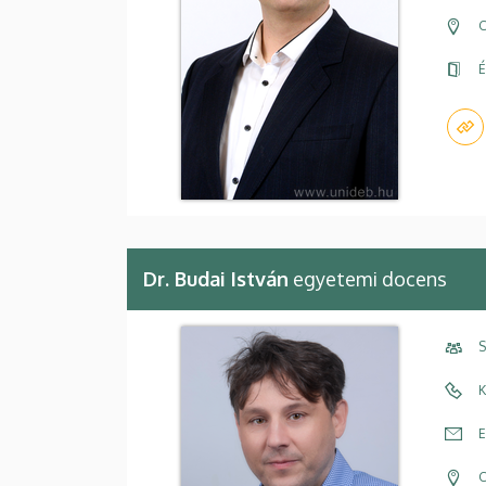
C
É
Dr. Budai István
egyetemi docens
S
K
E
C