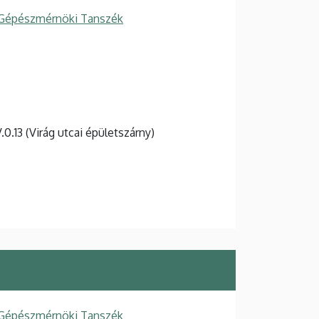
 Gépészmérnöki Tanszék
V.0.13 (Virág utcai épületszárny)
 Gépészmérnöki Tanszék