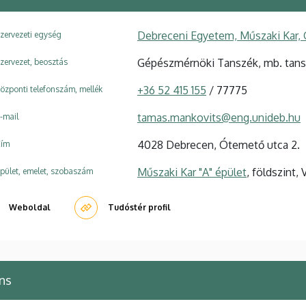
Debreceni Egyetem, Műszaki Kar,
zervezeti egység
Gépészmérnöki Tanszék, mb. tan
zervezet, beosztás
+36 52 415 155
/ 77775
özponti telefonszám, mellék
tamas.mankovits@eng.unideb.hu
-mail
4028 Debrecen, Ótemető utca 2.
ím
Műszaki Kar "A" épület
, földszint, 
pület, emelet, szobaszám
Weboldal
Tudóstér profil
ns