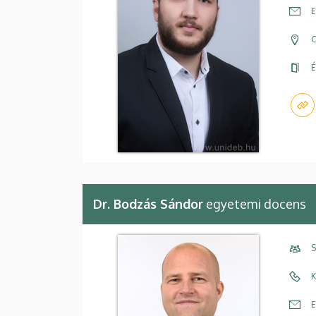
E
C
É
Dr. Bodzás Sándor
egyetemi docens
S
K
E