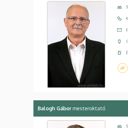
S
K
E
C
É
Balogh Gábor
mesteroktató
S