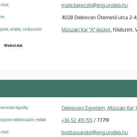
mate.bereczki@eng.unideb.hu
-mail
4028 Debrecen Ótemető utca 2-4
ím
Műszaki Kar "A" épület
, földszint, 
pület, emelet, szobaszám
Weboldal
Debreceni Egyetem, Műszaki Kar,
zervezeti egység
+36 52 415 155
/ 77719
özponti telefonszám, mellék
bodzassandor@eng.unideb.hu
-mail