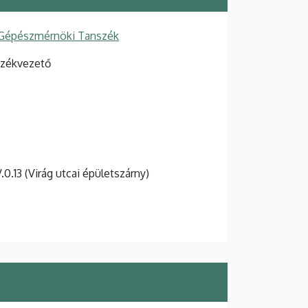
 Gépészmérnöki Tanszék
székvezető
V.0.13 (Virág utcai épületszárny)