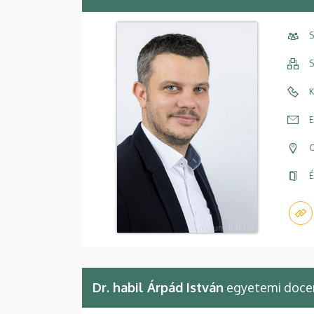
S
S
K
E
C
É
Dr. habil Árpád István
egyetemi doce