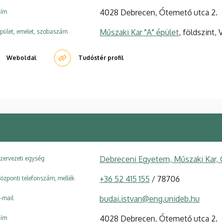
4028 Debrecen, Ótemető utca 2.
ím
Műszaki Kar "A" épület
, földszint, 
pület, emelet, szobaszám
Weboldal
Tudóstér profil
Debreceni Egyetem, Műszaki Kar,
zervezeti egység
+36 52 415 155
/ 78706
özponti telefonszám, mellék
budai.istvan@eng.unideb.hu
-mail
4028 Debrecen, Ótemető utca 2.
ím