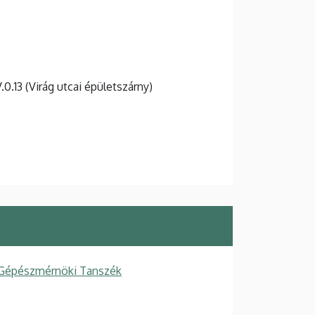
V.0.13 (Virág utcai épületszárny)
 Gépészmérnöki Tanszék