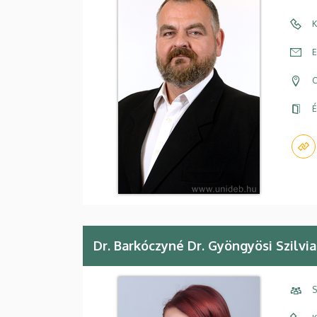
K
E
C
É
Dr. Barkóczyné Dr. Gyöngyösi Szilvia
S