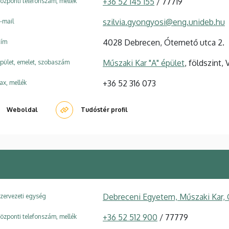
+36 52 145 155
/ 77719
özponti telefonszám, mellék
szilvia.gyongyosi@eng.unideb.hu
-mail
4028 Debrecen, Ótemető utca 2.
ím
Műszaki Kar "A" épület
, földszint, 
pület, emelet, szobaszám
+36 52 316 073
ax, mellék
Weboldal
Tudóstér profil
Debreceni Egyetem, Műszaki Kar,
zervezeti egység
+36 52 512 900
/ 77779
özponti telefonszám, mellék