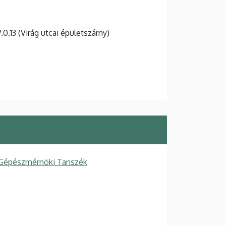
V.0.13 (Virág utcai épületszárny)
 Gépészmérnöki Tanszék