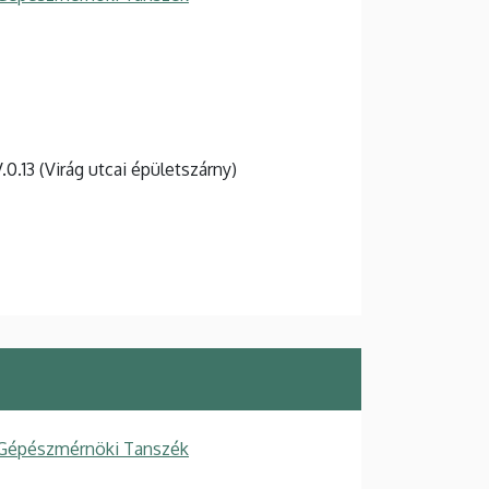
V.0.13 (Virág utcai épületszárny)
 Gépészmérnöki Tanszék