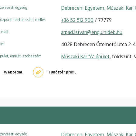
Debreceni Egyetem, Műszaki Kar,
zervezeti egység
+36 52 512 900
/ 77779
özponti telefonszám, mellék
arpad.istvan@eng.unideb.hu
-mail
4028 Debrecen Ótemető utca 2-4
ím
Műszaki Kar "A" épület
, földszint, 
pület, emelet, szobaszám
Weboldal
Tudóstér profil
Debreceni Egyetem, Műszaki Kar,
zervezeti egység