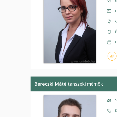
K
E
C
É
F
Bereczki Máté
tanszéki mérnök
S
K