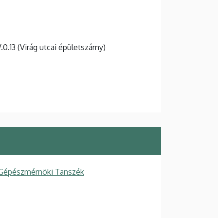
V.0.13 (Virág utcai épületszárny)
 Gépészmérnöki Tanszék