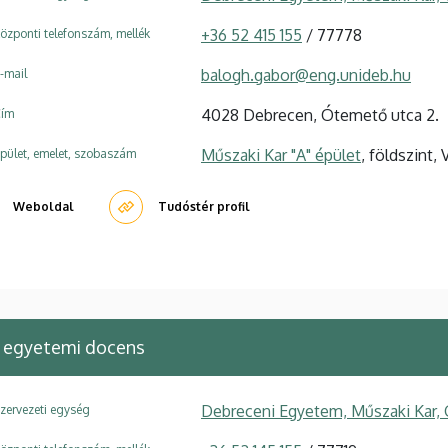
+36 52 415 155
/ 77778
özponti telefonszám, mellék
balogh.gabor@eng.unideb.hu
-mail
4028 Debrecen, Ótemető utca 2.
ím
Műszaki Kar "A" épület
, földszint, 
pület, emelet, szobaszám
Weboldal
Tudóstér profil
egyetemi docens
Debreceni Egyetem, Műszaki Kar,
zervezeti egység