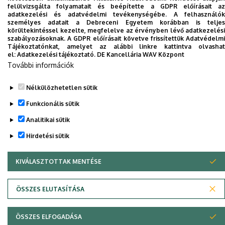
felülvizsgálta folyamatait és beépítette a GDPR előírásait az
Dolgozói adatmódosítás igénylése a DE
adatkezelési és adatvédelmi tevékenységébe. A felhasználók
telefonkönyvében
|
Külső személyek rögzítése a
személyes adatait a Debreceni Egyetem korábban is teljes
körültekintéssel kezelte, megfelelve az érvényben lévő adatkezelési
DE telefonkönyvében
|
Súgó
|
Hibabejelentés
szabályozásoknak. A GDPR előírásait követve frissítettük Adatvédelmi
Tájékoztatónkat, amelyet az alábbi linkre kattintva olvashat
el:
Adatkezelési tájékoztató.
DE Kancellária WAV Központ
További információk
Nélkülözhetetlen sütik
Funkcionális sütik
Analitikai sütik
Hirdetési sütik
Adatvédelem
Adatvédelem
KIVÁLASZTOTTAK MENTÉSE
WITHDRAW CONSENT
Szerzői jog © 2026 Unideb
ÖSSZES ELUTASÍTÁSA
ÖSSZES ELFOGADÁSA