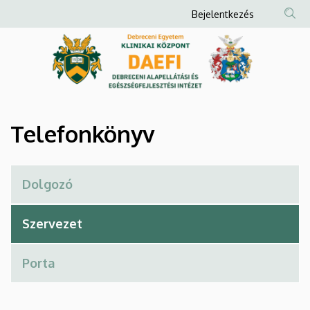
Telefonkönyv
Ugrás
Anonim
Bejelentkezés
a
Felhasználói
|
tartalomra
fiók
Debreceni
menüje
Alapellátási
és
Telefonkönyv
Egészségfejlesztési
Intézet