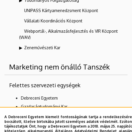
Tudományos Főigazgatóság
UNIPASS Kártyamenedzsment Központ
Vállalati Koordinációs Központ
Webportál-, Alkalmazásfejlesztés és VIR Központ
(WAV)
Zeneművészeti Kar
Marketing nem önálló Tanszék
Felettes szervezeti egységek
Debreceni Egyetem
Gazdaságtudományi Kar
Marketing és Kereskedelem Intézet
A Debreceni Egyetem kiemelt fontosságúnak tartja a rendelkezésére
bocsátott, illetve birtokába jutott személyes adatok védelmét. Ezúton
tájékoztatjuk Önt, hogy a Debreceni Egyetem a 2018. május 25. napjától
kötelezően alkalmazandó Általános Adatvédelmi Rendelet alapján