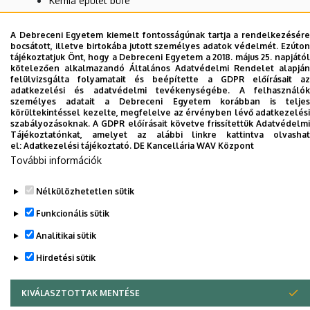
Kémia épület büfé
Kossuth Lajos Gyakorló Iskola Arany János téri büfé
A Debreceni Egyetem kiemelt fontosságúnak tartja a rendelkezésére
Kossuth Lajos Gyakorló Iskola Kossuth utcai büfé
bocsátott, illetve birtokába jutott személyes adatok védelmét. Ezúton
tájékoztatjuk Önt, hogy a Debreceni Egyetem a 2018. május 25. napjától
Nagyerdei Étterem
kötelezően alkalmazandó Általános Adatvédelmi Rendelet alapján
felülvizsgálta folyamatait és beépítette a GDPR előírásait az
Nincs találat.
adatkezelési és adatvédelmi tevékenységébe. A felhasználók
személyes adatait a Debreceni Egyetem korábban is teljes
körültekintéssel kezelte, megfelelve az érvényben lévő adatkezelési
szabályozásoknak. A GDPR előírásait követve frissítettük Adatvédelmi
Tájékoztatónkat, amelyet az alábbi linkre kattintva olvashat
Dolgozói adatmódosítás igénylése a DE
el:
Adatkezelési tájékoztató.
DE Kancellária WAV Központ
telefonkönyvében
|
Külső személyek rögzítése a
További információk
DE telefonkönyvében
|
Súgó
|
Hibabejelentés
Nélkülözhetetlen sütik
Funkcionális sütik
Analitikai sütik
Hirdetési sütik
KIVÁLASZTOTTAK MENTÉSE
WITHDRAW CONSENT