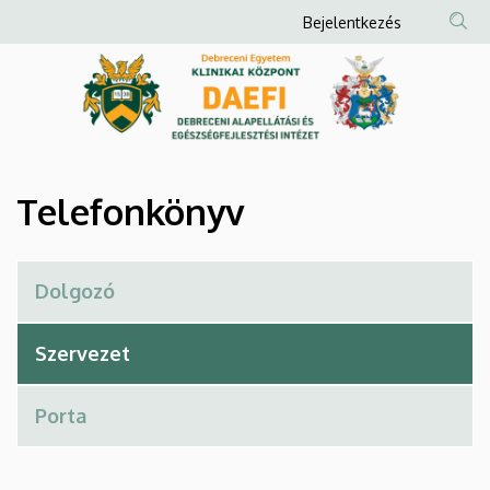
Telefonkönyv
Ugrás
Anonim
Bejelentkezés
a
Felhasználói
|
tartalomra
fiók
Debreceni
menüje
Alapellátási
és
Telefonkönyv
Egészségfejlesztési
Intézet