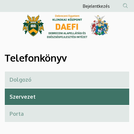
Telefonkönyv
Ugrás
Anonim
Bejelentkezés
a
Felhasználói
|
tartalomra
fiók
Debreceni
menüje
Alapellátási
és
Telefonkönyv
Egészségfejlesztési
Intézet