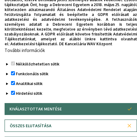
tájékoztatjuk Önt, hogy a Debreceni Egyetem a 2018. május 25. napjától
kötelezően alkalmazandó Általános Adatvédelmi Rendelet alapján
Dolgozói adatmódosítás igénylése a DE
felülvizsgálta folyamatait és beépítette a GDPR előírásait az
adatkezelési és adatvédelmi tevékenységébe. A felhasználók
telefonkönyvében
|
Külső személyek rögzítése a
személyes adatait a Debreceni Egyetem korábban is teljes
DE telefonkönyvében
|
Súgó
|
Hibabejelentés
körültekintéssel kezelte, megfelelve az érvényben lévő adatkezelési
szabályozásoknak. A GDPR előírásait követve frissítettük Adatvédelmi
Tájékoztatónkat, amelyet az alábbi linkre kattintva olvashat
el:
Adatkezelési tájékoztató.
DE Kancellária WAV Központ
További információk
Nélkülözhetetlen sütik
Funkcionális sütik
Analitikai sütik
Adatvédelem
Adatvédelem
Hirdetési sütik
KIVÁLASZTOTTAK MENTÉSE
WITHDRAW CONSENT
Szerzői jog © 2026 Unideb
ÖSSZES ELUTASÍTÁSA