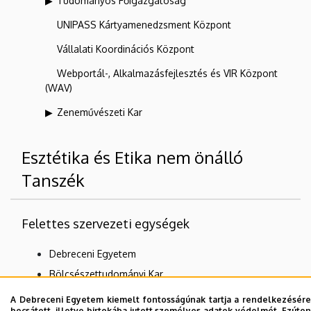
Tudományos Főigazgatóság
UNIPASS Kártyamenedzsment Központ
Vállalati Koordinációs Központ
Webportál-, Alkalmazásfejlesztés és VIR Központ
(WAV)
Zeneművészeti Kar
Esztétika és Etika nem önálló
Tanszék
Felettes szervezeti egységek
Debreceni Egyetem
Bölcsészettudományi Kar
Filozófiai Intézet
A Debreceni Egyetem kiemelt fontosságúnak tartja a rendelkezésére
bocsátott, illetve birtokába jutott személyes adatok védelmét. Ezúton