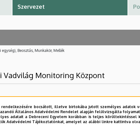
i egység), Beosztás, Munkakör, Mellék
 Vadvilág Monitoring Központ
 rendelkezésére bocsátott, illetve birtokába jutott személyes adatok v
azandó Általános Adatvédelmi Rendelet alapján felülvizsgálta folyamata
yes adatait a Debreceni Egyetem korábban is teljes körültekintéssel 
és Környezetgazdálkodási Kar
tük Adatvédelmi Tájékoztatónkat, amelyet az alábbi linkre kattintva olv
rmészetvédelmi Intézet