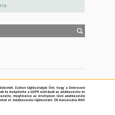
édelmét. Ezúton tájékoztatjuk Önt, hogy a Debreceni
it és beépítette a GDPR előírásait az adatkezelési és
kezelte, megfelelve az érvényben lévő adatkezelési
ashat el:
Adatkezelési tájékoztató.
DE Kancellária WAV