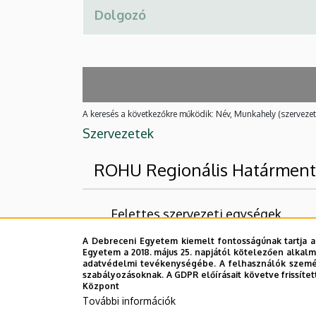
A keresés a következőkre működik: Név, Munkahely (szervezet
Szervezetek
ROHU Regionális Határmenti
Felettes szervezeti egységek
A Debreceni Egyetem kiemelt fontosságúnak tartja a
Debreceni Egyetem
Egyetem a 2018. május 25. napjától kötelezően alkalm
adatvédelmi tevékenységébe. A felhasználók személ
Mezőgazdaság-, Élelmiszertudományi 
szabályozásoknak. A GDPR előírásait követve frissítet
Állattudományi, Biotechnológiai és Te
Központ
További információk
Állattenyésztési Tanszék