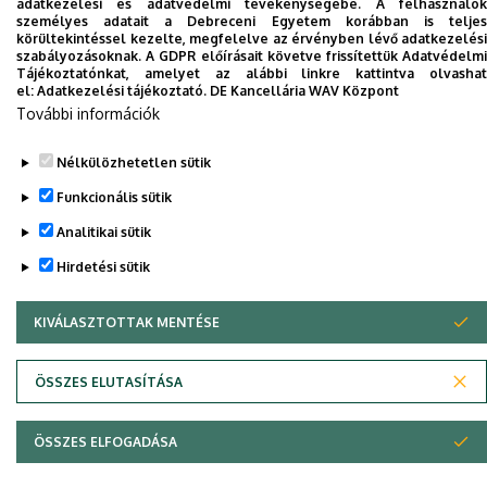
adatkezelési és adatvédelmi tevékenységébe. A felhasználók
telefonkönyvében
|
Külső személyek rögzítése a
személyes adatait a Debreceni Egyetem korábban is teljes
körültekintéssel kezelte, megfelelve az érvényben lévő adatkezelési
DE telefonkönyvében
|
Súgó
|
Hibabejelentés
szabályozásoknak. A GDPR előírásait követve frissítettük Adatvédelmi
Tájékoztatónkat, amelyet az alábbi linkre kattintva olvashat
el:
Adatkezelési tájékoztató.
DE Kancellária WAV Központ
További információk
Nélkülözhetetlen sütik
Funkcionális sütik
Analitikai sütik
Hirdetési sütik
Adatvédelem
Adatvédelem
KIVÁLASZTOTTAK MENTÉSE
WITHDRAW CONSENT
Szerzői jog © 2026 Unideb
ÖSSZES ELUTASÍTÁSA
ÖSSZES ELFOGADÁSA