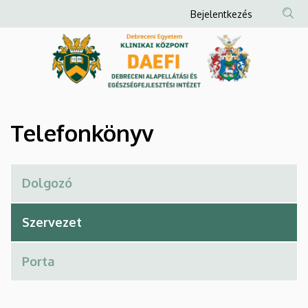
Telefonkönyv
Ugrás
Anonim
Bejelentkezés
a
Felhasználói
|
tartalomra
fiók
Debreceni
menüje
Alapellátási
és
Telefonkönyv
Egészségfejlesztési
Intézet