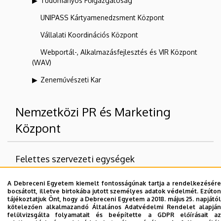
Tudományos Főigazgatóság
UNIPASS Kártyamenedzsment Központ
Vállalati Koordinációs Központ
Webportál-, Alkalmazásfejlesztés és VIR Központ
(WAV)
Zeneművészeti Kar
Nemzetközi PR és Marketing
Központ
Felettes szervezeti egységek
Debreceni Egyetem
A Debreceni Egyetem kiemelt fontosságúnak tartja a rendelkezésére
bocsátott, illetve birtokába jutott személyes adatok védelmét. Ezúton
tájékoztatjuk Önt, hogy a Debreceni Egyetem a 2018. május 25. napjától
kötelezően alkalmazandó Általános Adatvédelmi Rendelet alapján
felülvizsgálta folyamatait és beépítette a GDPR előírásait az
Dolgozói adatmódosítás igénylése a DE