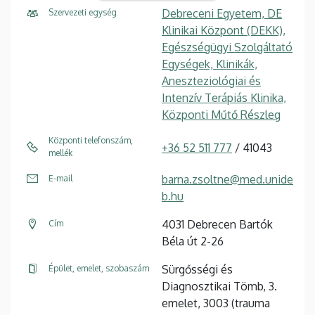
Debreceni Egyetem, DE
Szervezeti egység
Klinikai Központ (DEKK),
Egészségügyi Szolgáltató
Egységek, Klinikák,
Aneszteziológiai és
Intenzív Terápiás Klinika,
Központi Műtő Részleg
Központi telefonszám,
+36 52 511 777
/ 41043
mellék
barna.zsoltne@med.unide
E-mail
b.hu
4031 Debrecen Bartók
Cím
Béla út 2-26
Sürgősségi és
Épület, emelet, szobaszám
Diagnosztikai Tömb, 3.
emelet, 3003 (trauma