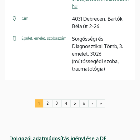
hu
4031 Debrecen, Bartók
Cím
Béla út 2-26.
Sürgősségi és
Épület, emelet, szobaszám
Diagnosztikai Tömb, 3.
emelet, 3026
(műtőssegédi szoba,
traumatológia)
Oldalszámozás
1
2
3
4
5
6
›
»
Jelenlegi
Oldal
Oldal
Oldal
Oldal
Oldal
Következő
Utolsó
oldal
oldal
oldal
Dolgozói adatmódosítás igénylése a DE