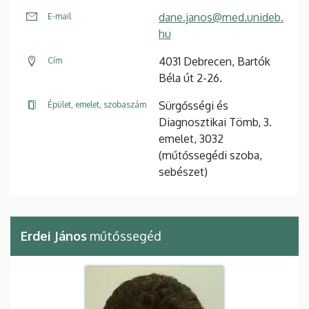
dane.janos@med.unideb.
E-mail
hu
4031 Debrecen, Bartók
Cím
Béla út 2-26.
Sürgősségi és
Épület, emelet, szobaszám
Diagnosztikai Tömb, 3.
emelet, 3032
(műtőssegédi szoba,
sebészet)
Erdei János
műtőssegéd