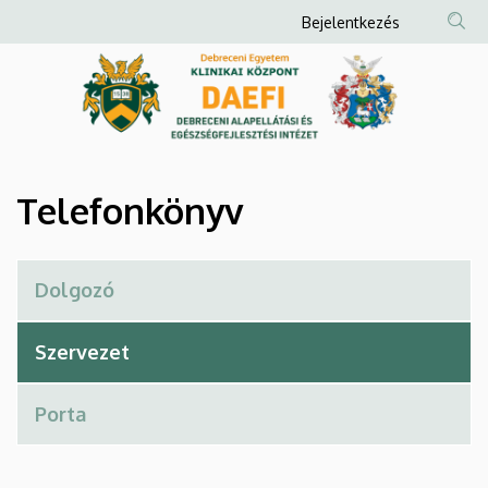
Telefonkönyv
Ugrás
Anonim
Bejelentkezés
a
Felhasználói
|
tartalomra
fiók
Debreceni
menüje
Alapellátási
és
Telefonkönyv
Egészségfejlesztési
Intézet