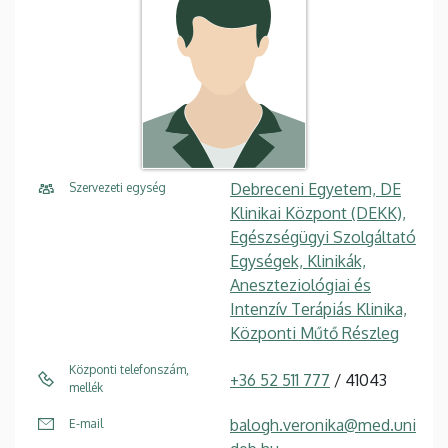
Debreceni Egyetem, DE
Szervezeti egység
Klinikai Központ (DEKK),
Egészségügyi Szolgáltató
Egységek, Klinikák,
Aneszteziológiai és
Intenzív Terápiás Klinika,
Központi Műtő Részleg
Központi telefonszám,
+36 52 511 777
/ 41043
mellék
balogh.veronika@med.uni
E-mail