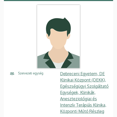
Debreceni Egyetem, DE
Szervezeti egység
Klinikai Központ (DEKK),
Egészségügyi Szolgáltató
Egységek, Klinikák,
Aneszteziológiai és
Intenzív Terápiás Klinika,
Központi Műtő Részleg