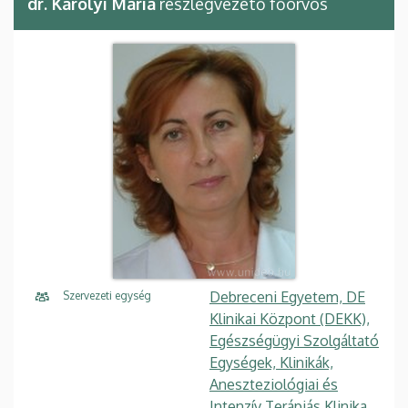
dr. Károlyi Mária
részlegvezető főorvos
Debreceni Egyetem, DE
Szervezeti egység
Klinikai Központ (DEKK),
Egészségügyi Szolgáltató
Egységek, Klinikák,
Aneszteziológiai és
Intenzív Terápiás Klinika