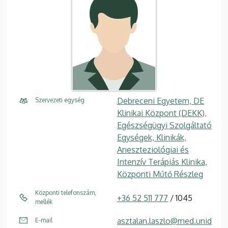
Debreceni Egyetem, DE
Szervezeti egység
Klinikai Központ (DEKK),
Egészségügyi Szolgáltató
Egységek, Klinikák,
Aneszteziológiai és
Intenzív Terápiás Klinika,
Központi Műtő Részleg
Központi telefonszám,
+36 52 511 777
/ 1045
mellék
asztalan.laszlo@med.unid
E-mail