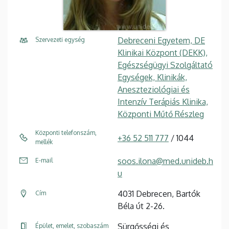
Debreceni Egyetem, DE
Szervezeti egység
Klinikai Központ (DEKK),
Egészségügyi Szolgáltató
Egységek, Klinikák,
Aneszteziológiai és
Intenzív Terápiás Klinika,
Központi Műtő Részleg
Központi telefonszám,
+36 52 511 777
/ 1044
mellék
soos.ilona@med.unideb.h
E-mail
u
4031 Debrecen, Bartók
Cím
Béla út 2-26.
Sürgősségi és
Épület, emelet, szobaszám