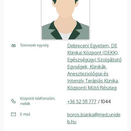
Debreceni Egyetem, DE
Szervezeti egység
Klinikai Központ (DEKK),
Egészségügyi Szolgáltató
Egységek, Klinikák,
Aneszteziológiai és
Intenzív Terápiás Klinika,
Központi Műtő Részleg
Központi telefonszám,
+36 52 511 777
/ 1044
mellék
boros.bianka@med.unide
E-mail
b.hu