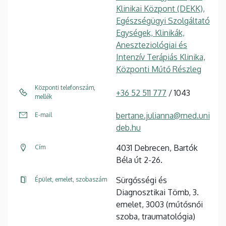
Klinikai Központ (DEKK),
Egészségügyi Szolgáltató
Egységek, Klinikák,
Aneszteziológiai és
Intenzív Terápiás Klinika,
Központi Műtő Részleg
Központi telefonszám,
+36 52 511 777
/ 1043
mellék
bertane.julianna@med.uni
E-mail
deb.hu
4031 Debrecen, Bartók
Cím
Béla út 2-26.
Sürgősségi és
Épület, emelet, szobaszám
Diagnosztikai Tömb, 3.
emelet, 3003 (műtősnői
szoba, traumatológia)