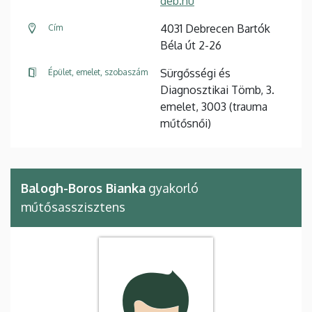
deb.hu
4031 Debrecen Bartók
Cím
Béla út 2-26
Sürgősségi és
Épület, emelet, szobaszám
Diagnosztikai Tömb, 3.
emelet, 3003 (trauma
műtősnői)
Balogh-Boros Bianka
gyakorló
műtősasszisztens