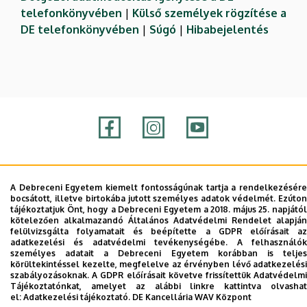
telefonkönyvében
|
Külső személyek rögzítése a
DE telefonkönyvében
|
Súgó
|
Hibabejelentés
Adatvédelem
Adatvédelem
A Debreceni Egyetem kiemelt fontosságúnak tartja a rendelkezésére
bocsátott, illetve birtokába jutott személyes adatok védelmét. Ezúton
Szerzői jog © 2026 Unideb
tájékoztatjuk Önt, hogy a Debreceni Egyetem a 2018. május 25. napjától
kötelezően alkalmazandó Általános Adatvédelmi Rendelet alapján
felülvizsgálta folyamatait és beépítette a GDPR előírásait az
adatkezelési és adatvédelmi tevékenységébe. A felhasználók
személyes adatait a Debreceni Egyetem korábban is teljes
körültekintéssel kezelte, megfelelve az érvényben lévő adatkezelési
szabályozásoknak. A GDPR előírásait követve frissítettük Adatvédelmi
Tájékoztatónkat, amelyet az alábbi linkre kattintva olvashat
el:
Adatkezelési tájékoztató.
DE Kancellária WAV Központ