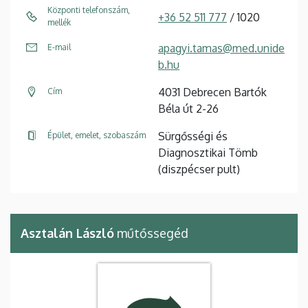
Központi telefonszám,
+36 52 511 777
/ 1020
mellék
apagyi.tamas@med.unide
E-mail
b.hu
4031 Debrecen Bartók
Cím
Béla út 2-26
Sürgősségi és
Épület, emelet, szobaszám
Diagnosztikai Tömb
(diszpécser pult)
Asztalán László
műtőssegéd