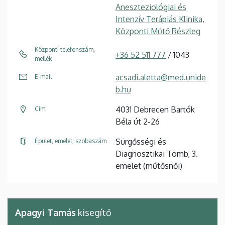
Aneszteziológiai és
Intenzív Terápiás Klinika,
Központi Műtő Részleg
Központi telefonszám,
+36 52 511 777
/ 1043
mellék
acsadi.aletta@med.unide
E-mail
b.hu
4031 Debrecen Bartók
Cím
Béla út 2-26
Sürgősségi és
Épület, emelet, szobaszám
Diagnosztikai Tömb, 3.
emelet (műtősnői)
Apagyi Tamás
kisegítő