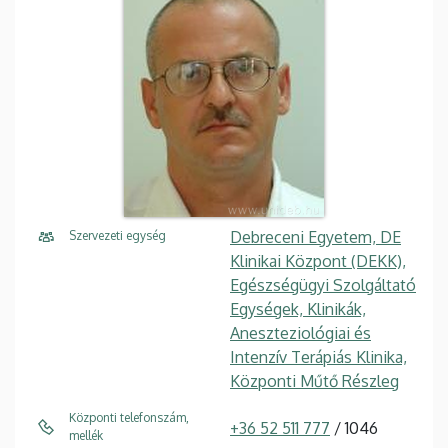
Debreceni Egyetem, DE
Szervezeti egység
Klinikai Központ (DEKK),
Egészségügyi Szolgáltató
Egységek, Klinikák,
Aneszteziológiai és
Intenzív Terápiás Klinika,
Központi Műtő Részleg
Központi telefonszám,
+36 52 511 777
/ 1046
mellék