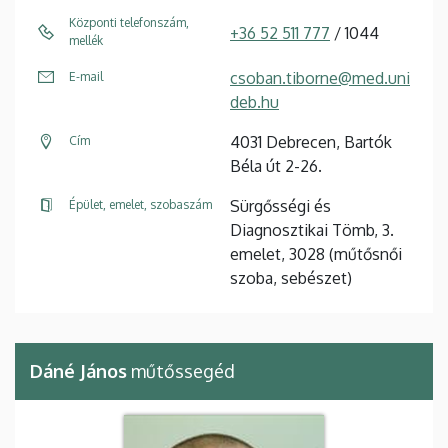
Központi telefonszám,
+36 52 511 777
/ 1044
mellék
csoban.tiborne@med.uni
E-mail
deb.hu
4031 Debrecen, Bartók
Cím
Béla út 2-26.
Sürgősségi és
Épület, emelet, szobaszám
Diagnosztikai Tömb, 3.
emelet, 3028 (műtősnői
szoba, sebészet)
Dáné János
műtőssegéd