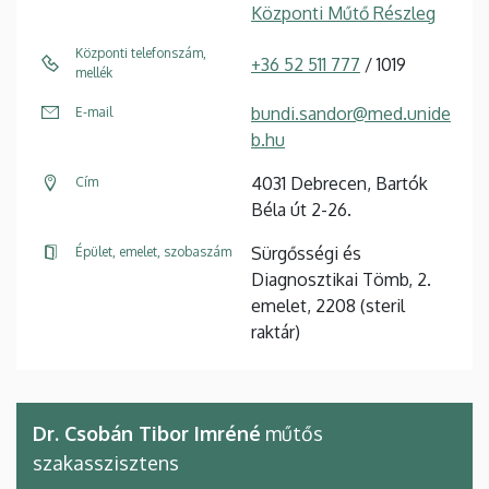
Központi Műtő Részleg
Központi telefonszám,
+36 52 511 777
/ 1019
mellék
bundi.sandor@med.unide
E-mail
b.hu
4031 Debrecen, Bartók
Cím
Béla út 2-26.
Sürgősségi és
Épület, emelet, szobaszám
Diagnosztikai Tömb, 2.
emelet, 2208 (steril
raktár)
Dr. Csobán Tibor Imréné
műtős
szakasszisztens