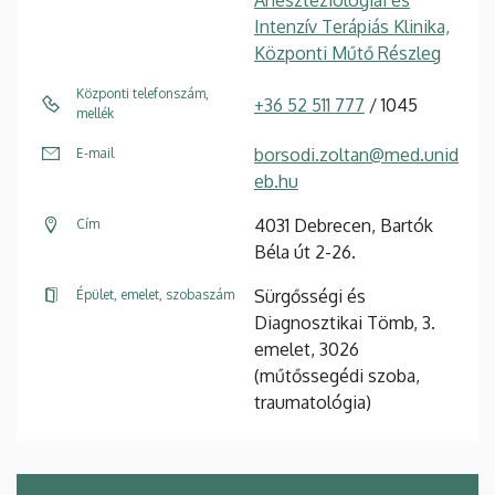
Aneszteziológiai és
Intenzív Terápiás Klinika,
Központi Műtő Részleg
Központi telefonszám,
+36 52 511 777
/ 1045
mellék
borsodi.zoltan@med.unid
E-mail
eb.hu
4031 Debrecen, Bartók
Cím
Béla út 2-26.
Sürgősségi és
Épület, emelet, szobaszám
Diagnosztikai Tömb, 3.
emelet, 3026
(műtőssegédi szoba,
traumatológia)