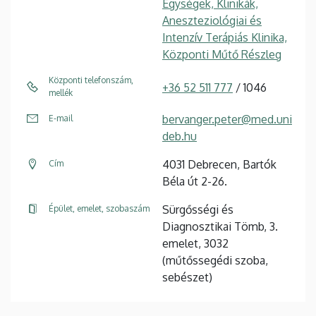
Egységek, Klinikák,
Aneszteziológiai és
Intenzív Terápiás Klinika,
Központi Műtő Részleg
Központi telefonszám,
+36 52 511 777
/ 1046
mellék
bervanger.peter@med.uni
E-mail
deb.hu
4031 Debrecen, Bartók
Cím
Béla út 2-26.
Sürgősségi és
Épület, emelet, szobaszám
Diagnosztikai Tömb, 3.
emelet, 3032
(műtőssegédi szoba,
sebészet)