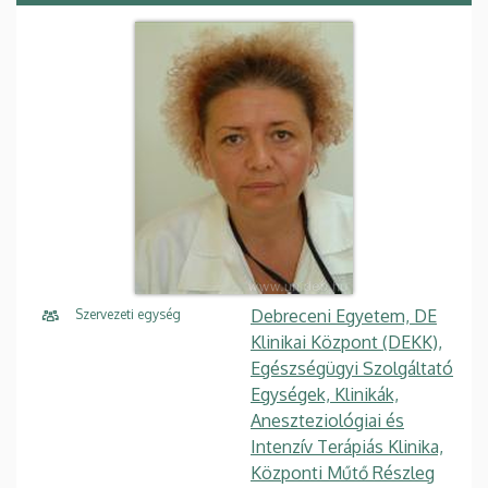
Debreceni Egyetem, DE
Szervezeti egység
Klinikai Központ (DEKK),
Egészségügyi Szolgáltató
Egységek, Klinikák,
Aneszteziológiai és
Intenzív Terápiás Klinika,
Központi Műtő Részleg