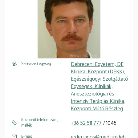
Debreceni Egyetem, DE
Szervezeti egység
Klinikai Központ (DEKK),
Egészségügyi Szolgáltató
Egységek, Klinikák,
Aneszteziológiai és
Intenzív Terápiás Klinika,
Központi Műtő Részleg
Központi telefonszám,
+36 52 511 777
/ 1045
mellék
erdei.janos@med.unideb.
E-mail