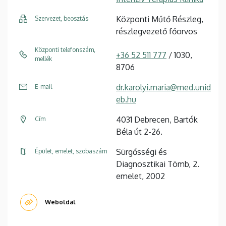
Központi Műtő Részleg,
Szervezet, beosztás
részlegvezető főorvos
Központi telefonszám,
+36 52 511 777
/ 1030,
mellék
8706
dr.karolyi.maria@med.unid
E-mail
eb.hu
4031 Debrecen, Bartók
Cím
Béla út 2-26.
Sürgősségi és
Épület, emelet, szobaszám
Diagnosztikai Tömb, 2.
emelet, 2002
Weboldal