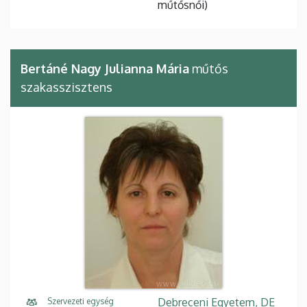
műtősnői)
Bertáné Nagy Julianna Mária
műtős
szakasszisztens
Debreceni Egyetem, DE
Szervezeti egység